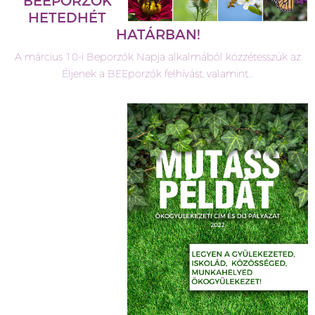
BEEPORZÓK
HETEDHÉT
HATÁRBAN!
A március 10-i Beporzók Napja alkalmából közzétesszük az
Éljenek a BEEporzók felhívást, valamint…