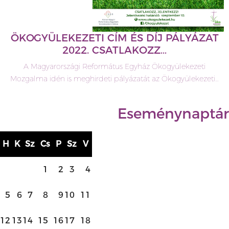
ÖKOGYÜLEKEZETI CÍM ÉS DÍJ PÁLYÁZAT
2022. CSATLAKOZZ…
A Magyarországi Református Egyház Ökogyülekezeti
Mozgalma idén is meghirdeti pályázatát az Ökogyülekezeti…
Eseménynaptár
H
K
Sz
Cs
P
Sz
V
1
2
3
4
5
6
7
8
9
10
11
12
13
14
15
16
17
18