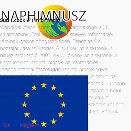
Süti („cookie”) Információ
Weboldalunkon „cookie”-kat (továbbiakban „süti”)
alkalmazunk. Ezek olyan fájlok, melyek információt
tárolnak webes böngészőjében. Ehhez az Ön
hozzájárulása szükséges. A „sütiket” az elektronikus
hírközlésről szóló 2003. évi C. törvény, az elektronikus
kereskedelmi szolgáltatások, az információs
társadalommal összefüggő szolgáltatások egyes
kérdéseiről szóló 2001. évi CVIII. törvény, valamint az
Európai Unió előírásainak megfelelően használjuk. Azon
weblapoknak, melyek az Európai Unió országain belül
működnek, a „sütik” használatához, és ezeknek a
felhasználó számítógépén vagy egyéb eszközén történő
tárolásához a felhasználók hozzájárulását kell kérniük.
Ok
Mégsem