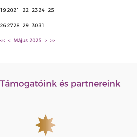
19
20
21
22
23
24
25
26
27
28
29
30
31
<<
<
Május 2025
>
>>
Támogatóink és partnereink