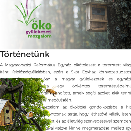
Történetünk
A Magyarországi Református Egyház elkötelezett a teremtett világ
iránti felelősségvállalásban, ezért a Skót Egyház környezettudatos
programjához hasonlóan a magyar gyülekezetek és egyházi
intézmények számára egy önkéntes teremtésvédelmi,
környezettudatos programot indított, amely segíti azokat, akik tenni
akarnak a teremtett világ megóvásáért.
Az Ökogyülekezeti Mozgalom az ökológiai gondolkozásba a hit
dimenzióját is bevonja. Fontosnak tartja, hogy láthatóvá váljék, Isten
nem közömbös a természet és az állatvilág szenvedéseivel szemben
sem. Az Úr Jónás prófétával vitázva Ninive megmaradása mellett így