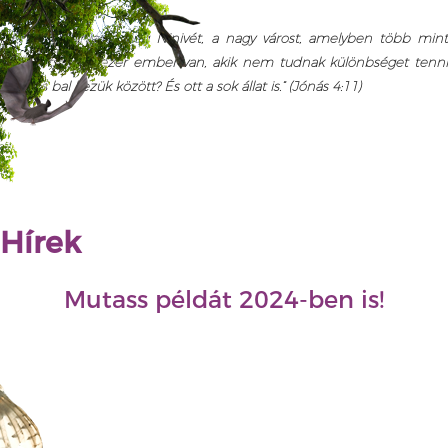
érvel:
„Én ne szánjam meg Ninivét, a nagy várost, amelyben több min
tizenkétszer tízezer ember van, akik nem tudnak különbséget tenni
jobb és bal kezük között? És ott a sok állat is.” (Jónás 4:11)
Hírek
Mutass példát 2024-ben is!