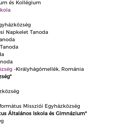
um és Kollégium
skola
z
Egyházközség
esi Napkelet Tanoda
Tanoda
g Tanoda
da
anoda
özség
-Királyhágómellék, Románia
zség*
ázközség
formátus Missziói Egyházközség
us Általános Iskola és Gimnázium*
ég