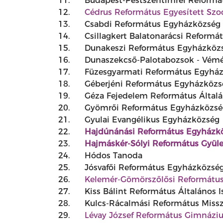
11.
Budapest-Pestszentimrei Reformá
12.
Cédrus Református Egyesített Szo
13.
Csabdi Református Egyházközség
14.
Csillagkert Balatonarácsi Reformá
15.
Dunakeszi Református Egyházköz
16.
Dunaszekcső-Palotabozsok - Vém
17.
Füzesgyarmati Református Egyhá
18.
Géberjéni Református Egyházközs
19.
Géza Fejedelem Református Általán
20.
Gyömrői Református Egyházközsé
21.
Gyulai Evangélikus Egyházközség
22.
Hajdúnánási Református Egyházk
23.
Hajmáskér-Sólyi Református Gyüle
24.
Hódos Tanoda
25.
Jósvafői Református Egyházközsé
26.
Kelemér-Gömörszőlősi Reformátu
27.
Kiss Bálint Református Általános I
28.
Kulcs-Rácalmási Református Miss
29.
Lévay József Református Gimnázi