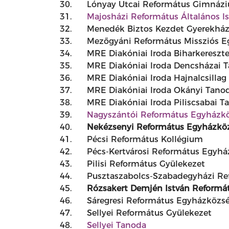
30.
Lónyay Utcai Református Gimnázi
31.
Majosházi Református Általános I
32.
Menedék Biztos Kezdet Gyerekhá
33.
Mezőgyáni Református Missziós 
34.
MRE Diakóniai Iroda Biharkereszt
35.
MRE Diakóniai Iroda Dencsházai 
36.
MRE Diakóniai Iroda Hajnalcsilla
37.
MRE Diakóniai Iroda Okányi Tano
38.
MRE Diakóniai Iroda Piliscsabai T
39.
Nagyszántói Református Egyházk
40.
Nekézsenyi Református Egyházkö
41.
Pécsi Református Kollégium
42.
Pécs-Kertvárosi Református Egyh
43.
Pilisi Református Gyülekezet
44.
Pusztaszabolcs-Szabadegyházi Re
45.
Rózsakert Demjén István Reformát
46.
Sáregresi Református Egyházközs
47.
Sellyei Református Gyülekezet
48.
Sellyei Tanoda