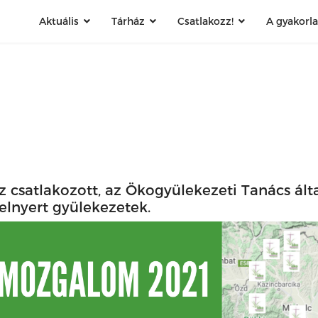
Aktuális
Tárház
Csatlakozz!
A gyakorl
satlakozott, az Ökogyülekezeti Tanács álta
elnyert gyülekezetek.