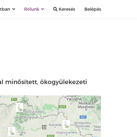
atban
Rólunk
Keresés
Belépés
l minősített, ökogyülekezeti