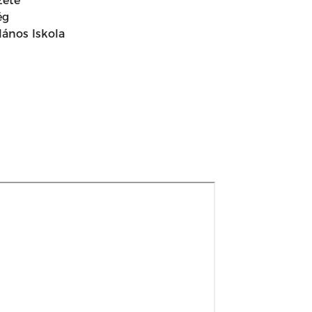
zete
ég
lános Iskola