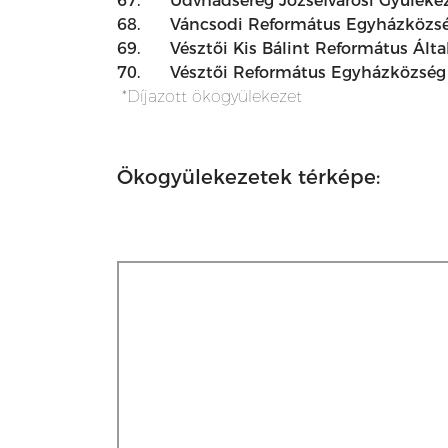
67.
Üdvhadsereg Józsefvárosi Gyüleke
68.
Váncsodi Református Egyházközs
69.
Vésztői Kis Bálint Református Álta
70.
Vésztői Református Egyházközség
*Díjazott ökogyülekezet
Ökogyülekezetek térképe: