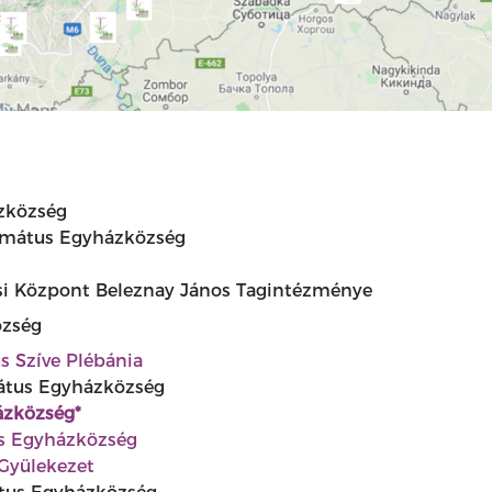
ázközség
ormátus Egyházközség
ási Központ Beleznay János Tagintézménye
özség
s Szíve Plébánia
átus Egyházközség
ázközség*
us Egyházközség
 Gyülekezet