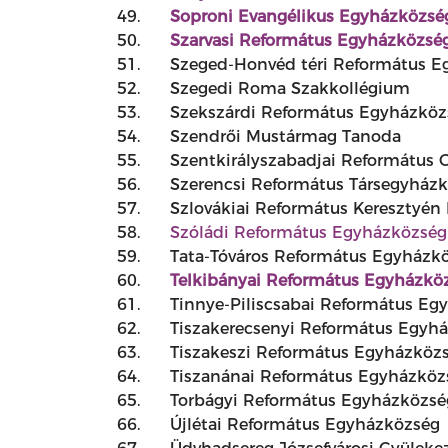
49.
Soproni Evangélikus Egyházközsé
50.
Szarvasi Református Egyházközsé
51.
Szeged-Honvéd téri Református E
52.
Szegedi Roma Szakkollégium
53.
Szekszárdi Református Egyházköz
54.
Szendrői Mustármag Tanoda
55.
Szentkirályszabadjai Református 
56.
Szerencsi Református Társegyház
57.
Szlovákiai Református Keresztyé
58.
Szóládi Református Egyházközség
59.
Tata-Tóváros Református Egyházk
60.
Telkibányai Református Egyházkö
61.
Tinnye-Piliscsabai Református Eg
62.
Tiszakerecsenyi Református Egyh
63.
Tiszakeszi Református Egyházköz
64.
Tiszanánai Református Egyházköz
65.
Torbágyi Református Egyházközs
66.
Újlétai Református Egyházközség