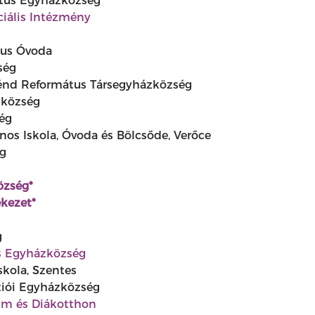
tus Egyházközség
ciális Intézmény
tus Óvoda
ség
énd Református Társegyházközség
zközség
ég
os Iskola, Óvoda és Bölcsőde, Verőce
g
özség*
kezet*
g
s Egyházközség
skola, Szentes
ziói Egyházközség
um és Diákotthon