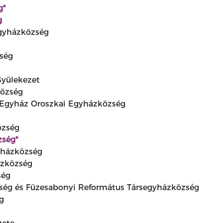
g*
g
gyházközség
ség
Gyülekezet
község
n Egyház Oroszkai Egyházközség
özség
zség*
yházközség
ázközség
ség
ség és Füzesabonyi Református Társegyházközség
ég