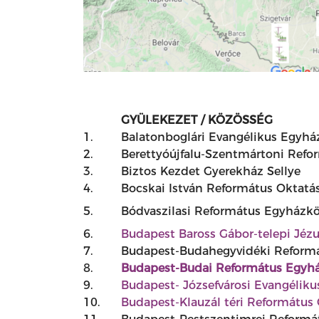
GYÜLEKEZET / KÖZÖSSÉG
1.
Balatonboglári Evangélikus Egyh
2.
Berettyóújfalu-Szentmártoni Ref
3.
Biztos Kezdet Gyerekház Sellye
4.
Bocskai István Református Oktat
5.
Bódvaszilasi Református Egyházk
6.
Budapest Baross Gábor-telepi Jézu
7.
Budapest-Budahegyvidéki Reform
8.
Budapest-Budai Református Egyh
9.
Budapest- Józsefvárosi Evangélik
10.
Budapest-Klauzál téri Református