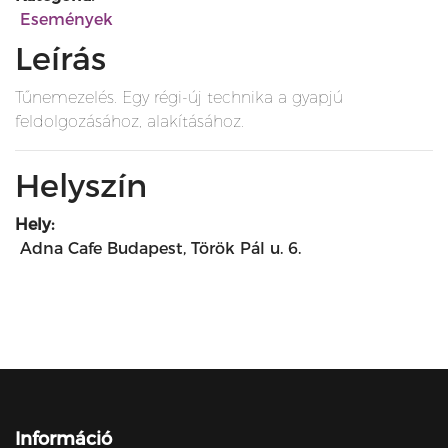
Események
Leírás
Tűnemezelés. Egy régi-új technika a gyapjú
feldolgozásához, alakításához.
Helyszín
Hely:
Adna Cafe Budapest, Török Pál u. 6.
Információ