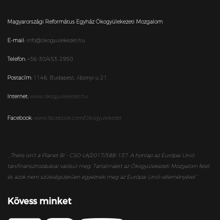
Magyarországi Református Egyház Ökogyülekezeti Mozgalom
E-mail:
info@okogyulekezet.hu
Telefon:
+36-30/453-2950
Postacím:
1146,
Budapest,
Abonyi u 21.
Internet:
www.okogyulekezet.hu
Facebook:
www.facebook.com/Okogyulekezet
„
There isn’t a Planet B! - CSO-LA/2017/388-137. A honlap az Európai Unió
társfinanszírozásával valósul meg. Tartalmáért az Ökogyülekezeti Mozgalom felel,
és azok nem szükségszerűen egyeznek meg az Európai Unió véleményével.”
Kövess minket