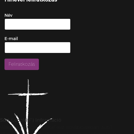
Név
E-mail
Süti („cookie”) Információ
Weboldalunkon „cookie”-kat (továbbiakban „süti”)