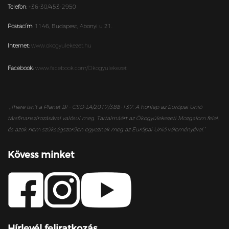
Telefon:
+36-30/453-2950
Postacím:
1146,
Budapest,
Abonyi u 21.
Internet:
www.okogyulekezet.hu
Facebook:
www.facebook.com/Okogyulekezet
„
There isn’t a Planet B! - CSO-LA/2017/388-137. A honlap az Európai Unió
társfinanszírozásával valósul meg. Tartalmáért az Ökogyülekezeti Mozgalom felel,
és azok nem szükségszerűen egyeznek meg az Európai Unió véleményével.”
Kövess minket
Hírlevél feliratkozás