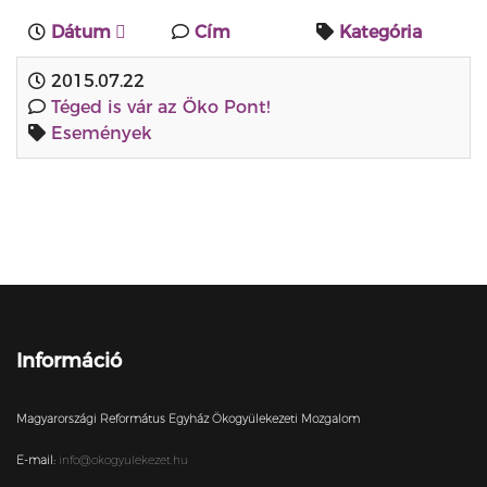
Dátum
Cím
Kategória
2015.07.22
Téged is vár az Öko Pont!
Események
Információ
Magyarországi Református Egyház Ökogyülekezeti Mozgalom
E-mail:
info@okogyulekezet.hu