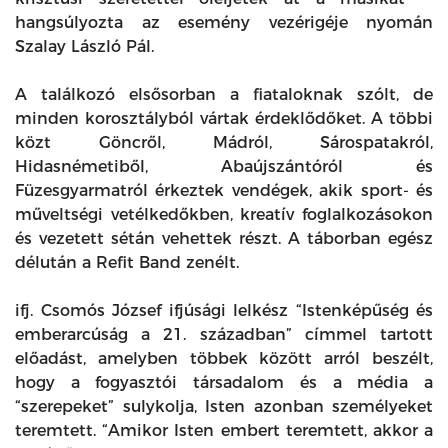
hangsúlyozta az esemény vezérigéje nyomán
Szalay László Pál.
A találkozó elsősorban a fiataloknak szólt, de
minden korosztályból vártak érdeklődőket. A többi
közt Göncről, Mádról, Sárospatakról,
Hidasnémetiből, Abaújszántóról és
Füzesgyarmatról érkeztek vendégek, akik sport- és
műveltségi vetélkedőkben, kreatív foglalkozásokon
és vezetett sétán vehettek részt. A táborban egész
délután a Refit Band zenélt.
ifj. Csomós József ifjúsági lelkész “Istenképűség és
emberarcúság a 21. században” címmel tartott
előadást, amelyben többek között arról beszélt,
hogy a fogyasztói társadalom és a média a
“szerepeket” sulykolja, Isten azonban személyeket
teremtett. “Amikor Isten embert teremtett, akkor a