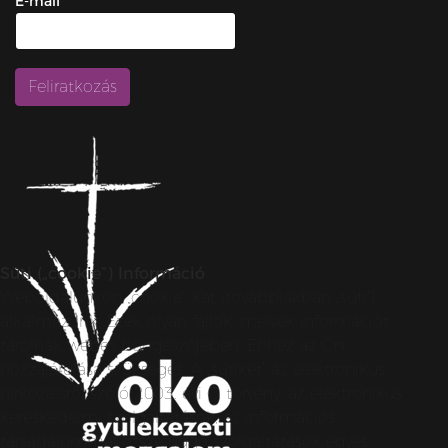
E-mail
Süti („cookie”) Információ
Weboldalunkon „cookie”-kat (továbbiakban „süti”)
alkalmazunk. Ezek olyan fájlok, melyek információt
tárolnak webes böngészőjében. Ehhez az Ön
hozzájárulása szükséges. A „sütiket” az elektronikus
hírközlésről szóló 2003. évi C. törvény, az elektronikus
kereskedelmi szolgáltatások, az információs
társadalommal összefüggő szolgáltatások egyes