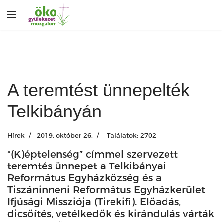
A teremtést ünnepelték
Telkibányán
Hírek
2019. október 26.
Találatok: 2702
“(K)éptelenség” címmel szervezett
teremtés ünnepet a Telkibányai
Református Egyházközség és a
Tiszáninneni Református Egyházkerület
Ifjúsági Missziója (Tirekifi). Előadás,
dicsőítés, vetélkedők és kirándulás várták