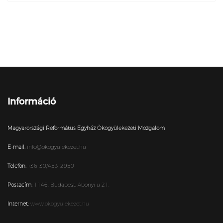
Információ
Magyarországi Református Egyház Ökogyülekezeti Mozgalom
E-mail:
info@okogyulekezet.hu
Telefon:
+36-30/453-2950
Postacím:
1146,
Budapest,
Abonyi u 21.
Internet:
www.okogyulekezet.hu