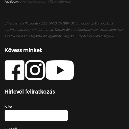
Facebook:
www.facebook.com/Okogyulekezet
„
There isn’t a Planet B! - CSO-LA/2017/388-137. A honlap az Európai Unió
társfinanszírozásával valósul meg. Tartalmáért az Ökogyülekezeti Mozgalom felel,
és azok nem szükségszerűen egyeznek meg az Európai Unió véleményével.”
Kövess minket
Hírlevél feliratkozás
Név