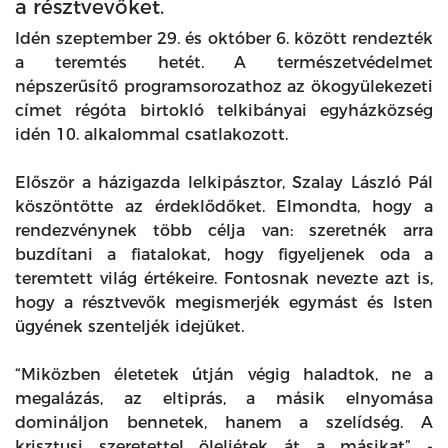
a résztvevőket.
Idén szeptember 29. és október 6. között rendezték
a teremtés hetét. A természetvédelmet
népszerűsítő programsorozathoz az ökogyülekezeti
címet régóta birtokló telkibányai egyházközség
idén 10. alkalommal csatlakozott.
Először a házigazda lelkipásztor, Szalay László Pál
köszöntötte az érdeklődőket. Elmondta, hogy a
rendezvénynek több célja van: szeretnék arra
buzdítani a fiatalokat, hogy figyeljenek oda a
teremtett világ értékeire. Fontosnak nevezte azt is,
hogy a résztvevők megismerjék egymást és Isten
ügyének szenteljék idejüket.
“Miközben életetek útján végig haladtok, ne a
megalázás, az eltiprás, a másik elnyomása
domináljon bennetek, hanem a szelídség. A
krisztusi szeretettel öleljétek át a másikat” -