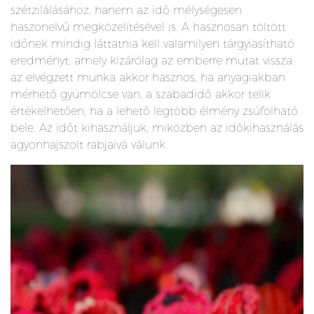
szétzilálásához, hanem az idő mélységesen
haszonelvű megközelítésével is. A hasznosan töltött
időnek mindig láttatnia kell valamilyen tárgyiasítható
eredményt, amely kizárólag az emberre mutat vissza:
az elvégzett munka akkor hasznos, ha anyagiakban
mérhető gyümölcse van, a szabadidő akkor telik
értékelhetően, ha a lehető legtöbb élmény zsúfolható
bele. Az időt kihasználjuk, miközben az időkihasználás
agyonhajszolt rabjaivá válunk.