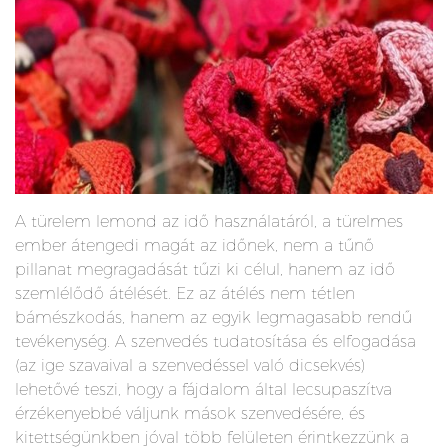
A türelem lemond az idő használatáról, a türelmes
ember átengedi magát az időnek, nem a tűnő
pillanat megragadását tűzi ki célul, hanem az idő
szemlélődő átélését. Ez az átélés nem tétlen
bámészkodás, hanem az egyik legmagasabb rendű
tevékenység. A szenvedés tudatosítása és elfogadása
(az ige szavaival a szenvedéssel való dicsekvés)
lehetővé teszi, hogy a fájdalom által lecsupaszítva
érzékenyebbé váljunk mások szenvedésére, és
kitettségünkben jóval több felületen érintkezzünk a