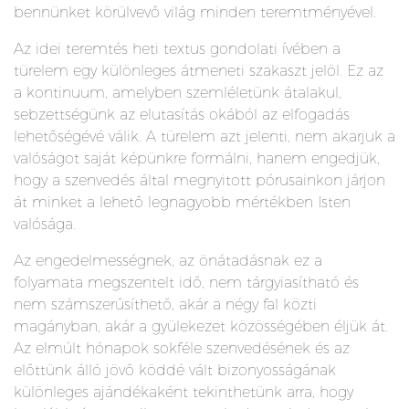
bennünket körülvevő világ minden teremtményével.
Az idei teremtés heti textus gondolati ívében a
türelem egy különleges átmeneti szakaszt jelöl. Ez az
a kontinuum, amelyben szemléletünk átalakul,
sebzettségünk az elutasítás okából az elfogadás
lehetőségévé válik. A türelem azt jelenti, nem akarjuk a
valóságot saját képünkre formálni, hanem engedjük,
hogy a szenvedés által megnyitott pórusainkon járjon
át minket a lehető legnagyobb mértékben Isten
valósága.
Az engedelmességnek, az önátadásnak ez a
folyamata megszentelt idő, nem tárgyiasítható és
nem számszerűsíthető, akár a négy fal közti
magányban, akár a gyülekezet közösségében éljük át.
Az elmúlt hónapok sokféle szenvedésének és az
előttünk álló jövő köddé vált bizonyosságának
különleges ajándékaként tekinthetünk arra, hogy