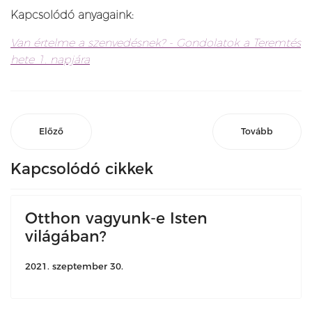
Kapcsolódó anyagaink:
Van értelme a szenvedésnek? -
Gondolatok a Teremtés
hete 1. napjára
Előző
Tovább
Kapcsolódó cikkek
Otthon vagyunk-e Isten
világában?
2021. szeptember 30.