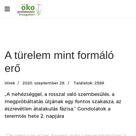
A türelem mint formáló
erő
Hírek
2020. szeptember 28.
Találatok: 2589
„A nehézséggel, a rosszal való szembesülés, a
megpróbáltatás útjának egy fontos szakasza, az
észrevétlen átalakulás fázisa.” Gondolatok a
teremtés hete 2. napjára
"De nemcsak ezzel, hanem még szenvedéseinkkel is