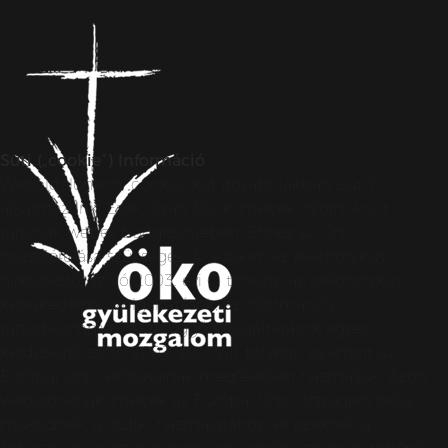
Süti („cookie”) Információ
Weboldalunkon „cookie”-kat (továbbiakban „süti”)
alkalmazunk. Ezek olyan fájlok, melyek információt
tárolnak webes böngészőjében. Ehhez az Ön
hozzájárulása szükséges. A „sütiket” az elektronikus
hírközlésről szóló 2003. évi C. törvény, az elektronikus
kereskedelmi szolgáltatások, az információs
társadalommal összefüggő szolgáltatások egyes
kérdéseiről szóló 2001. évi CVIII. törvény, valamint az
Európai Unió előírásainak megfelelően használjuk. Azon
weblapoknak, melyek az Európai Unió országain belül
működnek, a „sütik” használatához, és ezeknek a