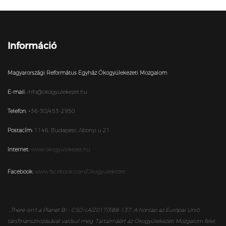
Információ
Magyarországi Református Egyház Ökogyülekezeti Mozgalom
E-mail:
info@okogyulekezet.hu
Telefon:
+36-30/453-2950
Postacím:
1146,
Budapest,
Abonyi u 21.
Internet:
www.okogyulekezet.hu
Facebook:
www.facebook.com/Okogyulekezet
„
There isn’t a Planet B! - CSO-LA/2017/388-137. A honlap az Európai Unió
társfinanszírozásával valósul meg. Tartalmáért az Ökogyülekezeti Mozgalom felel,