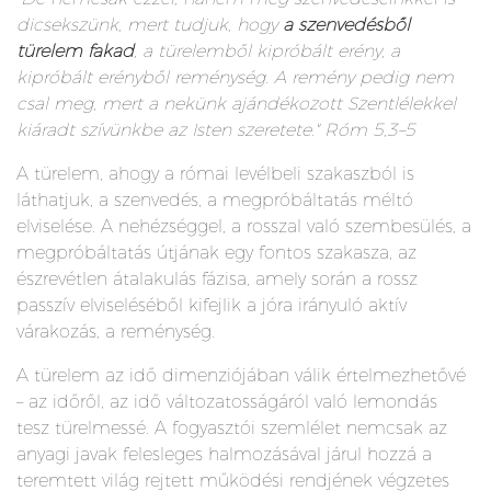
dicsekszünk, mert tudjuk, hogy
a szenvedésből
türelem fakad
, a türelemből kipróbált erény, a
kipróbált erényből reménység. A remény pedig nem
csal meg, mert a nekünk ajándékozott Szentlélekkel
kiáradt szívünkbe az Isten szeretete." Róm 5,3–5
A türelem, ahogy a római levélbeli szakaszból is
láthatjuk, a szenvedés, a megpróbáltatás méltó
elviselése. A nehézséggel, a rosszal való szembesülés, a
megpróbáltatás útjának egy fontos szakasza, az
észrevétlen átalakulás fázisa, amely során a rossz
passzív elviseléséből kifejlik a jóra irányuló aktív
várakozás, a reménység.
A türelem az idő dimenziójában válik értelmezhetővé
– az időről, az idő változatosságáról való lemondás
tesz türelmessé. A fogyasztói szemlélet nemcsak az
anyagi javak felesleges halmozásával járul hozzá a
teremtett világ rejtett működési rendjének végzetes