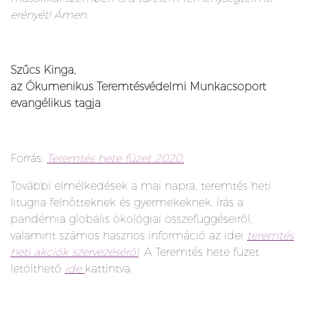
erényét! Ámen.
Szűcs Kinga,
az Ökumenikus Teremtésvédelmi Munkacsoport
evangélikus tagja
Forrás:
Teremtés hete füzet 2020.
További elmélkedések a mai napra, teremtés heti
litugria felnőtteknek és gyermekeknek, írás a
pandémia globális ökológiai összefüggéseiről,
valamint számos hasznos információ az idei
teremtés
heti akciók szervezéséről
. A Teremtés hete füzet
letölthető
ide
kattintva.