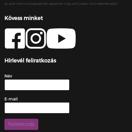
és azok nem szükségszerűen egyeznek meg az Európai Unió véleményével.”
Kövess minket
Hírlevél feliratkozás
Név
E-mail