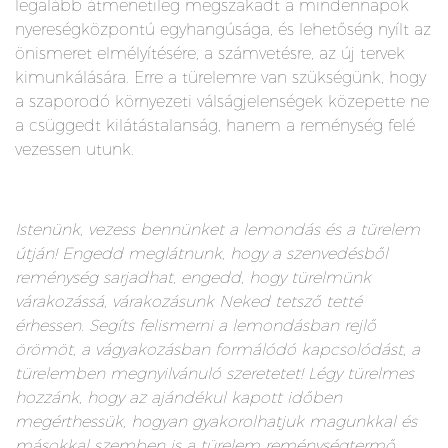
legalább átmenetileg megszakadt a mindennapok
nyereségközpontú egyhangúsága, és lehetőség nyílt az
önismeret elmélyítésére, a számvetésre, az új tervek
kimunkálására. Erre a türelemre van szükségünk, hogy
a szaporodó környezeti válságjelenségek közepette ne
a csüggedt kilátástalanság, hanem a reménység felé
vezessen utunk.
Istenünk, vezess bennünket a lemondás és a türelem
útján! Engedd meglátnunk, hogy a szenvedésből
reménység sarjadhat, engedd, hogy türelmünk
várakozássá, várakozásunk Neked tetsző tetté
érhessen. Segíts felismerni a lemondásban rejlő
örömöt, a vágyakozásban formálódó kapcsolódást, a
türelemben megnyilvánuló szeretetet! Légy türelmes
hozzánk, hogy az ajándékul kapott időben
megérthessük, hogyan gyakorolhatjuk magunkkal és
másokkal szemben is a türelem reménységtermő