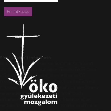
Süti („cookie”) Információ
Weboldalunkon „cookie”-kat (továbbiakban „süti”)
alkalmazunk. Ezek olyan fájlok, melyek információt
tárolnak webes böngészőjében. Ehhez az Ön
hozzájárulása szükséges. A „sütiket” az elektronikus
hírközlésről szóló 2003. évi C. törvény, az elektronikus
kereskedelmi szolgáltatások, az információs
társadalommal összefüggő szolgáltatások egyes
kérdéseiről szóló 2001. évi CVIII. törvény, valamint az