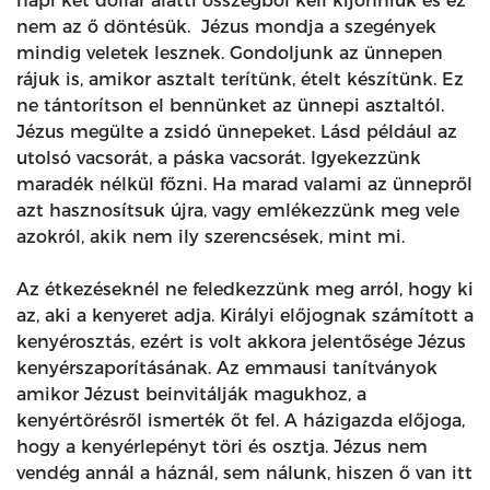
napi két dollár alatti összegből kell kijönniük és ez
nem az ő döntésük. Jézus mondja a szegények
mindig veletek lesznek. Gondoljunk az ünnepen
rájuk is, amikor asztalt terítünk, ételt készítünk. Ez
ne tántorítson el bennünket az ünnepi asztaltól.
Jézus megülte a zsidó ünnepeket. Lásd például az
utolsó vacsorát, a páska vacsorát. Igyekezzünk
maradék nélkül főzni. Ha marad valami az ünnepről
azt hasznosítsuk újra, vagy emlékezzünk meg vele
azokról, akik nem ily szerencsések, mint mi.
Az étkezéseknél ne feledkezzünk meg arról, hogy ki
az, aki a kenyeret adja. Királyi előjognak számított a
kenyérosztás, ezért is volt akkora jelentősége Jézus
kenyérszaporításának. Az emmausi tanítványok
amikor Jézust beinvitálják magukhoz, a
kenyértörésről ismerték őt fel. A házigazda előjoga,
hogy a kenyérlepényt töri és osztja. Jézus nem
vendég annál a háznál, sem nálunk, hiszen ő van itt