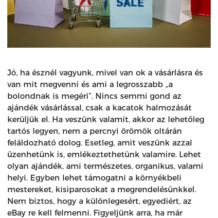
Jó, ha észnél vagyunk, mivel van ok a vásárlásra és
van mit megvenni és ami a legrosszabb „a
bolondnak is megéri”. Nincs semmi gond az
ajándék vásárlással, csak a kacatok halmozását
kerüljük el. Ha veszünk valamit, akkor az lehetőleg
tartós legyen, nem a percnyi örömök oltárán
feláldozható dolog. Esetleg, amit veszünk azzal
üzenhetünk is, emlékeztethetünk valamire. Lehet
olyan ajándék, ami természetes, organikus, valami
helyi. Egyben lehet támogatni a környékbeli
mestereket, kisiparosokat a megrendelésünkkel.
Nem biztos, hogy a különlegesért, egyediért, az
eBay re kell felmenni. Figyeljünk arra, ha már