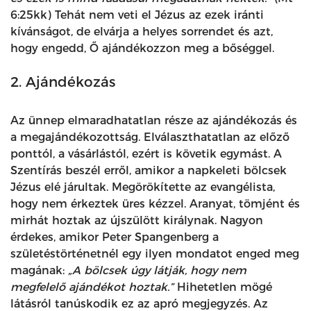
6:25kk) Tehát nem veti el Jézus az ezek iránti
kívánságot, de elvárja a helyes sorrendet és azt,
hogy engedd, Ő ajándékozzon meg a bőséggel.
2. Ajándékozás
Az ünnep elmaradhatatlan része az ajándékozás és
a megajándékozottság. Elválaszthatatlan az előző
ponttól, a vásárlástól, ezért is követik egymást. A
Szentírás beszél erről, amikor a napkeleti bölcsek
Jézus elé járultak. Megörökítette az evangélista,
hogy nem érkeztek üres kézzel. Aranyat, tömjént és
mirhát hoztak az újszülött királynak. Nagyon
érdekes, amikor Peter Spangenberg a
születéstörténetnél egy ilyen mondatot enged meg
magának:
„A bölcsek úgy látják, hogy nem
megfelelő ajándékot hoztak.”
Hihetetlen mögé
látásról tanúskodik ez az apró megjegyzés. Az