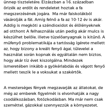
ünnep tiszteletére. Elzászban a 16. században
őrizék az erdőt és rendeletet hoztak a fa
megszerzésének jogára. Ma már faiskolákból
vásárolják a fát. Amíg felnő a fa az 10-12 év is akár.
Addig is megköti a széndioxidot és élőlényeknek
ad otthont A felhasználás után pedig akár mulcs is
készülhet belőle, illetve tüzelőanyagnak is kitűnő. A
műfenyő problematikája a tartósság ígérete mellett
az, hogy bizony a kreált fenyő ágai, tűlevelei a
használat során kopnak és egyáltalán nem biztos,
hogy akár tíz évet kiszolgálna. Mindezek
ismeretében inkább a gyökérlabdás és vágott fenyő
mellett teszik le a voksukat a szakértők.
A mesterséges fények megzavarják az állatokat, de
még az emberek figyelmét is elvonhatják a nagy
csodálkozásban, fotózkodásban. Ma már nem csak
szeméttel, gázokkal szennyezzük a környezetet,