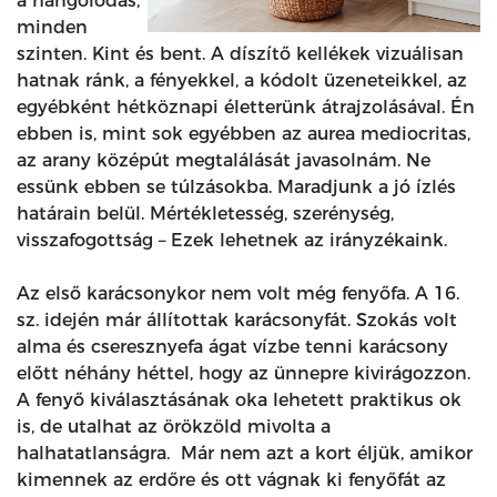
a hangolódás,
minden
szinten. Kint és bent. A díszítő kellékek vizuálisan
hatnak ránk, a fényekkel, a kódolt üzeneteikkel, az
egyébként hétköznapi életterünk átrajzolásával. Én
ebben is, mint sok egyébben az aurea mediocritas,
az arany középút megtalálását javasolnám. Ne
essünk ebben se túlzásokba. Maradjunk a jó ízlés
határain belül. Mértékletesség, szerénység,
visszafogottság – Ezek lehetnek az irányzékaink.
Az első karácsonykor nem volt még fenyőfa. A 16.
sz. idején már állítottak karácsonyfát. Szokás volt
alma és cseresznyefa ágat vízbe tenni karácsony
előtt néhány héttel, hogy az ünnepre kivirágozzon.
A fenyő kiválasztásának oka lehetett praktikus ok
is, de utalhat az örökzöld mivolta a
halhatatlanságra. Már nem azt a kort éljük, amikor
kimennek az erdőre és ott vágnak ki fenyőfát az