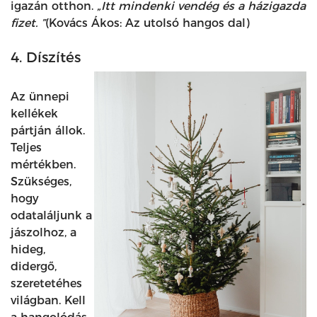
igazán otthon.
„Itt mindenki vendég és a házigazda
fizet. ”
(Kovács Ákos: Az utolsó hangos dal)
4. Díszítés
Az ünnepi
kellékek
pártján állok.
Teljes
mértékben.
Szükséges,
hogy
odataláljunk a
jászolhoz, a
hideg,
didergő,
szeretetéhes
világban. Kell