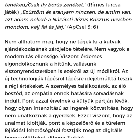
tenéked,/Csak ily borús zenéket.”
(Rímes furcsa
játék)
„Ezüstöm és aranyam nincsen, de amim van,
azt adom neked: a Názáreti Jézus Krisztus nevében
mondom, kelj fel és járj.”
(ApCsel 3: 6)
Nem állhatom meg, hogy ne térjek ki a kütyük
ajándékozásának zárójelbe tételére. Nem vagyok a
modernitás ellensége. Viszont érdemes
elgondolkoznunk a hitünk, vallásunk
viszonyrendszerében is ezekről az új módikról. Az
új technologiák lépésről lépésre idejétmúlttá teszik
a régi értékeket. A személyes találkozások, az élő
beszéd, az empátia ennek hatására sorvadásnak
indult. Pont azzal érvelnek a kütyük pártján lévők,
hogy olyan intenzitású az ingerek közvetítése, hogy
nem unatkoznak a gyerekek. Ezzel viszont, hogy az
unalmat kioltják, pont a képzelőerő és a türelem
fejlődési lehetőségétől fosztják meg az digitális
bennszülötteket. (Sherry Turkle)