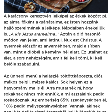
A karácsony keresztyén jelképei az étkek között pl.
az alma, főként a gránátalma, ez Isten hozzánk
hajló szerelmének a jelképe. Népdalban énekeljük
is:
„A kis Jézus aranyalma…”
Aztán a dió hasonló
módon van jelen, ami latinul: Nux est Christus. A
gyermek először az anyaméhben, majd a sírban
van, mint a dióbél a kemény héj alatt. Ez utalhat az
élet, a sors nehézségére, amit fel kell törni, ki kell
belőle szabadulni.
Az ünnepi menü a halászlé, töltöttkáposzta, diós,
mákos bejgli, mézes kalács. Sok helyen ez a
hagyomány ma is él. Arra mutatnék rá, hogy
sokaknak nincs mit enniük, a mi asztalaink pedig
roskadoznak. Az emberiség 65% szegénységben él,
10% pedig mélyszegénységben. Vannak, akinek