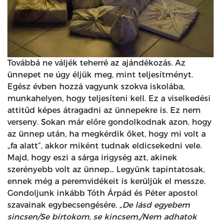
Továbbá ne váljék teherré az ajándékozás. Az
ünnepet ne úgy éljük meg, mint teljesítményt.
Egész évben hozzá vagyunk szokva iskolába,
munkahelyen, hogy teljesíteni kell. Ez a viselkedési
attitűd képes átragadni az ünnepekre is. Ez nem
verseny. Sokan már előre gondolkodnak azon, hogy
az ünnep után, ha megkérdik őket, hogy mi volt a
„fa alatt”, akkor miként tudnak eldicsekedni vele.
Majd, hogy eszi a sárga irigység azt, akinek
szerényebb volt az ünnep... Legyünk tapintatosak,
ennek még a peremvidékeit is kerüljük el messze.
Gondoljunk inkább Tóth Árpád és Péter apostol
szavainak egybecsengésére.
„De lásd egyebem
sincsen/Se bírtokom, se kincsem,/Nem adhatok