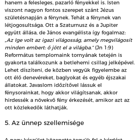
hanem a felesleges, pazarló fényekkel is. Isten
viszont nagyon fontos szerepet szánt Jézus
születésnapján a fénynek. Tehát a fénynek van
létjogosultsága. Ott a Szaturnusz és a Jupiter
együtt állása, de János evangélista így fogalmaz:
„Az Ige volt az igazi világosság, amely megvilágosít
minden embert: ő jött el a világba.”
(Jn 1:9)
Református templomaink tornyának tetején is
gyakorta találkozunk a betlehemi csillag jelképével.
Lehet díszíteni, de közben vegyük figyelembe az
ott élő denevéreket, baglyokat és egyéb éjszakai
állatokat. Javaslom időzítővel lássuk el
fénysorainkat, hogy akkor világítsanak, akkor
hirdessék a növekvő fény érkezését, amikor azt az
ott közlekedők láthatják.
5. Az ünnep szellemisége