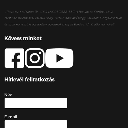
„
There isn’t a Planet B! - CSO-LA/2017/388-137. A honlap az Európai Unió
társfinanszírozásával valósul meg. Tartalmáért az Ökogyülekezeti Mozgalom felel,
és azok nem szükségszerűen egyeznek meg az Európai Unió véleményével.”
Kövess minket
Hírlevél feliratkozás
Név
E-mail