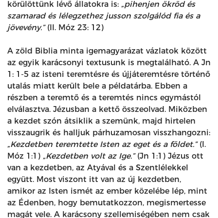
körülöttünk lévő állatokra is:
„pihenjen ökröd és
szamarad és lélegzethez jusson szolgálód fia és a
jövevény.”
(II. Móz 23: 12)
A zöld Biblia minta igemagyarázat vázlatok között
az egyik karácsonyi textusunk is megtalálható. A Jn
1: 1-5 az isteni teremtésre és újjáteremtésre történő
utalás miatt került bele a példatárba. Ebben a
részben a teremtő és a teremtés nincs egymástól
elválasztva. Jézusban a kettő összeolvad. Miközben
a kezdet szón átsiklik a szemünk, majd hirtelen
visszaugrik és halljuk párhuzamosan visszhangozni:
„Kezdetben teremtette Isten az eget és a földet.”
(I.
Móz 1:1)
„Kezdetben volt az Ige.”
(Jn 1:1) Jézus ott
van a kezdetben, az Atyával és a Szentlélekkel
együtt. Most viszont itt van az új kezdetben,
amikor az Isten ismét az ember közelébe lép, mint
az Édenben, hogy bemutatkozzon, megismertesse
magát vele. A karácsony szellemiségében nem csak