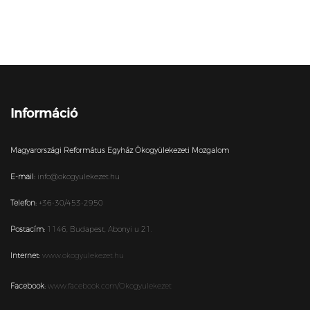
Információ
Magyarországi Református Egyház Ökogyülekezeti Mozgalom
E-mail:
info@okogyulekezet.hu
Telefon:
+36-30/453-2950
Postacím:
1146,
Budapest,
Abonyi u 21.
Internet:
www.okogyulekezet.hu
Facebook:
www.facebook.com/Okogyulekezet