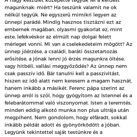
A nagy készület közepette tegyük fel a kérdést
magunknak: miért? Ha teszünk valamit ne ok
nélkül tegyük. Ne egyszerű mimikri legyen az
ünnepi parádé. Mindig hasznos tisztázni ezt az
embernek magában, olyasmi gyakorlat ez, mint
este, lefekvéskor az elmúlt nap dolgai felett
mérleget vonni. Mi van a cselekedeteim mögött? Az
ünnep jóérzése, a családi, baráti összetartozás
erősítése, a jónak lenni jó érzés magunkra öltése,
vagy hitbéli, vallási meggyőződés? Az ünnep nem
csak passzív idő. Bár tanulni kell a passzivitást,
hiszen ez idő alatt nem keresem a magam hasznát,
hanem inkább a másikét. Ferenc pápa szerint az
ünnep arról is szól, hogy gyógyítom az Istennel és a
felebarátommal való viszonyomat. Isten a teremtés,
minden eddig alkotó munka non plus ultrája után
megpihent. Nem gondolom, hogy elfáradt, sokkal
inkább példát adott és gyönyörködött a jóban.
Legyünk tekintettel saját testünkre és a