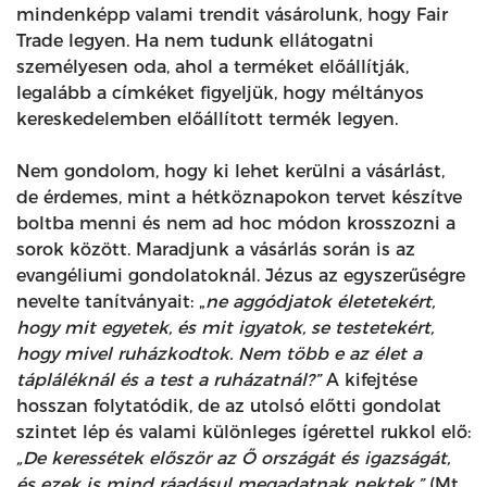
mindenképp valami trendit vásárolunk, hogy Fair
Trade legyen. Ha nem tudunk ellátogatni
személyesen oda, ahol a terméket előállítják,
legalább a címkéket figyeljük, hogy méltányos
kereskedelemben előállított termék legyen.
Nem gondolom, hogy ki lehet kerülni a vásárlást,
de érdemes, mint a hétköznapokon tervet készítve
boltba menni és nem ad hoc módon krosszozni a
sorok között. Maradjunk a vásárlás során is az
evangéliumi gondolatoknál. Jézus az egyszerűségre
nevelte tanítványait: „
ne aggódjatok életetekért,
hogy mit egyetek, és mit igyatok, se testetekért,
hogy mivel ruházkodtok. Nem több e az élet a
tápláléknál és a test a ruházatnál?”
A kifejtése
hosszan folytatódik, de az utolsó előtti gondolat
szintet lép és valami különleges ígérettel rukkol elő:
„De keressétek először az Ő országát és igazságát,
és ezek is mind ráadásul megadatnak nektek.”
(Mt