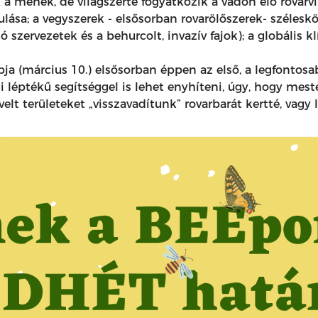
a méhek, de világszerte fogyatkozik a vadon élő rovarvi
ulása; a vegyszerek - elsősorban rovarölőszerek- széle
szervezetek és a behurcolt, invazív fajok); a globális k
(március 10.) elsősorban éppen az első, a legfontosab
léptékű segítséggel is lehet enyhíteni, úgy, hogy mest
elt területeket „visszavadítunk” rovarbarát kertté, vagy l