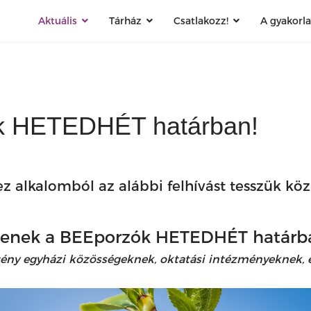
Aktuális
Tárház
Csatlakozz!
A gyakorl
ók HETEDHÉT határban!
z alkalomból az alábbi felhívást tesszük köz
jenek a BEEporzók HETEDHÉT határb
ztény egyházi közösségeknek, oktatási intézményeknek,