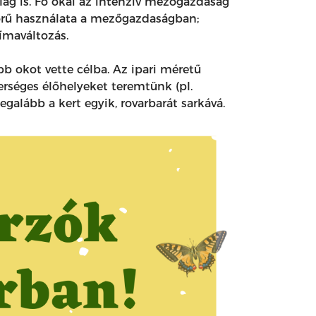
lág is. Fő okai az intenzív mezőgazdaság
skörű használata a mezőgazdaságban;
límaváltozás.
b okot vette célba. Az ipari méretű
erséges élőhelyeket teremtünk (pl.
egalább a kert egyik, rovarbarát sarkává.