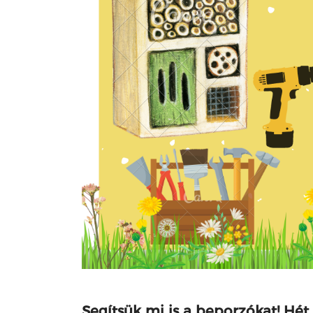
Segítsük mi is a beporzókat! Hét