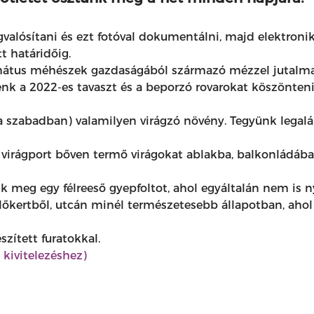
alósítani és ezt fotóval dokumentálni, majd elektroni
t határidőig.
mátus méhészek gazdaságából származó mézzel jutalma
nénk a 2022-es tavaszt és a beporzó rovarokat köszönteni
 szabadban) valamilyen virágzó növény. Tegyünk legalá
 virágport bőven termő virágokat ablakba, balkonládába, a
k meg egy félreeső gyepfoltot, ahol egyáltalán nem is ny
lőkertből, utcán minél természetesebb állapotban, ahol
szített furatokkal.
kivitelezéshez)
d