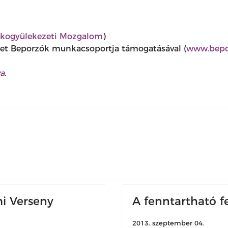
kogyülekezeti Mozgalom
)
let Beporzók munkacsoportja támogatásával (
www.bepo
va
.
mi Verseny
A fenntartható f
2013. szeptember 04.