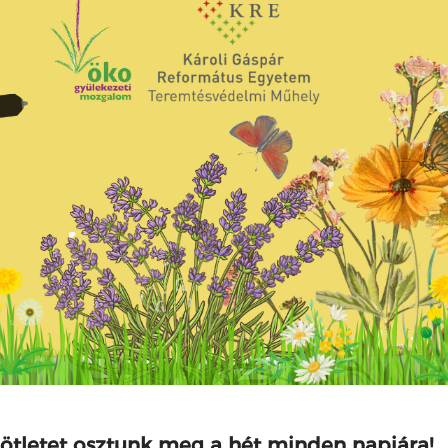
 ötletet osztunk meg a hét minden napjára!