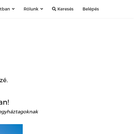
atban
Rólunk
Keresés
Belépés
zé.
an!
 egyháztagoknak