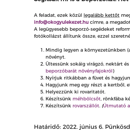
A feladat, ezek közül
legalább kettőt
megv
info@okogyulekezet.hu
címre, a megadot
A legügyesebb beporzó-segédeket refor
fotókollázst állítunk össze, ezzel szeret
Mindig legyen a környezetünkben (a
növényt.
Ültessünk sokáig virágzó, nektárt és
beporzóbarát növényfajokról
)
Nyírjuk ritkábban a füvet és hagyjun
Hagyjunk meg egy részt a kertből, e
Helyezzünk ki rovaritatót.
Készítsünk
méhbölcsőt
, rönkfába ké
Készítsünk
rovarszállót
.
(
Útmutató a 
Határidő: 2022. június 6. Pünkös