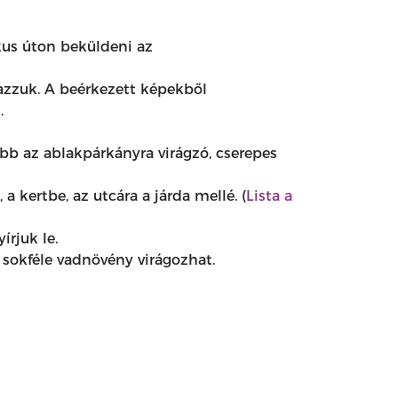
kus úton beküldeni az
zzuk. A beérkezett képekből
.
bb az ablakpárkányra virágzó, cserepes
 kertbe, az utcára a járda mellé. (
Lista a
írjuk le.
 sokféle vadnövény virágozhat.