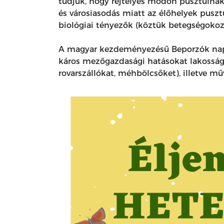
tudjuk, hogy rejtélyes módon pusztulnak 
és városiasodás miatt az élőhelyek puszt
biológiai tényezők (köztük betegségokozó 
A magyar kezdeményezésű Beporzók napja 
káros mezőgazdasági hatásokat lakossági 
rovarszállókat, méhbölcsőket), illetve műv