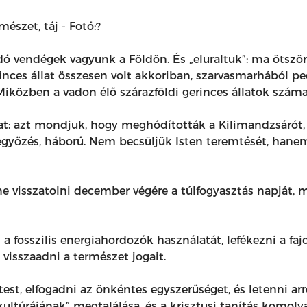
 vendégek vagyunk a Földön. És „eluraltuk”: ma ötször a
inces állat összesen volt akkoriban, szarvasmarhából p
Miközben a vadon élő szárazföldi gerinces állatok szám
at: azt mondjuk, hogy meghódították a Kilimandzsárót, s
legyőzés, háború. Nem becsüljük Isten teremtését, hanem 
ne visszatolni december végére a túlfogyasztás napját, 
 fosszilis energiahordozók használatát, lefékezni a fajok
 visszaadni a természet jogait.
test, elfogadni az önkéntes egyszerűséget, és letenni ar
ultúrájának” megtalálása, és a krisztusi tanítás komoly