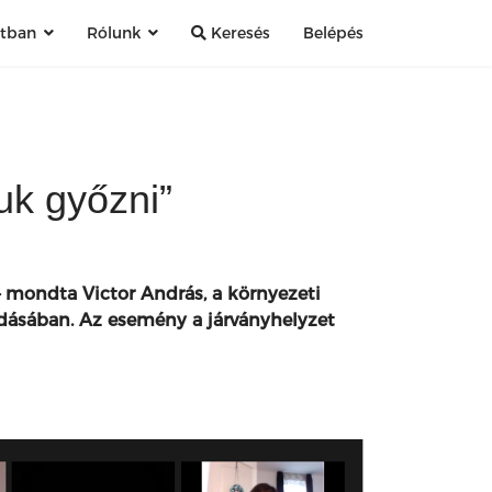
atban
Rólunk
Keresés
Belépés
uk győzni”
– mondta Victor András, a környezeti
őadásában. Az esemény a járványhelyzet