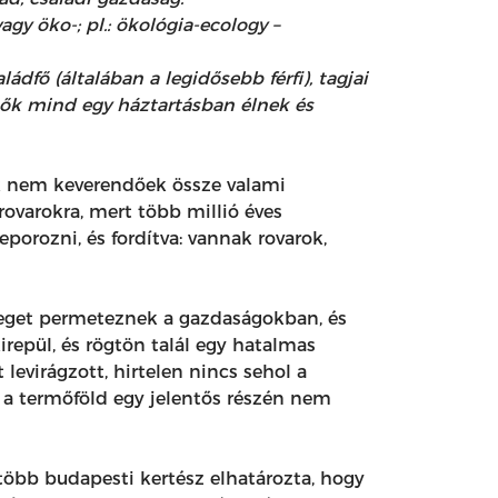
gy öko-; pl.: ökológia-ecology –
dfő (általában a legidősebb férfi), tagjai
; ők mind egy háztartásban élnek és
ek nem keverendőek össze valami
ovarokra, mert több millió éves
orozni, és fordítva: vannak rovarok,
teget permeteznek a gazdaságokban, és
irepül, és rögtön talál egy hatalmas
levirágzott, hirtelen nincs sehol a
 a termőföld egy jelentős részén nem
 több budapesti kertész elhatározta, hogy