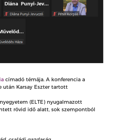
ia
címadó témája. A konferencia a
 után Karsay Eszter tartott
mányegyetem (ELTE) nyugalmazott
tett rövid idő alatt, sok szempontból
ád, családi gazdaság.