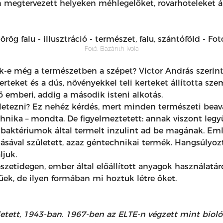
 megtervezett helyeken méhlegelőket, rovarhoteleket áll
Fotó: Bazánth Ivola
juk-e még a természetben a szépet? Victor András szerin
erteket és a dús, növényekkel teli kerteket állította sz
ső emberi, addig a második isteni alkotás.
letezni? Ez nehéz kérdés, mert minden természeti beavat
technika – mondta. De figyelmeztetett: annak viszont le
ktériumok által termelt inzulint ad be magának. Említet
sával született, azaz géntechnikai termék. Hangsúlyoz
ljuk.
zetidegen, ember által előállított anyagok használatár
űek, de ilyen formában mi hoztuk létre őket.
etett, 1943-ban. 1967-ben az ELTE-n végzett mint biol