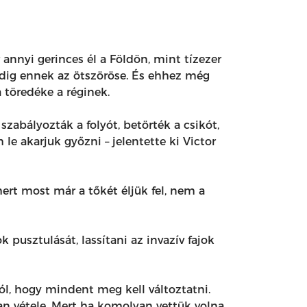
nnyi gerinces él a Földön, mint tízezer
edig ennek az ötszöröse. És ehhez még
a töredéke a réginek.
zabályozták a folyót, betörték a csikót,
le akarjuk győzni – jelentette ki Victor
mert most már a tőkét éljük fel, nem a
 pusztulását, lassítani az invazív fajok
ról, hogy mindent meg kell változtatni.
an vétele. Mert ha komolyan vettük volna