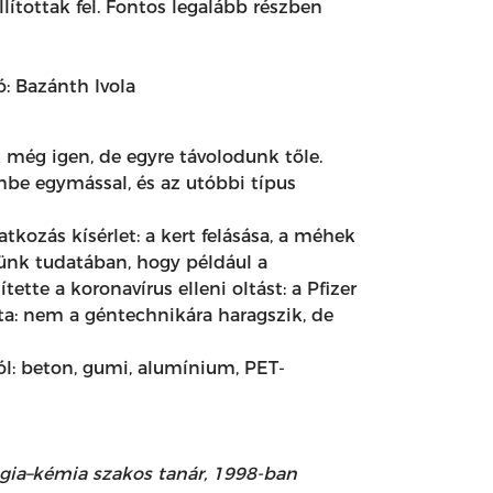
ítottak fel. Fontos legalább részben
t még igen, de egyre távolodunk tőle.
embe egymással, és az utóbbi típus
kozás kísérlet: a kert felásása, a méhek
gyünk tudatában, hogy például a
te a koronavírus elleni oltást: a Pfizer
ta: nem a géntechnikára haragszik, de
ól: beton, gumi, alumínium, PET-
ógia–kémia szakos tanár, 1998-ban