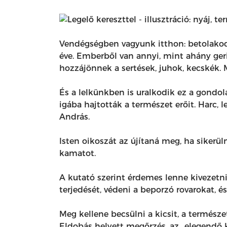
Vendégségben vagyunk itthon: betolakodó
éve. Emberből van annyi, mint ahány ger
hozzájönnek a sertések, juhok, kecskék. 
És a lelkünkben is uralkodik ez a gondol
igába hajtották a természet erőit. Harc, 
András.
Isten oikoszát az újítaná meg, ha sikerül
kamatot.
A kutató szerint érdemes lenne kivezetni a
terjedését, védeni a beporzó rovarokat, és
Meg kellene becsülni a kicsit, a természe
Eldobás helyett megőrzés, az „elegendő k