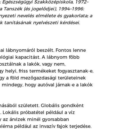
: Egészségügyi Szakközépiskola, 1972–
 Tanszék (és jogelődjei), 1994–1996:
nyezeti nevelés elmélete és gyakorlata; a
tanításának nyelvészeti kérdései.
giai lábnyomáról beszélt. Fontos lenne
lógiai kapacitást. A lábnyom főbb
posztálnak a lakók, vagy nem,
 helyi, friss termékeket fogyasztanak-e,
gy a föld mezőgazdasági területeinek
m mindegy, hogy autóval járnak-e a lakók
vonásából született. Globális gondként
. Lokális próbatétel például a víz
y az árvizek minél gyorsabban
léma például az invazív fajok terjedése.