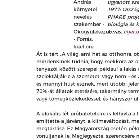
ugyanott sze
1977: Ország
PHARE-projek
biológia és 
forrás:
liget.
Át is tért „A világ, ami hat az otthonra,
mindenkinek tudnia, hogy mekkora az ott
tényezői között szerepel például a lakás 
szelektálják-e a szemetet, vagy nem – és
és mennyi húst esznek, mert utóbbi jele
70%-át állatok etetésére, takarmány term
vagy tömegközlekedéssel, és hányszor ül
A glokális lét próbatételeire is felhívta 
említette a járványt, a klímaváltozást, me
megtartása. Ez Magyarország esetén péld
vonuljanak le. Megjegyezte: szerencsére m