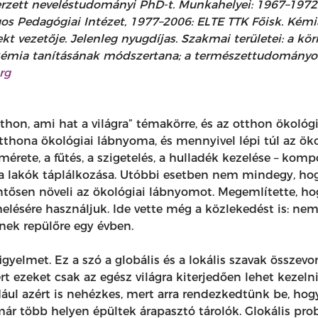
rzett neveléstudományi PhD-t. Munkahelyei: 1967–1972
os Pedagógiai Intézet, 1977–2006: ELTE TTK Főisk. Kémia
t vezetője. Jelenleg nyugdíjas. Szakmai területei: a kör
kémia tanításának módszertana; a természettudományok 
org
 otthon, ami hat a világra” témakörre, és az otthon ökoló
hona ökológiai lábnyoma, és mennyivel lépi túl az öko
mérete, a fűtés, a szigetelés, a hulladék kezelése – kom
 a lakók táplálkozása. Utóbbi esetben nem mindegy, hogy
ntősen növeli az ökológiai lábnyomot. Megemlítette, ho
elésére használjuk. Ide vette még a közlekedést is: ne
nek repülőre egy évben.
a figyelmet. Ez a szó a globális és a lokális szavak össze
rt ezeket csak az egész világra kiterjedően lehet kezelni
ául azért is nehézkes, mert arra rendezkedtünk be, hog
ár több helyen épültek árapasztó tárolók. Glokális prob