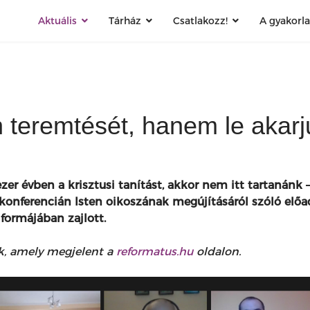
Aktuális
Tárház
Csatlakozz!
A gyakorl
 teremtését, hanem le akarj
er évben a krisztusi tanítást, akkor nem itt tartanánk 
i konferencián Isten oikoszának megújításáról szóló el
formájában zajlott.
k, amely megjelent a
reformatus.hu
oldalon.