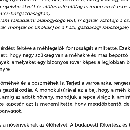
yelvbe átvett és előforduló előtag is innen ered: eco- va
mics-közgazdaságtan)
am társadalmi alapegysége volt, melynek vezetője a csalá
kek, menyek és unokák) és a házi, gazdasági rabszolgák
kérdést feltéve a méhlegelők fontosságát említette. Ez
tett, hogy nagy szükség van a méhekre és más beporzó r
k, amelyeket egy bizonyos rovar képes a legjobban bep
nyre.
óméhek és a poszméhek is. Terjed a varroa atka, renge
ás gazdálkodás. A monokultúrával az a baj, hogy a méh k
ő, amíg az adott növény, mondjuk a repce virágzik, amint 
epce kapcsán azt is megemlítette, hogy megdöbbentő, de
panyagot.
 és a növényeknek az élőhelyet. A budapesti főkertész és