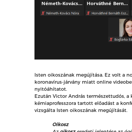
Isten oikoszának megújítása. Ez volt a 
koronavírus-járvány miatt online videobe
nyitóáhítatot.
Ezután Victor András természettudós, a
kémiaprofesszora tartott előadást a konf
vizsgálta Isten oikoszának megújítását.
Oikosz
Az
oikosz
eredeti jelentése az ógö