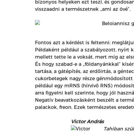
bizonyos helyeken ezt teszi, és gondosan
visszaadni a természetnek „ami az övé”.
Fontos azt a kérdést is feltenni: meglát
Példaként például a szabályozott, nyírt k
mellett tette le a voksát, mert míg az el
És hogy szabad-e a „földanyánkkal” kísér
tartása, a gátépítés, az erdőirtás, a gén
cukorbetegek nagy része génmódosított ba
például egy mRNS (hírvivő RNS) módosítá
arra figyelni kell szerinte, hogy jól haszná
Negatív beavatkozásként beszélt a termés
palackok, freon. Ezek természetes eredet
Victor András
Tahiban szül