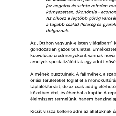
(az angolba és szinte minden mai n
környezettan, ökonómia – econo
Az oikosz a legtöbb görög városáll
a tágabb család (feleség és gyere
dolgoznak.
Az „Otthon vagyunk-e Isten világában?” 
gondozatlan gazos területtel. Emlékezte
koevolúció eredményeként vannak növénye
amelyek specializálódtak egy adott növé
A méhek pusztulnak. A faliméhek, a szab
óriási területeket foglal el a monokultúr
táplálékforrást, de az csak addig elérhet
közelben étel, és éhenhal a kaptár. A r
élelmiszert termelünk, hanem benzinala
Kicsit vissza kellene adni az állatoknak