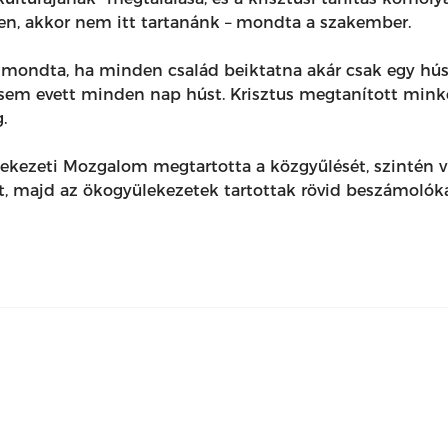
vben, akkor nem itt tartanánk – mondta a szakember.
t mondta, ha minden család beiktatna akár csak egy h
 sem evett minden nap húst. Krisztus megtanított minke
.
ekezeti Mozgalom megtartotta a közgyűlését, szintén v
, majd az ökogyülekezetek tartottak rövid beszámolóka