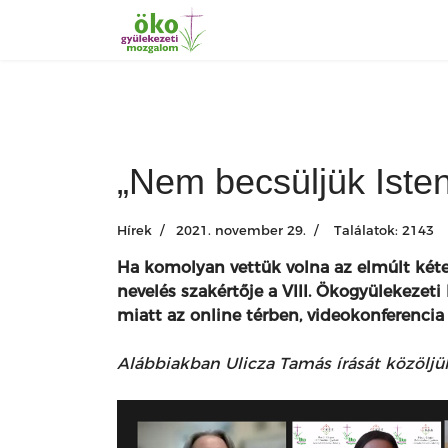
„Nem becsüljük Isten
Hírek
2021. november 29.
Találatok: 2143
Ha komolyan vettük volna az elmúlt kétez
nevelés szakértője a VIII. Ökogyülekezet
miatt az online térben, videokonferencia 
Alábbiakban Ulicza Tamás írását közöljü