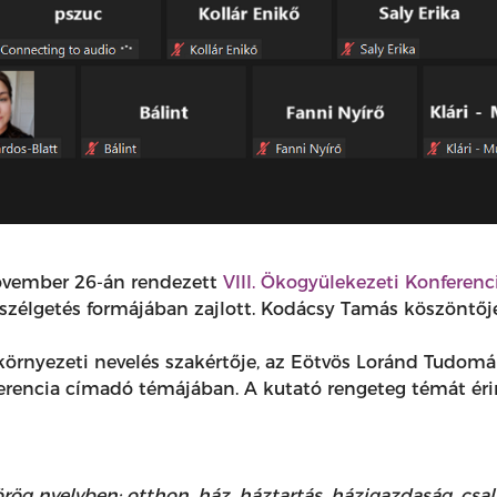
november 26-án rendezett
VIII. Ökogyülekezeti Konferenc
szélgetés formájában zajlott. Kodácsy Tamás köszöntője
 környezeti nevelés szakértője, az Eötvös Loránd Tudo
erencia címadó témájában. A kutató rengeteg témát érin
rög nyelvben: otthon, ház, háztartás, házigazdaság, csal