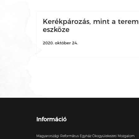
Kerékpározás, mint a tere
eszköze
2020. október 24.
Információ
Magyarországi Református Egyház Ökogyülekezeti Mozgalom