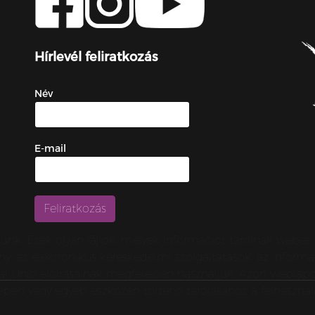
Hírlevél feliratkozás
Név
E-mail
zunk. Ezek olyan fájlok, melyek információt tárolnak webe
örvény, az elektronikus kereskedelmi szolgáltatások, az inf
urópai Unió előírásainak megfelelően használjuk. Azon webl
épén vagy egyéb eszközén történő tárolásához a felhasználó