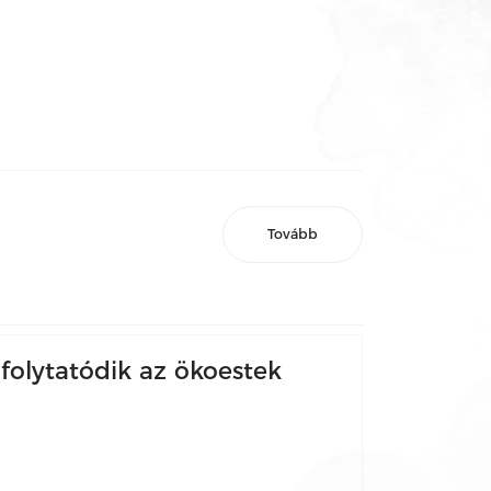
Tovább
olytatódik az ökoestek