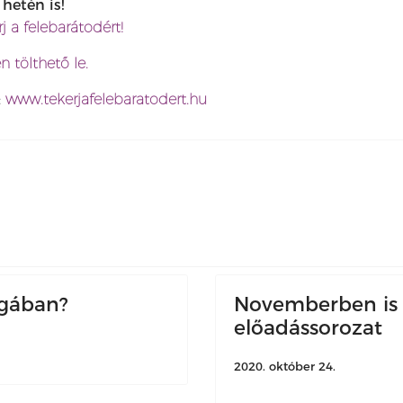
 hetén is!
j a felebarátodért!
n tölthető le.
:
www.tekerjafelebaratodert.hu
ágában?
Novemberben is f
előadássorozat
2020. október 24.