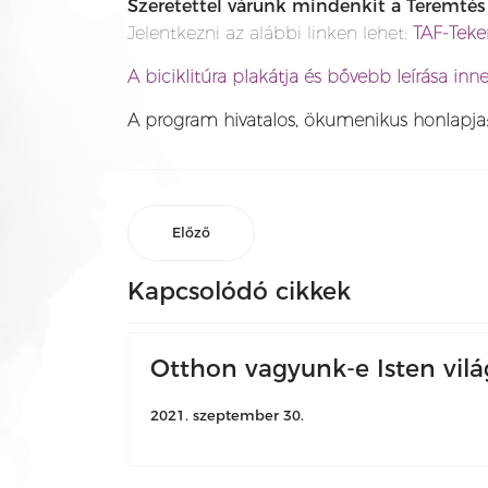
Szeretettel várunk mindenkit a Teremtés
Jelentkezni az alábbi linken lehet:
TAF-Teker
A biciklitúra plakátja és bővebb leírása inne
A program hivatalos, ökumenikus honlapja
Előző
Kapcsolódó cikkek
Otthon vagyunk-e Isten vil
2021. szeptember 30.