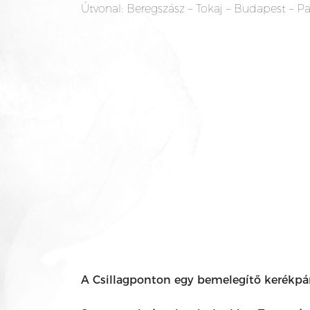
Útvonal: Beregszász – Tokaj – Budapest – 
A Csillagponton egy bemelegítő kerékpáro