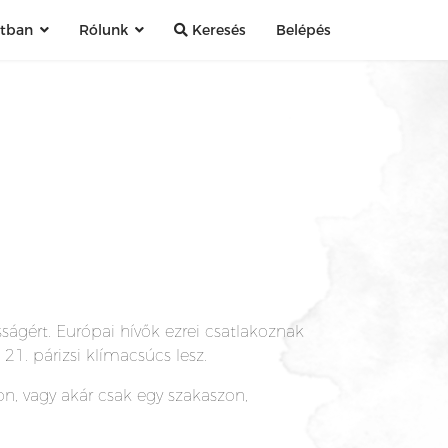
atban
Rólunk
Keresés
Belépés
ságért. Európai hívők ezrei csatlakoznak
1. párizsi klímacsúcs lesz.
on, vagy akár csak egy szakaszon,