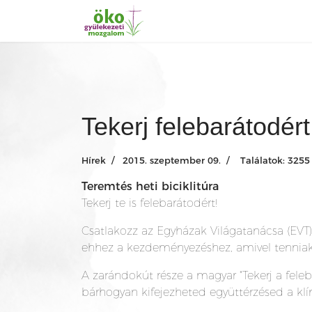
Tekerj felebarátodért
Hírek
2015. szeptember 09.
Találatok: 3255
Teremtés heti biciklitúra
Tekerj te is felebarátodért!
Csatlakozz az Egyházak Világatanácsa (EVT) 
ehhez a kezdeményezéshez, amivel tenniakar
A zarándokút része a magyar "Tekerj a feleb
bárhogyan kifejezheted együttérzésed a klí