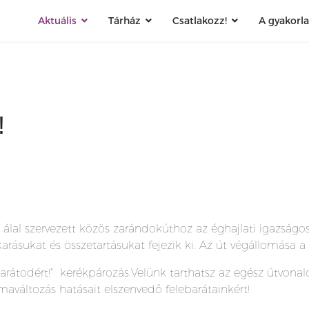
Aktuális
Tárház
Csatlakozz!
A gyakorl
!
álal szervezett közös zarándokúthoz az éghajlati igazságos
ásukat és összetartásukat fejezik ki. Az út végállomása a 2
arátodért!" kerékpározás.Velünk tarthatsz az egész útvonal
maváltozás hatásait elszenvedő felebarátainkért!