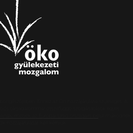
s böngészőjében. Ehhez az Ön hozzájárulása szükséges. A
ormációs társadalommal összefüggő szolgáltatások egyes
apoknak, melyek az Európai Unió országain belül működnek,
k hozzájárulását kell kérniük.