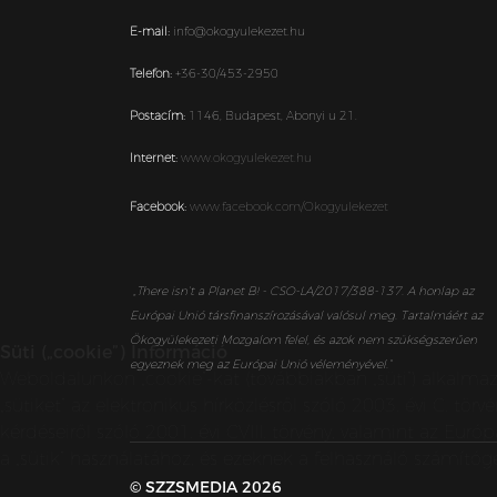
E-mail:
info@okogyulekezet.hu
Telefon:
+36-30/453-2950
Postacím:
1146,
Budapest,
Abonyi u 21.
Internet:
www.okogyulekezet.hu
Facebook:
www.facebook.com/Okogyulekezet
„
There isn’t a Planet B! - CSO-LA/2017/388-137. A honlap az
Európai Unió társfinanszírozásával valósul meg. Tartalmáért az
Ökogyülekezeti Mozgalom felel, és azok nem szükségszerűen
Süti („cookie”) Információ
egyeznek meg az Európai Unió véleményével.”
Weboldalunkon „cookie”-kat (továbbiakban „süti”) alkalma
„sütiket” az elektronikus hírközlésről szóló 2003. évi C. t
kérdéseiről szóló 2001. évi CVIII. törvény, valamint az E
a „sütik” használatához, és ezeknek a felhasználó számítóg
© SZZSMEDIA 2026