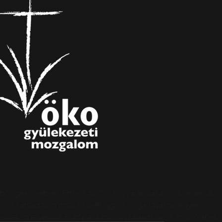
s böngészőjében. Ehhez az Ön hozzájárulása szükséges. A
ormációs társadalommal összefüggő szolgáltatások egyes
apoknak, melyek az Európai Unió országain belül működnek,