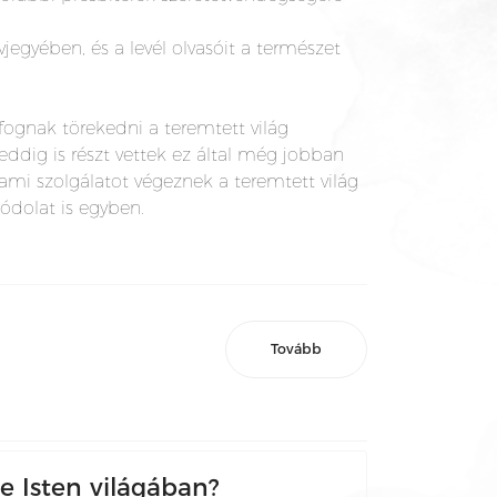
jegyében, és a levél olvasóit a természet
ognak törekedni a teremtett világ
ddig is részt vettek ez által még jobban
mi szolgálatot végeznek a teremtett világ
ódolat is egyben.
Tovább
 Isten világában?