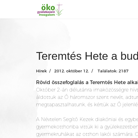
Teremtés Hete a bud
Hírek
2012. október 12.
Találatok: 2187
Rövid összefoglalás a Teremtés Hete alk
Október 2-án délutánra imaközösségre hívtuk
áldottuk az Ő háromszor szent nevét, adtunk
megtapasztalhatunk, és kértük az Ő jelenlé
A Névtelen Segítő Kezek diakóniai és egyb
gyermekotthonba vittük ki a gyülekezetben
gyermekruhákat az otthon lakói számára. G