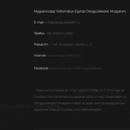
Magyarországi Református Egyház Ökogyülekezeti Mozgalom
E-mail:
info@okogyulekezet.hu
Telefon:
+36-30/453-2950
Postacím:
1146,
Budapest,
Abonyi u 21.
Internet:
www.okogyulekezet.hu
Facebook:
www.facebook.com/Okogyulekezet
„
There isn’t a Planet B! - CSO-LA/2017/388-137. A honlap az
Európai Unió társfinanszírozásával valósul meg. Tartalmáért az
Ökogyülekezeti Mozgalom felel, és azok nem szükségszerűen
Süti („cookie”) Információ
egyeznek meg az Európai Unió véleményével.”
Weboldalunkon „cookie”-kat (továbbiakban „süti”) alkalma
„sütiket” az elektronikus hírközlésről szóló 2003. évi C. t
kérdéseiről szóló 2001. évi CVIII. törvény, valamint az E