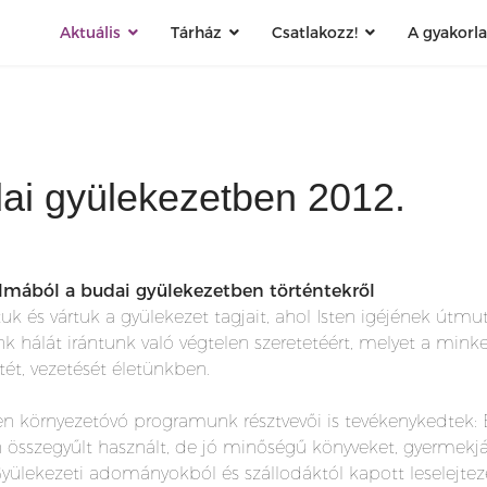
Aktuális
Tárház
Csatlakozz!
A gyakorl
ai gyülekezetben 2012.
almából a budai gyülekezetben történtekről
 és vártuk a gyülekezet tagjait, ahol Isten igéjének útmut
 hálát irántunk való végtelen szeretetéért, melyet a minket
tét, vezetését életünkben.
en környezetóvó programunk résztvevői is tevékenykedtek:
 összegyűlt használt, de jó minőségű könyveket, gyermekjá
yülekezeti adományokból és szállodáktól kapott leselejte