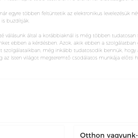
r egyre többen feltüntetik az elektronikus levelezésük név
 is buzdítják.
 válásunk által a korábbiaknál is még többen tudatosan f
nket ebben a kérdésben. Azok, akik ebben a szolgálatban e
 szolgálataikban, még inkább tudatosodik bennük, hogy a
g az Isten világot megteremtő csodálatos munkája előtti h
Otthon vagyunk-e