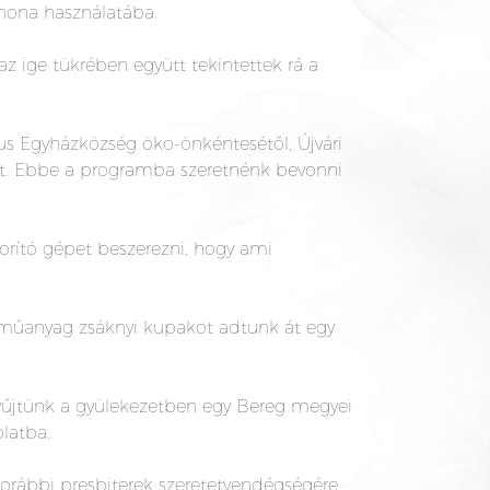
hona használatába.
z ige tükrében együtt tekintettek rá a
tus Egyházközség öko-önkéntesétől, Újvári
et. Ebbe a programba szeretnénk bevonni
orító gépet beszerezni, hogy ami
műanyag zsáknyi kupakot adtunk át egy
 gyűjtünk a gyülekezetben egy Bereg megyei
olatba.
korábbi presbiterek szeretetvendégségére