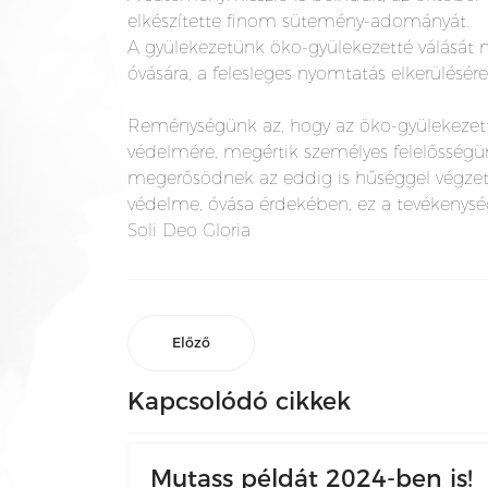
elkészítette finom sütemény-adományát.
A gyülekezetünk öko-gyülekezetté válását má
óvására, a felesleges nyomtatás elkerülésére
Reménységünk az, hogy az öko-gyülekezetté
védelmére, megértik személyes felelősségü
megerősödnek az eddig is hűséggel végzett
védelme, óvása érdekében, ez a tevékenysé
Soli Deo Gloria
Előző
Kapcsolódó cikkek
Mutass példát 2024-ben is!