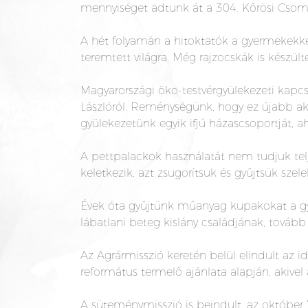
mennyiséget adtunk át a 304. Kőrösi Csom
A hét folyamán a hitoktatók a gyermekekkel
teremtett világra. Még rajzocskák is készülte
Magyarországi öko-testvérgyülekezeti kapcs
Lászlóról. Reménységünk, hogy ez újabb a
gyülekezetünk egyik ifjú házascsoportját, 
A pettpalackok használatát nem tudjuk telj
keletkezik, azt zsugorítsuk és gyűjtsük sze
Évek óta gyűjtünk műanyag kupakokat a g
lábatlani beteg kislány családjának, tovább 
Az Agrármisszió keretén belül elindult az 
református termelő ajánlata alapján, akivel 
A süteménymisszió is beindult, az október 