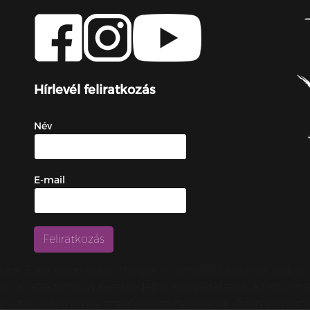
Hírlevél feliratkozás
Név
E-mail
zunk. Ezek olyan fájlok, melyek információt tárolnak webe
örvény, az elektronikus kereskedelmi szolgáltatások, az inf
urópai Unió előírásainak megfelelően használjuk. Azon webl