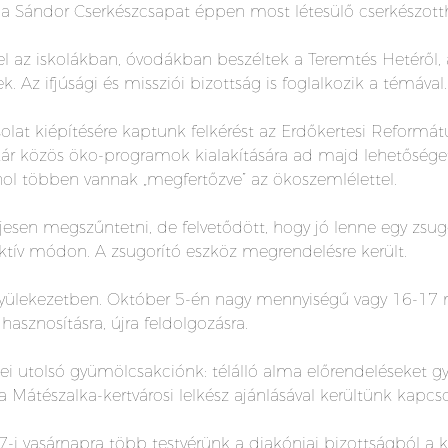
a Sándor Cserkészcsapat éppen most létesülő cserkészott
 az iskolákban, óvodákban beszéltek a Teremtés Hetéről, a
k. Az ifjúsági és missziói bizottság is foglalkozik a témával.
olat kiépítésére kaptunk felkérést az Erdőkertesi Reformá
kár közös öko-programok kialakítására ad majd lehetőség
ahol többen vannak „megfertőzve” az ökoszemlélettel.
esen megszűntetni, de felvetődött, hogy jó lenne egy zsug
lektív módon. A zsugorító eszköz megrendelésre került.
yülekezetben. Október 5-én nagy mennyiségű vagy 16-17 
hasznosításra, újra feldolgozásra.
idei utolsó gyümölcsakciónk: télálló alma előrendeléseket
a Mátészalka-kertvárosi lelkész ajánlásával kerültünk kapcs
7-i vasárnapra több testvérünk a diakóniai bizottságból a 