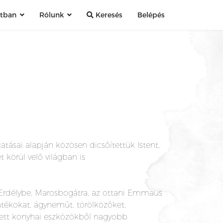
atban
Rólunk
Keresés
Belépés
atásai alapján közösen dicsőítettük Istent,
 körül velő világban is
 Erdélybe, Marosbogátra, az ottani Emmaus
tékokat, ágyneműt, törölközőket,
zett konyhai eszközökből nagyobb