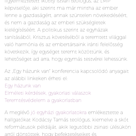
figyelmeztetett Ikotity István teológus, az LMP
képviselője, aki szerint ma már mintha az ember
lenne a gazdaságért, annak szüntelen növekedéséért,
és nem a gazdaság az emberi szükségletek
kielégítéséért. A politikus szerint az egyházak
tanításából, Krisztus követéséből a teremtett világgal
való harmónia és az embertársaink iránti felelősség
következik, így egységet teremt közöttünk, és
lehetőséget ad arra, hogy egymás testvérei lehessünk.
Az „Egy házunk van" konferencia kapcsolódó anyagait
az alábbi linkeken érheti el:
Egy házunk van
Elméleti kérdések, gyakorlati válaszok
Teremtésvédelem a gyakorlatban
A meglévő
jó egyházi gyakorlatokra
emlékeztette a
hallgatókat Kodácsy Tamás teológus, kiemelve a skót
reformátusok példáját, akik legutóbbi zsinati ülésükön
arról döntöttek, hogy befektetéseiket és