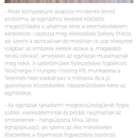
– Mivel környezetünk állapota mindenkit érintő
probléma, az egyházhoz kevésbé kötődők
megszólítására is alkalmas lehet a teremtésvédelem
kérdésköre – osztotta meg vélekedését Székely Miklós,
aki szerint a spirituálisan és morálisan is utat tévesztett
világban az emberek keresik azokat a „magasabb
rendű célokat", amelyeket az egyházak mutathatnak
meg nekik. A szélerőművek fejlesztésével foglalkozó
NovEnergia II Hungary Holding Kft. munkatársa a
Teremtés hete kiadványait is méltatta, és a jó
gyakorlatok közzétételére, népszerűsítésére kérte az
egyházakat.
– Az egyházak társadalmi megbecsültségüknél fogva
tudást, viselkedésmintát és példát nyújthatnak az
embereknek – hangsúlyozta Mika János
éghajlatkutató, aki szerint az élet mértéktelen
élvezetésre, a folyamatos fogyasztásra ösztönző