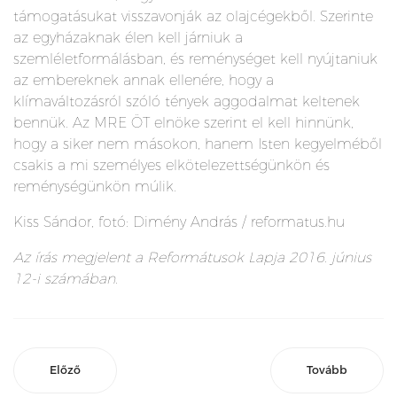
támogatásukat visszavonják az olajcégekből. Szerinte
az egyházaknak élen kell járniuk a
szemléletformálásban, és reménységet kell nyújtaniuk
az embereknek annak ellenére, hogy a
klímaváltozásról szóló tények aggodalmat keltenek
bennük. Az MRE ÖT elnöke szerint el kell hinnünk,
hogy a siker nem másokon, hanem Isten kegyelméből
csakis a mi személyes elkötelezettségünkön és
reménységünkön múlik.
Kiss Sándor, fotó: Dimény András / reformatus.hu
Az írás megjelent a Reformátusok Lapja 2016. június
12-i számában.
Előző
Tovább