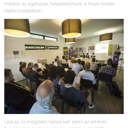
médiát az egyházak helyettesíthetik a hívek hiteles
tájékoztatásában.
Újra az őt megillető helyre kell tenni az embert,