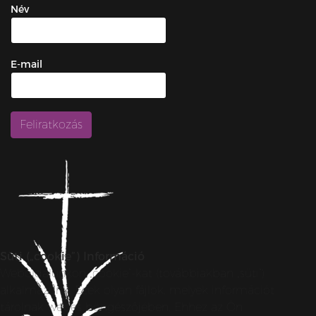
Név
E-mail
Süti („cookie”) Információ
Weboldalunkon „cookie”-kat (továbbiakban „süti”)
alkalmazunk. Ezek olyan fájlok, melyek információt
tárolnak webes böngészőjében. Ehhez az Ön