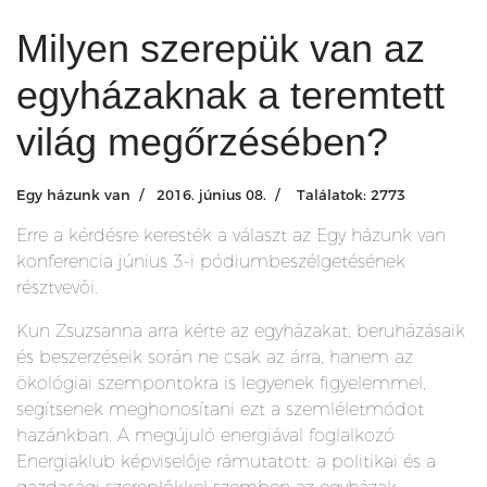
Milyen szerepük van az
egyházaknak a teremtett
világ megőrzésében?
Egy házunk van
2016. június 08.
Találatok: 2773
Erre a kérdésre keresték a választ az Egy házunk van
konferencia június 3-i pódiumbeszélgetésének
résztvevői.
Kun Zsuzsanna arra kérte az egyházakat, beruházásaik
és beszerzéseik során ne csak az árra, hanem az
ökológiai szempontokra is legyenek figyelemmel,
segítsenek meghonosítani ezt a szemléletmódot
hazánkban. A megújuló energiával foglalkozó
Energiaklub képviselője rámutatott: a politikai és a