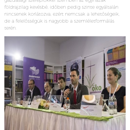
gazdasági szereplőkkel szemben az egyházak
földrajzilag kevésbé, időben pedig szinte egyáltalán
nincsenek korlátozva, ezért nemcsak a lehetőségeik,
de a felelősségük is nagyobb a szemléletformálás
terén.