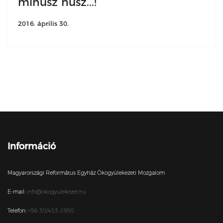
mínusz húsz...!
2016. április 30.
Információ
Magyarországi Református Egyház Ökogyülekezeti Mozgalom
E-mail:
info@okogyulekezet.hu
Telefon:
+36-30/453-2950