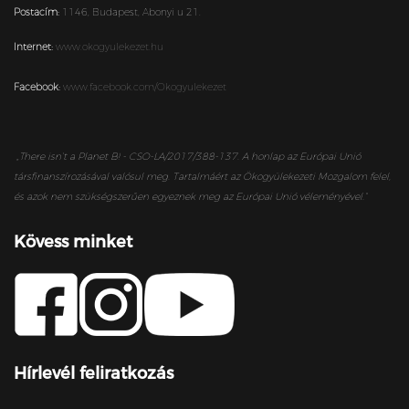
Postacím:
1146,
Budapest,
Abonyi u 21.
Internet:
www.okogyulekezet.hu
Facebook:
www.facebook.com/Okogyulekezet
„
There isn’t a Planet B! - CSO-LA/2017/388-137. A honlap az Európai Unió
társfinanszírozásával valósul meg. Tartalmáért az Ökogyülekezeti Mozgalom felel,
és azok nem szükségszerűen egyeznek meg az Európai Unió véleményével.”
Kövess minket
Hírlevél feliratkozás