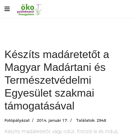
Készíts madáretetőt a
Magyar Madártani és
Természetvédelmi
Egyesület szakmai
támogatásával
Fotópályázat
2014. január 17.
Találatok: 2948
Készíts madáretetőt vagy odút, fotózd le és indulj