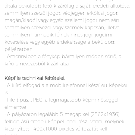
általa beküldött fotó kizárólag a saját, eredeti alkotása,
semmilyen szerzői jogot, védjegyet, erkölcsi jogot,
magán/kiadói vagy egyéb szellemi jogot nem sért
semmilyen szervezet vagy személy kapcsán, illetve
semmilyen harmadik félnek nincs jogi, jogcími
követelése vagy egyéb érdekeltsége a beküldött
pályázatban.
• Amennyiben a fénykép bármilyen módon sértő, a
kiíró a nevezésből kizárhatja.
Képfile technikai feltételei:
• A kiíró elfogadja a mobiltelefonnal készített képeket
is.
• File-típus: JPEG, a legmagasabb képminőséggel
elmentve
• A pályázaton legalább 5 megapixel (2562x1936)
felbontású eredeti képpel lehet részt venni, melynek
kicsinyített 1400x1000 pixeles változatát kell