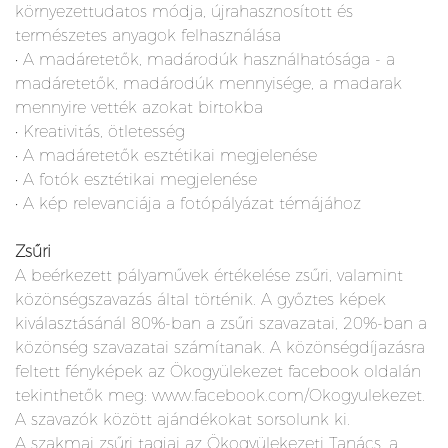
környezettudatos módja, újrahasznosított és
természetes anyagok felhasználása
• A madáretetők, madárodúk használhatósága - a
madáretetők, madárodúk mennyisége, a madarak
mennyire vették azokat birtokba
• Kreativitás, ötletesség
• A madáretetők esztétikai megjelenése
• A fotók esztétikai megjelenése
• A kép relevanciája a fotópályázat témájához
Zsűri
A beérkezett pályaművek értékelése zsűri, valamint
közönségszavazás által történik. A győztes képek
kiválasztásánál 80%-ban a zsűri szavazatai, 20%-ban a
közönség szavazatai számítanak. A közönségdíjazásra
feltett fényképek az Ökogyülekezet facebook oldalán
tekinthetők meg: www.facebook.com/Okogyulekezet.
A szavazók között ajándékokat sorsolunk ki.
A szakmai zsűri tagjai az Ökogyülekezeti Tanács, a