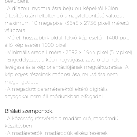
beküldeni.
• A díjazott, nyomtatásra bejutott képekről külön
értesítés után feltöltendő a nagyfelbontású változat
maximum 10 megapixel (3648 x 2736 pixel) méretű
változata.
• Méret: hosszabbik oldal, fekvő kép esetén 1400 pixel,
álló kép esetén 1000 pixel
• Minimális eredeti méret: 2592 x 1944 pixel (5 Mpixel)
• Engedélyezett a kép megvágása, zavaró elemek
levágása és a kép orientációjának megváltoztatása. A
kép egyes részeinek módosítása, retusálása nem
megengedett.
• A megadott paraméterektől eltérő digitális
anyagokat nem áll módunkban elfogadni.
Bírálati szempontok
:
• A közösség részvétele a madáretető, madárodú
készítésben
• A madáretetők, madárodúk elkészítésének