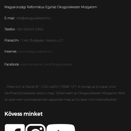
Magyarországi Református Egyház Ökogyülekezeti Mozgalom
E-mail:
info@okogyulekezet.hu
Telefon:
+36-30/453-2950
Postacím:
1146,
Budapest,
Abonyi u 21.
Internet:
www.okogyulekezet.hu
Facebook:
www.facebook.com/Okogyulekezet
„
There isn’t a Planet B! - CSO-LA/2017/388-137. A honlap az Európai Unió
társfinanszírozásával valósul meg. Tartalmáért az Ökogyülekezeti Mozgalom felel,
és azok nem szükségszerűen egyeznek meg az Európai Unió véleményével.”
Kövess minket