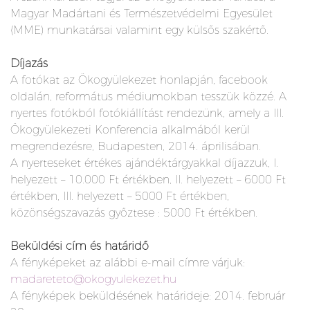
Magyar Madártani és Természetvédelmi Egyesület
(MME) munkatársai valamint egy külsős szakértő.
Díjazás
A fotókat az Ökogyülekezet honlapján, facebook
oldalán, református médiumokban tesszük közzé. A
nyertes fotókból fotókiállítást rendezünk, amely a III.
Ökogyülekezeti Konferencia alkalmából kerül
megrendezésre, Budapesten, 2014. áprilisában.
A nyerteseket értékes ajándéktárgyakkal díjazzuk, I.
helyezett – 10.000 Ft értékben, II. helyezett – 6000 Ft
értékben, III. helyezett – 5000 Ft értékben,
közönségszavazás győztese : 5000 Ft értékben.
Beküldési cím és határidő
A fényképeket az alábbi e-mail címre várjuk:
madareteto@okogyulekezet.hu
A fényképek beküldésének határideje: 2014. február