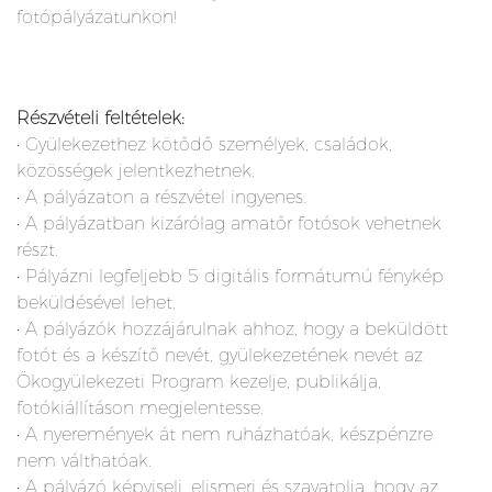
fotópályázatunkon!
Részvételi feltételek:
• Gyülekezethez kötődő személyek, családok,
közösségek jelentkezhetnek.
• A pályázaton a részvétel ingyenes.
• A pályázatban kizárólag amatőr fotósok vehetnek
részt.
• Pályázni legfeljebb 5 digitális formátumú fénykép
beküldésével lehet.
• A pályázók hozzájárulnak ahhoz, hogy a beküldött
fotót és a készítő nevét, gyülekezetének nevét az
Ökogyülekezeti Program kezelje, publikálja,
fotókiállításon megjelentesse.
• A nyeremények át nem ruházhatóak, készpénzre
nem válthatóak.
• A pályázó képviseli, elismeri és szavatolja, hogy az