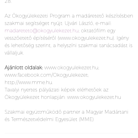
28.
Az Ökogyülekezeti Program a madáretető készítésben
szakmai segítséget nyújt: Ujvári László, e-mail:
madareteto@okogyulekezet.hu
; oktatófilm egy
vesszőetető építéséről (www.okogyulekezet.hu). Igény
és lehetőség szerint, a helyszíni szakmai tanácsadást is
vállaljuk.
Ajánlott oldalak:
www.okogyulekezet.hu;
www.facebook.com/Okogyulekezet;
http://www.mme.hu.
Tavalyi nyertes pályázati képek elérhetőek az
Ökogyülekezet honlapján: www.okogyulekezet.hu
Szakmai együttműködő partner a Magyar Madártani
és Természetvédelmi Egyesület (MME)