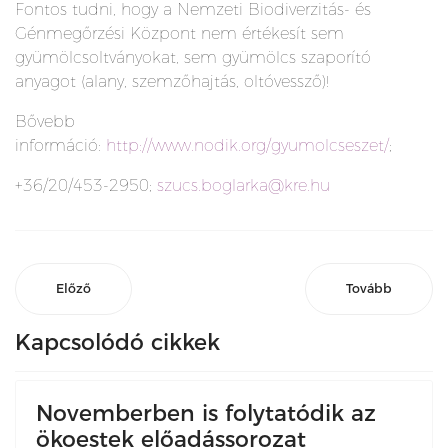
Fontos tudni, hogy a Nemzeti Biodiverzitás- és
Génmegőrzési Központ nem értékesít sem
gyümölcsoltványokat, sem gyümölcs szaporító
anyagot (alany, szemzőhajtás, oltóvessző)!
Bővebb
információ:
http://www.nodik.org/gyumolcseszet/
;
+36/20/453-2950;
szucs.boglarka@kre.hu
Előző
Tovább
Kapcsolódó cikkek
Novemberben is folytatódik az
ökoestek előadássorozat