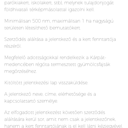
parókiakert, iskolakert, stb), melynek tulajdonjogát
földhivatali térképmásolattal igazolni kell.
Minimálisan 500 nm, maximálisan 1 ha nagyságú
területen létesíthető bemutatókert.
Szerződés aláírása a jelentkező és a kert fenntartója
részéről.
Megfelelő adottságokkal rendelkezik a Kárpát-
medencében régóta termesztett gyümölcsfajták
megőrzéséhez.
Kitöltött jelentkezési lap visszaküldése.
A jelentkező neve, címe, elérhetősége és a
kapcsolattartó személye.
Az elfogadott jelentkezést követően szerződés
aláírására kerül sor, amit nem csak a jelentkezőnek,
hanem a kert fenntartójának is el kell látni kézjegyével.