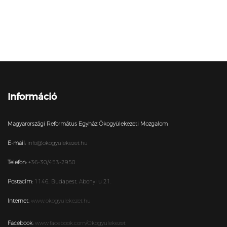
Információ
Magyarországi Református Egyház Ökogyülekezeti Mozgalom
E-mail:
info@okogyulekezet.hu
Telefon:
+36-30/453-2950
Postacím:
1146,
Budapest,
Abonyi u 21.
Internet:
www.okogyulekezet.hu
Facebook:
www.facebook.com/Okogyulekezet