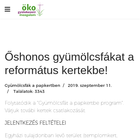
Őshonos gyümölcsfákat a
református kertekbe!
Gyümölcsfák a papkertben
2019. szeptember 11.
Találatok: 3343
Folytatódik a "Gyümölcsfát a papkertbe program".
Várjuk továbi kertek csatlakozását.
JELENTKEZÉS FELTÉTELEI
Egyházi tulajdonban levő terület (templomkert,