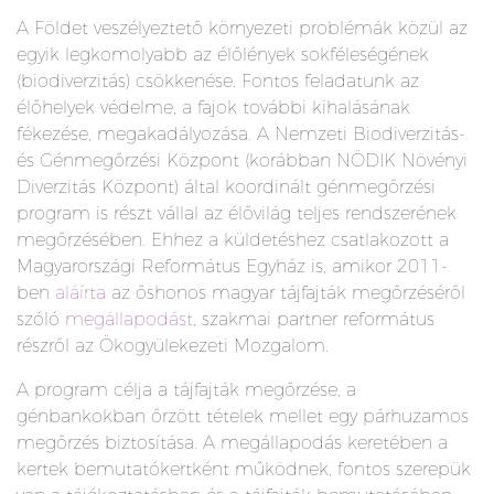
A Földet veszélyeztető környezeti problémák közül az
egyik legkomolyabb az élőlények sokféleségének
(biodiverzitás) csökkenése. Fontos feladatunk az
élőhelyek védelme, a fajok további kihalásának
fékezése, megakadályozása. A Nemzeti Biodiverzitás-
és Génmegőrzési Központ (korábban NÖDIK Növényi
Diverzitás Központ) által koordinált génmegőrzési
program is részt vállal az élővilág teljes rendszerének
megőrzésében. Ehhez a küldetéshez csatlakozott a
Magyarországi Református Egyház is, amikor 2011-
ben
aláírta
az őshonos magyar tájfajták megőrzéséről
szóló
megállapodást
, szakmai partner református
részről az Ökogyülekezeti Mozgalom.
A program célja a tájfajták megőrzése, a
génbankokban őrzött tételek mellet egy párhuzamos
megőrzés biztosítása. A megállapodás keretében a
kertek bemutatókertként működnek, fontos szerepük