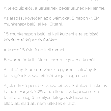
A telepítés előtt a területnek bekerítettnek kell lennie.
Az átadást követően az oltványokat 5 napon (NEM
munkanap) belül el kell ültetni.
15 munkanapon belül el kell küldeni a telepítésről
készített térképet és fotókat.
A kertet 15 évig fenn kell tartani.
Beszámolót kell küldeni évente egyszer a kertről,
Az oltványok át nem vétele, a gyümölcsoltványok
költségének visszatérítését vonja maga után.
A jelentkező pénzbeli visszatérítésre kötelezett akkor is
ha az oltványok 70%-a az ellenőrzés kapcsán nem
található meg (bármilyen kifogással: kiszáradt,
ellopták, eladták, nem ültették el, stb),