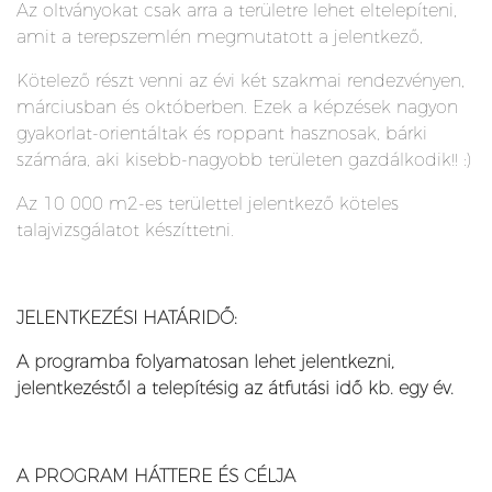
Az oltványokat csak arra a területre lehet eltelepíteni,
amit a terepszemlén megmutatott a jelentkező,
Kötelező részt venni az évi két szakmai rendezvényen,
márciusban és októberben. Ezek a képzések nagyon
gyakorlat-orientáltak és roppant hasznosak, bárki
számára, aki kisebb-nagyobb területen gazdálkodik!! :)
Az 10 000 m2-es területtel jelentkező köteles
talajvizsgálatot készíttetni.
JELENTKEZÉSI HATÁRIDŐ:
A programba folyamatosan lehet jelentkezni,
jelentkezéstől a telepítésig az átfutási idő kb. egy év.
A PROGRAM HÁTTERE ÉS CÉLJA