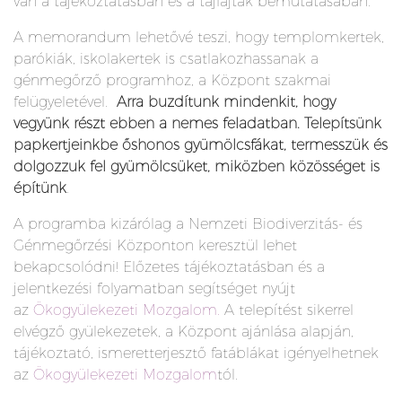
van a tájékoztatásban és a tájfajták bemutatásában.
A memorandum lehetővé teszi, hogy templomkertek,
parókiák, iskolakertek is csatlakozhassanak a
génmegőrző programhoz, a Központ szakmai
felügyeletével.
Arra buzdítunk mindenkit, hogy
vegyünk részt ebben a nemes feladatban. Telepítsünk
papkertjeinkbe őshonos gyümölcsfákat, termesszük és
dolgozzuk fel gyümölcsüket, miközben közösséget is
építünk
.
A programba kizárólag a Nemzeti Biodiverzitás- és
Génmegőrzési Központon keresztül lehet
bekapcsolódni! Előzetes tájékoztatásban és a
jelentkezési folyamatban segítséget nyújt
az
Ökogyülekezeti Mozgalom.
A telepítést sikerrel
elvégző gyülekezetek, a Központ ajánlása alapján,
tájékoztató, ismeretterjesztő fatáblákat igényelhetnek
az
Ökogyülekezeti Mozgalom
tól.