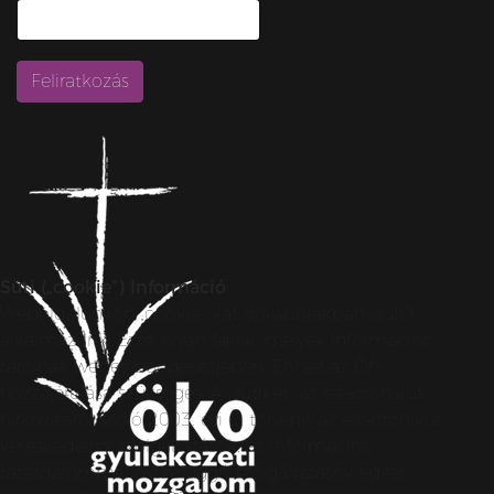
Süti („cookie”) Információ
Weboldalunkon „cookie”-kat (továbbiakban „süti”)
alkalmazunk. Ezek olyan fájlok, melyek információt
tárolnak webes böngészőjében. Ehhez az Ön
hozzájárulása szükséges. A „sütiket” az elektronikus
hírközlésről szóló 2003. évi C. törvény, az elektronikus
kereskedelmi szolgáltatások, az információs
társadalommal összefüggő szolgáltatások egyes