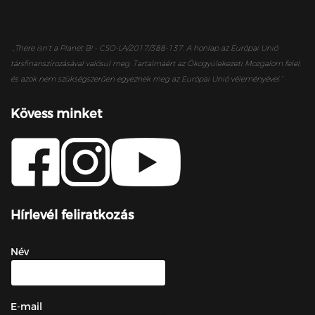
„
There isn’t a Planet B! - CSO-LA/2017/388-137. A honlap az Európai Unió
társfinanszírozásával valósul meg. Tartalmáért az Ökogyülekezeti Mozgalom felel,
és azok nem szükségszerűen egyeznek meg az Európai Unió véleményével.”
Kövess minket
Hírlevél feliratkozás
Név
E-mail