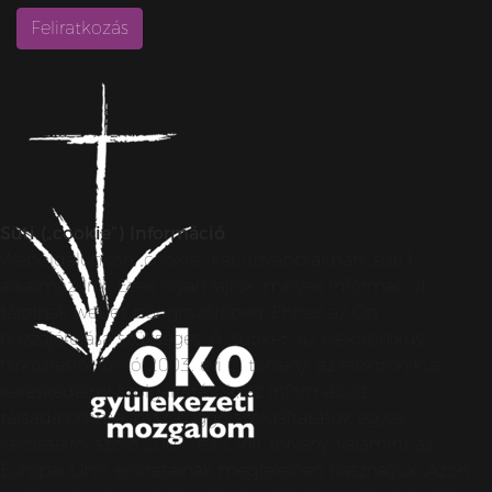
Süti („cookie”) Információ
Weboldalunkon „cookie”-kat (továbbiakban „süti”)
alkalmazunk. Ezek olyan fájlok, melyek információt
tárolnak webes böngészőjében. Ehhez az Ön
hozzájárulása szükséges. A „sütiket” az elektronikus
hírközlésről szóló 2003. évi C. törvény, az elektronikus
kereskedelmi szolgáltatások, az információs
társadalommal összefüggő szolgáltatások egyes
kérdéseiről szóló 2001. évi CVIII. törvény, valamint az
Európai Unió előírásainak megfelelően használjuk. Azon