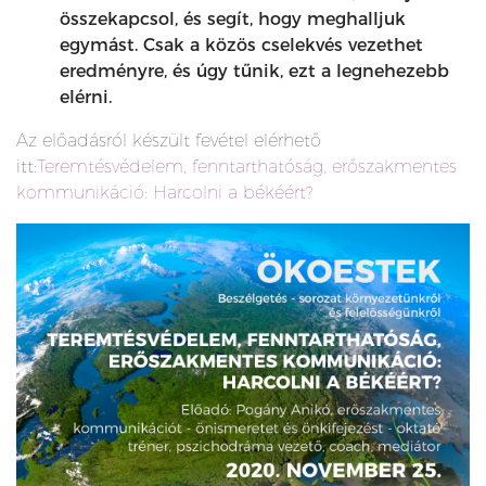
összekapcsol, és segít, hogy meghalljuk
egymást. Csak a közös cselekvés vezethet
eredményre, és úgy tűnik, ezt a legnehezebb
elérni.
Az előadásról készült fevétel elérhető
itt:
Teremtésvédelem, fenntarthatóság, erőszakmentes
kommunikáció: Harcolni a békéért?