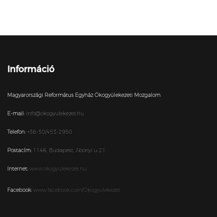
Információ
Magyarországi Református Egyház Ökogyülekezeti Mozgalom
E-mail:
info@okogyulekezet.hu
Telefon:
+36-30/453-2950
Postacím:
1146,
Budapest,
Abonyi u 21.
Internet:
www.okogyulekezet.hu
Facebook:
www.facebook.com/Okogyulekezet