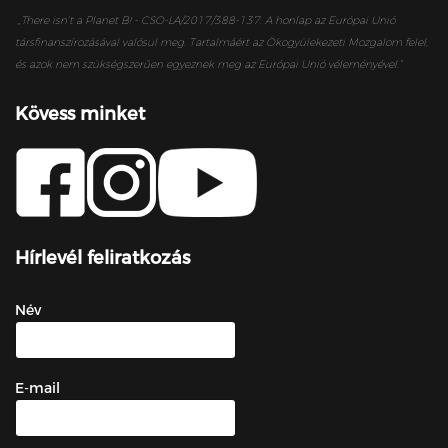
„
There isn’t a Planet B! - CSO-LA/2017/388-137. A honlap az Európai Unió
társfinanszírozásával valósul meg. Tartalmáért az Ökogyülekezeti Mozgalom felel,
és azok nem szükségszerűen egyeznek meg az Európai Unió véleményével.”
Kövess minket
Hírlevél feliratkozás
Név
E-mail