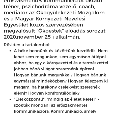
erőszakmentes kommunikációt oktató
tréner, pszichodráma vezető, coach,
mediátor az Ökogyülekezeti Mozgalom
és a Magyar Környezeti Nevelési
Egyesület közös szervezésében
megvalósult "Ökoestek" előadás-sorozat
2020.november 25-i alkalmán.
Röviden a tartalomból:
A béke bennünk és közöttünk kezdődik. Nem
lehet sem magunkon, sem egymáson átlépni
ahhoz, ha egy a környezettel és a természettel
jobban bánó világot szeretnénk építeni.
Hogyan bánunk magunkkal? Hogyan bánunk
egymással mindeközben? Hogyan fejezzem ki
magam, ha hatékony cselekvést szeretnék
elérni? Hogyan konfrontálódjak?
"Életközpontú", "mindig az életet keresi" -
szokták mondani az erőszakmentes
kommunikációra. Kommunikáció, amely