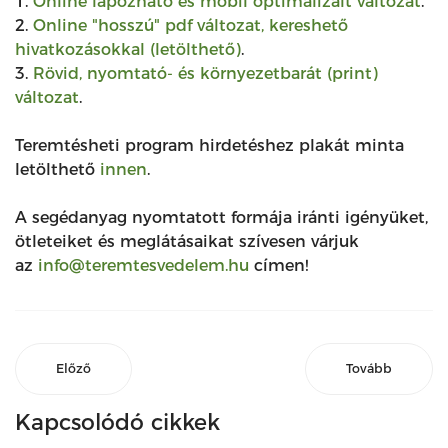
1.
Online lapozható és mobil optimalizált változat
.
2.
Online "hosszú" pdf változat, kereshető
hivatkozásokkal (letölthető)
.
3.
Rövid, nyomtató- és környezetbarát (print)
változat
.
Teremtésheti program hirdetéshez plakát minta
letölthető
innen
.
A segédanyag nyomtatott formája iránti igényüket,
ötleteiket és meglátásaikat szívesen várjuk
az
info@teremtesvedelem.hu
címen!
Előző
Tovább
Kapcsolódó cikkek