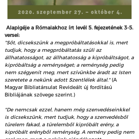
Alapigéje a Rómaiakhoz írt levél 5. fejezetének 3-5.
versei:
"Sőt, dicsekszünk a megpróbáltatásokkal is, mert
tudjuk, hogy a megpróbáltatás szüli az
állhatatosságot, az állhatatosság a kipróbáltságot, a
kipróbáltság a reménységet; a reménység pedig
nem szégyenít meg, mert szívünkbe áradt az Isten
szeretete a nekünk adott Szentlélek által."
(A
Magyar Bibliatársulat Revideált új fordítású
Bibliájának szövege szerint.)
"De nemcsak ezzel, hanem még szenvedéseinkkel
is dicsekszünk, mert tudjuk, hogy a szenvedésből
türelem fakad, a türelemből kipróbált erény, a
kipróbált erényből reménység. A remény pedig nem