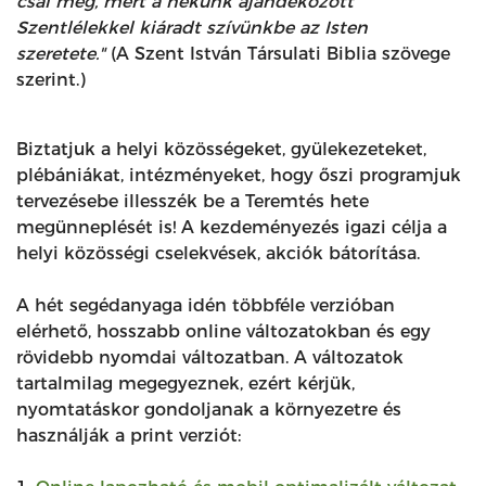
csal meg, mert a nekünk ajándékozott
Szentlélekkel kiáradt szívünkbe az Isten
szeretete."
(A Szent István Társulati Biblia szövege
szerint.)
Biztatjuk a helyi közösségeket, gyülekezeteket,
plébániákat, intézményeket, hogy őszi programjuk
tervezésebe illesszék be a Teremtés hete
megünneplését is! A kezdeményezés igazi célja a
helyi közösségi cselekvések, akciók bátorítása.
A hét segédanyaga idén többféle verzióban
elérhető, hosszabb online változatokban és egy
rövidebb nyomdai változatban. A változatok
tartalmilag megegyeznek, ezért kérjük,
nyomtatáskor gondoljanak a környezetre és
használják a print verziót: