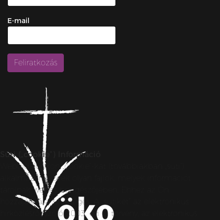
E-mail
Süti („cookie”) Információ
Weboldalunkon „cookie”-kat (továbbiakban „süti”)
alkalmazunk. Ezek olyan fájlok, melyek információt
tárolnak webes böngészőjében. Ehhez az Ön
hozzájárulása szükséges. A „sütiket” az elektronikus
hírközlésről szóló 2003. évi C. törvény, az elektronikus