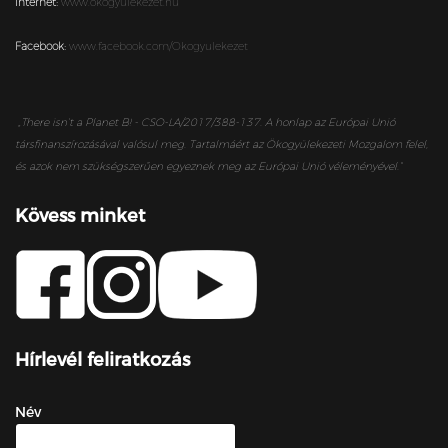
Internet:
www.okogyulekezet.hu
Facebook:
www.facebook.com/Okogyulekezet
„
There isn’t a Planet B! - CSO-LA/2017/388-137. A honlap az Európai Unió
társfinanszírozásával valósul meg. Tartalmáért az Ökogyülekezeti Mozgalom felel,
és azok nem szükségszerűen egyeznek meg az Európai Unió véleményével.”
Kövess minket
Hírlevél feliratkozás
Név