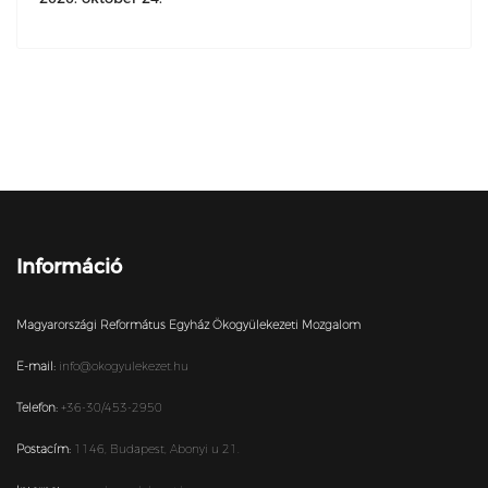
Információ
Magyarországi Református Egyház Ökogyülekezeti Mozgalom
E-mail:
info@okogyulekezet.hu
Telefon:
+36-30/453-2950
Postacím:
1146,
Budapest,
Abonyi u 21.