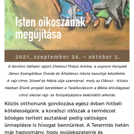
A borítón látható rajzot Chetoui-Tirászi Amina, a soproni Hunyadi
János Evangélikus Óvoda és Általános Iskola tanulója készítette.
A rajz címe: József és Mária útja szamárral, mely az Oikosz – Közös
Házban Élünk projekt keretében a Találkozásom a Biblia élővilágával
című iskolai rajz- és fotópályázatra beküldött alkotás.
Közös otthonunk gondozása egész évben hitbeli
kötelességünk, a koraőszi időszak a természet
bőséges terített asztalával pedig valóságos
ünneplésre is hívogat bennünket. A Teremtés hetén
már hagyomány, hogy gyülekezeteink és