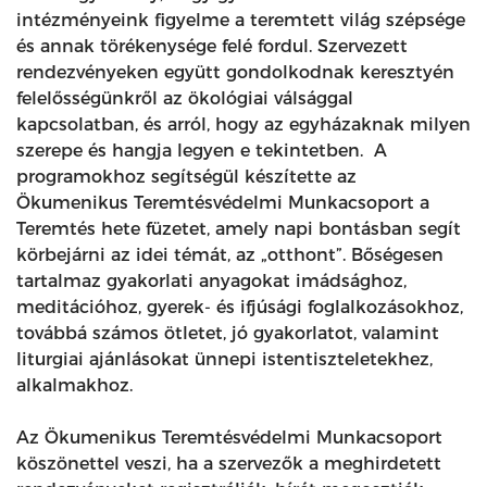
intézményeink figyelme a teremtett világ szépsége
és annak törékenysége felé fordul. Szervezett
rendezvényeken együtt gondolkodnak keresztyén
felelősségünkről az ökológiai válsággal
kapcsolatban, és arról, hogy az egyházaknak milyen
szerepe és hangja legyen e tekintetben. A
programokhoz segítségül készítette az
Ökumenikus Teremtésvédelmi Munkacsoport a
Teremtés hete füzetet, amely napi bontásban segít
körbejárni az idei témát, az „otthont”. Bőségesen
tartalmaz gyakorlati anyagokat imádsághoz,
meditációhoz, gyerek- és ifjúsági foglalkozásokhoz,
továbbá számos ötletet, jó gyakorlatot, valamint
liturgiai ajánlásokat ünnepi istentiszteletekhez,
alkalmakhoz.
Az Ökumenikus Teremtésvédelmi Munkacsoport
köszönettel veszi, ha a szervezők a meghirdetett