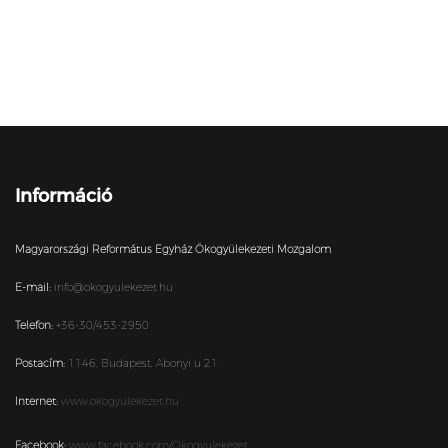
Információ
Magyarországi Református Egyház Ökogyülekezeti Mozgalom
E-mail:
info@okogyulekezet.hu
Telefon:
+36-30/453-2950
Postacím:
1146,
Budapest,
Abonyi u 21.
Internet:
www.okogyulekezet.hu
Facebook:
www.facebook.com/Okogyulekezet