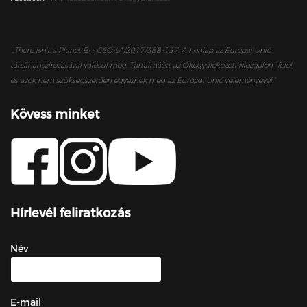
„
There isn’t a Planet B! - CSO-LA/2017/388-137. A honlap az Európai Unió
társfinanszírozásával valósul meg. Tartalmáért az Ökogyülekezeti Mozgalom felel,
és azok nem szükségszerűen egyeznek meg az Európai Unió véleményével.”
Kövess minket
Hírlevél feliratkozás
Név
E-mail