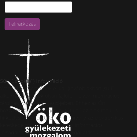
Süti („cookie”) Információ
Weboldalunkon „cookie”-kat (továbbiakban „süti”)
alkalmazunk. Ezek olyan fájlok, melyek információt
tárolnak webes böngészőjében. Ehhez az Ön
hozzájárulása szükséges. A „sütiket” az elektronikus
hírközlésről szóló 2003. évi C. törvény, az elektronikus
kereskedelmi szolgáltatások, az információs
társadalommal összefüggő szolgáltatások egyes