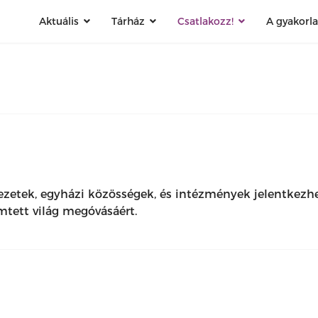
Aktuális
Tárház
Csatlakozz!
A gyakorl
ezetek, egyházi közösségek, és intézmények jelentkez
mtett világ megóvásáért.