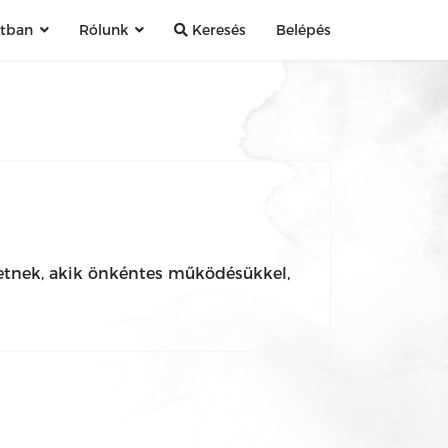
atban
Rólunk
Keresés
Belépés
hetnek, akik önkéntes működésükkel,