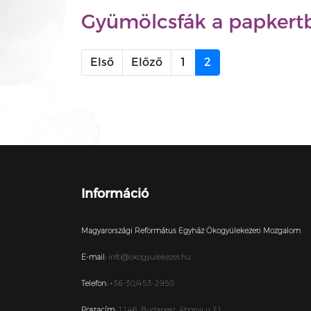
Gyümölcsfák a papkert
Első
Előző
1
2
Információ
Magyarországi Református Egyház Ökogyülekezeti Mozgalom
E-mail:
info@okogyulekezet.hu
Telefon:
+36-30/453-2950
Postacím:
1146,
Budapest,
Abonyi u 21.