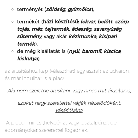
terményét (
zöldség
,
gyümölcs
),
termékét (
házi készítésű
:
lekvár
,
befőtt
,
szörp
,
tojás
,
méz
,
tejtermék
,
édesség
,
savanyúság
,
sütemény
, vagy akár
kézimunka
,
kisipari
termék
),
de még kisállatát is (
nyúl
,
baromfi
,
kiscica
,
kiskutya
),
az árusításhoz kap (választhat) egy asztalt az udvaron,
és már indulhat is a piac!
Aki nem szeretne árusítani, vagy nincs mit árusítania,
azokat nagy szeretettel várják nézelődőként,
vásárlóként!
A piacon nincs „helypénz”, vagy „asztalpénz”, de
adományokat szeretettel fogadnak.