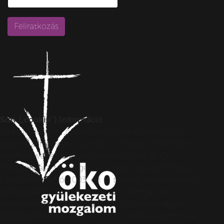
Süti („cookie”) Információ
Weboldalunkon „cookie”-kat (továbbiakban „süti”)
alkalmazunk. Ezek olyan fájlok, melyek információt
tárolnak webes böngészőjében. Ehhez az Ön
hozzájárulása szükséges. A „sütiket” az elektronikus
hírközlésről szóló 2003. évi C. törvény, az elektronikus
kereskedelmi szolgáltatások, az információs
társadalommal összefüggő szolgáltatások egyes
kérdéseiről szóló 2001. évi CVIII. törvény, valamint az