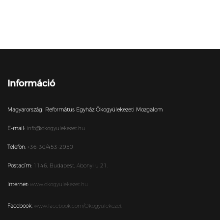
Információ
Magyarországi Református Egyház Ökogyülekezeti Mozgalom
E-mail:
info@okogyulekezet.hu
Telefon:
+36-30/453-2950
Postacím:
1146,
Budapest,
Abonyi u 21.
Internet:
www.okogyulekezet.hu
Facebook:
www.facebook.com/Okogyulekezet