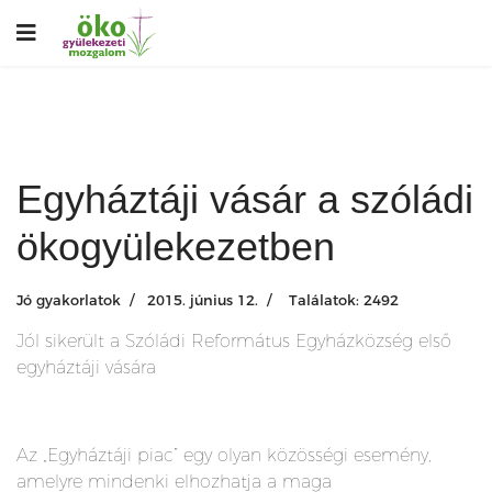
Egyháztáji vásár a szóládi
ökogyülekezetben
Jó gyakorlatok
2015. június 12.
Találatok: 2492
Jól sikerült a Szóládi Református Egyházközség első
egyháztáji vására
Az „Egyháztáji piac” egy olyan közösségi esemény,
amelyre mindenki elhozhatja a maga