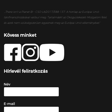
„
There isn’t a Planet B! - CSO-LA/2017/388-137. A honlap az Európai Unió
társfinanszírozásával valósul meg. Tartalmáért az Ökogyülekezeti Mozgalom felel,
és azok nem szükségszerűen egyeznek meg az Európai Unió véleményével.”
Kövess minket
Hírlevél feliratkozás
Név
E-mail