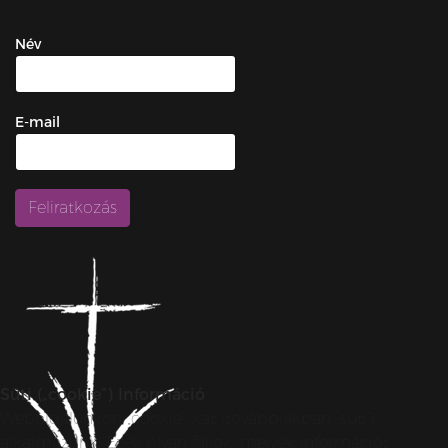
Név
E-mail
Süti („cookie”) Információ
Weboldalunkon „cookie”-kat (továbbiakban „süti”)
alkalmazunk. Ezek olyan fájlok, melyek információt