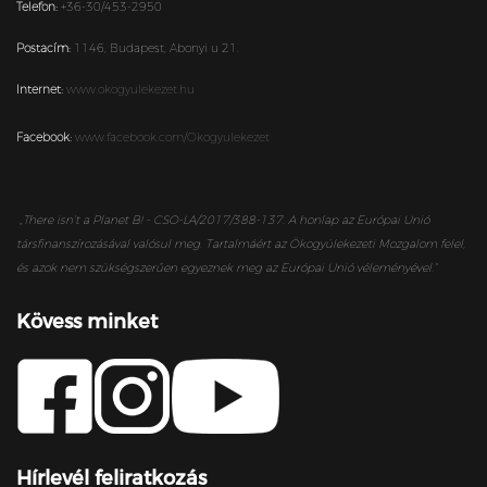
Telefon:
+36-30/453-2950
Postacím:
1146,
Budapest,
Abonyi u 21.
Internet:
www.okogyulekezet.hu
Facebook:
www.facebook.com/Okogyulekezet
„
There isn’t a Planet B! - CSO-LA/2017/388-137. A honlap az Európai Unió
társfinanszírozásával valósul meg. Tartalmáért az Ökogyülekezeti Mozgalom felel,
és azok nem szükségszerűen egyeznek meg az Európai Unió véleményével.”
Kövess minket
Hírlevél feliratkozás