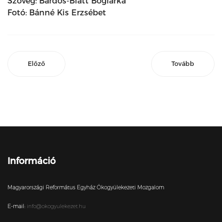
Szöveg: Bárdos-Blatt Boglárka
Fotó: Bánné Kis Erzsébet
Előző
Tovább
Információ
Magyarországi Református Egyház Ökogyülekezeti Mozgalom
E-mail:
info@okogyulekezet.hu