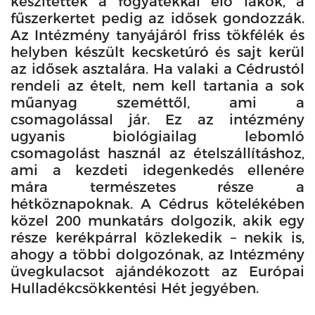
készítették a fogyatékkal élő lakók, a
fűszerkertet pedig az idősek gondozzák.
Az Intézmény tanyájáról friss tökfélék és
helyben készült kecsketúró és sajt kerül
az idősek asztalára. Ha valaki a Cédrustól
rendeli az ételt, nem kell tartania a sok
műanyag szeméttől, ami a
csomagolással jár. Ez az intézmény
ugyanis biológiailag lebomló
csomagolást használ az ételszállításhoz,
ami a kezdeti idegenkedés ellenére
mára természetes része a
hétköznapoknak. A Cédrus kötelékében
közel 200 munkatárs dolgozik, akik egy
része kerékpárral közlekedik – nekik is,
ahogy a többi dolgozónak, az Intézmény
üvegkulacsot ajándékozott az Európai
Hulladékcsökkentési Hét jegyében.