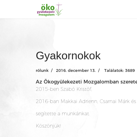
Gyakornokok
rólunk
2016. december 13.
Találatok: 3689
Az Ökogyülekezeti Mozgalomban szeretet
2015-ben Szabó Kristóf;
2016-ban Makkai Adrienn, Csarnai Márk é
segítette a munkánkat.
Köszönjük!