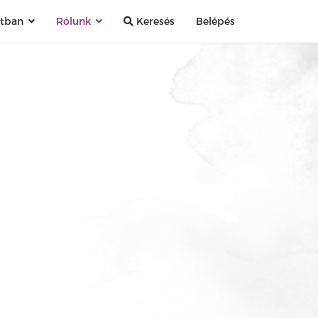
atban
Rólunk
Keresés
Belépés