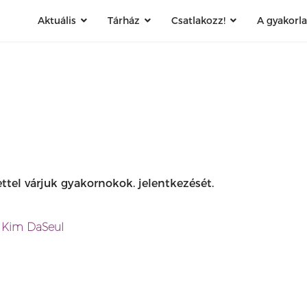
Aktuális
Tárház
Csatlakozz!
A gyakorl
tel várjuk gyakornokok. jelentkezését.
s
Kim DaSeul