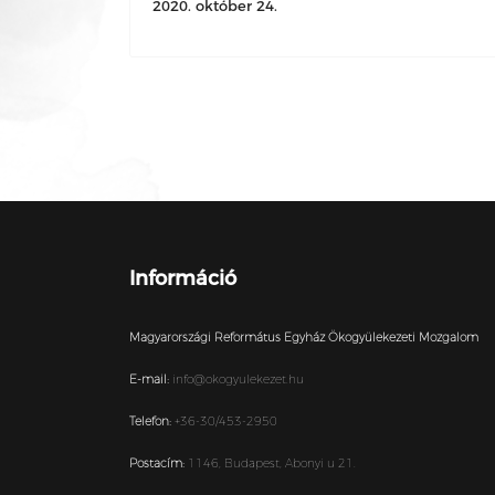
2020. október 24.
Információ
Magyarországi Református Egyház Ökogyülekezeti Mozgalom
E-mail:
info@okogyulekezet.hu
Telefon:
+36-30/453-2950
Postacím:
1146,
Budapest,
Abonyi u 21.