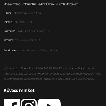
Magyarországi Református Egyház Ökogyülekezeti Mozgalom
E-mail:
info@okogyulekezet.hu
Telefon:
+36-30/453-2950
Postacím:
1146,
Budapest,
Abonyi u 21.
Internet:
www.okogyulekezet.hu
Facebook:
www.facebook.com/Okogyulekezet
„
There isn’t a Planet B! - CSO-LA/2017/388-137. A honlap az Európai Unió
társfinanszírozásával valósul meg. Tartalmáért az Ökogyülekezeti Mozgalom felel,
és azok nem szükségszerűen egyeznek meg az Európai Unió véleményével.”
Kövess minket