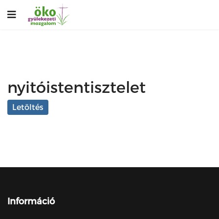
nyitóistentisztelet
Letöltés
Információ