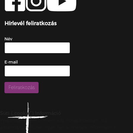
Hírlevél feliratkozás
Név
E-mail
Süti („cookie”) Információ
Weboldalunkon „cookie”-kat (továbbiakban „süti”)
alkalmazunk. Ezek olyan fájlok, melyek információt