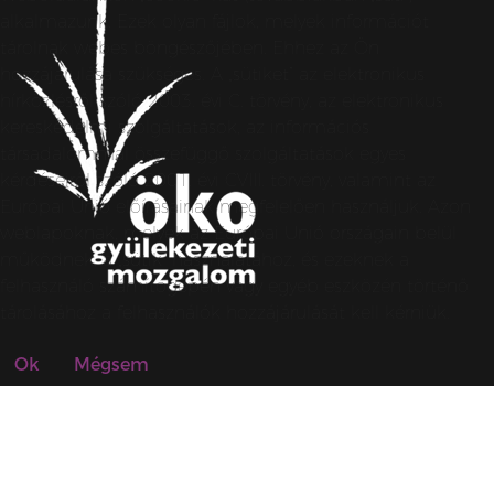
alkalmazunk. Ezek olyan fájlok, melyek információt
tárolnak webes böngészőjében. Ehhez az Ön
hozzájárulása szükséges. A „sütiket” az elektronikus
hírközlésről szóló 2003. évi C. törvény, az elektronikus
kereskedelmi szolgáltatások, az információs
társadalommal összefüggő szolgáltatások egyes
kérdéseiről szóló 2001. évi CVIII. törvény, valamint az
Európai Unió előírásainak megfelelően használjuk. Azon
weblapoknak, melyek az Európai Unió országain belül
működnek, a „sütik” használatához, és ezeknek a
felhasználó számítógépén vagy egyéb eszközén történő
tárolásához a felhasználók hozzájárulását kell kérniük.
Ok
Mégsem
© SZZSMEDIA 2026