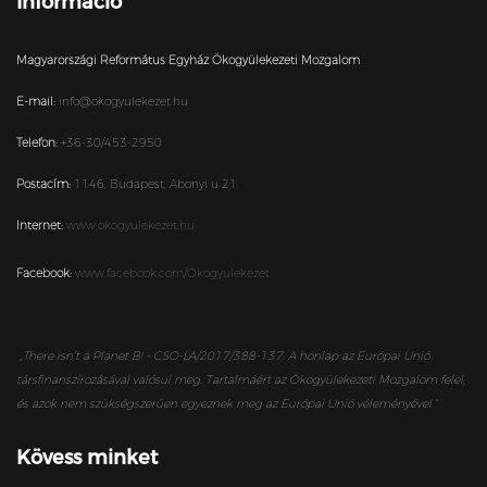
Információ
Magyarországi Református Egyház Ökogyülekezeti Mozgalom
E-mail:
info@okogyulekezet.hu
Telefon:
+36-30/453-2950
Postacím:
1146,
Budapest,
Abonyi u 21.
Internet:
www.okogyulekezet.hu
Facebook:
www.facebook.com/Okogyulekezet
„
There isn’t a Planet B! - CSO-LA/2017/388-137. A honlap az Európai Unió
társfinanszírozásával valósul meg. Tartalmáért az Ökogyülekezeti Mozgalom felel,
és azok nem szükségszerűen egyeznek meg az Európai Unió véleményével.”
Kövess minket