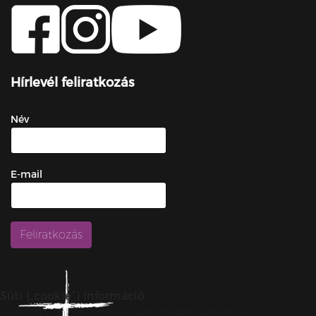
Hírlevél feliratkozás
Név
E-mail
Süti („cookie”) Információ
Weboldalunkon „cookie”-kat (továbbiakban „süti”)