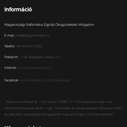
Információ
Magyarországi Református Egyház Ökogyülekezeti Mozgalom
E-mail:
info@okogyulekezet.hu
Telefon:
+36-30/453-2950
Postacím:
1146,
Budapest,
Abonyi u 21.
Internet:
www.okogyulekezet.hu
Facebook:
www.facebook.com/Okogyulekezet
„
There isn’t a Planet B! - CSO-LA/2017/388-137. A honlap az Európai Unió
társfinanszírozásával valósul meg. Tartalmáért az Ökogyülekezeti Mozgalom felel,
és azok nem szükségszerűen egyeznek meg az Európai Unió véleményével.”