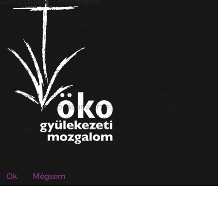
Süti („cookie”) Információ
Weboldalunkon „cookie”-kat (továbbiakban „süti”)
alkalmazunk. Ezek olyan fájlok, melyek információt
tárolnak webes böngészőjében. Ehhez az Ön
hozzájárulása szükséges. A „sütiket” az elektronikus
hírközlésről szóló 2003. évi C. törvény, az elektronikus
kereskedelmi szolgáltatások, az információs
társadalommal összefüggő szolgáltatások egyes
kérdéseiről szóló 2001. évi CVIII. törvény, valamint az
Európai Unió előírásainak megfelelően használjuk. Azon
weblapoknak, melyek az Európai Unió országain belül
működnek, a „sütik” használatához, és ezeknek a
felhasználó számítógépén vagy egyéb eszközén történő
tárolásához a felhasználók hozzájárulását kell kérniük.
Ok
Mégsem
© SZZSMEDIA 2026