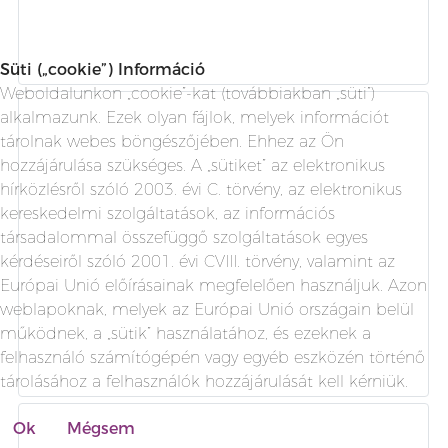
Süti („cookie”) Információ
Weboldalunkon „cookie”-kat (továbbiakban „süti”)
alkalmazunk. Ezek olyan fájlok, melyek információt
tárolnak webes böngészőjében. Ehhez az Ön
hozzájárulása szükséges. A „sütiket” az elektronikus
hírközlésről szóló 2003. évi C. törvény, az elektronikus
kereskedelmi szolgáltatások, az információs
társadalommal összefüggő szolgáltatások egyes
kérdéseiről szóló 2001. évi CVIII. törvény, valamint az
Európai Unió előírásainak megfelelően használjuk. Azon
weblapoknak, melyek az Európai Unió országain belül
működnek, a „sütik” használatához, és ezeknek a
felhasználó számítógépén vagy egyéb eszközén történő
tárolásához a felhasználók hozzájárulását kell kérniük.
Ok
Mégsem