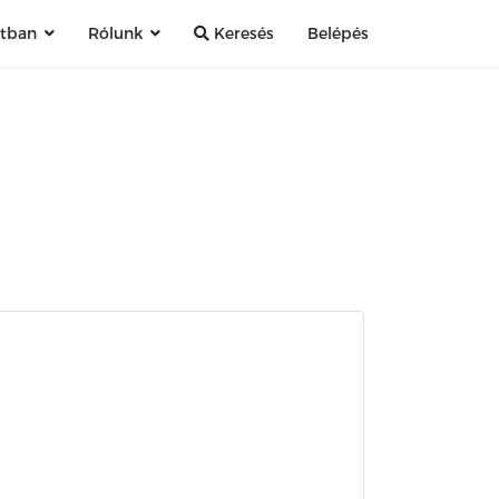
atban
Rólunk
Keresés
Belépés