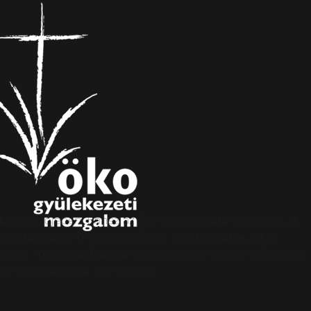
s böngészőjében. Ehhez az Ön hozzájárulása szükséges. A
ormációs társadalommal összefüggő szolgáltatások egyes
apoknak, melyek az Európai Unió országain belül működnek,
k hozzájárulását kell kérniük.