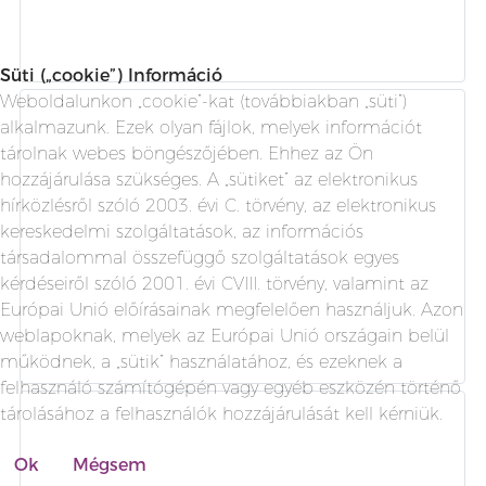
Süti („cookie”) Információ
Weboldalunkon „cookie”-kat (továbbiakban „süti”)
alkalmazunk. Ezek olyan fájlok, melyek információt
tárolnak webes böngészőjében. Ehhez az Ön
hozzájárulása szükséges. A „sütiket” az elektronikus
hírközlésről szóló 2003. évi C. törvény, az elektronikus
kereskedelmi szolgáltatások, az információs
társadalommal összefüggő szolgáltatások egyes
kérdéseiről szóló 2001. évi CVIII. törvény, valamint az
Európai Unió előírásainak megfelelően használjuk. Azon
weblapoknak, melyek az Európai Unió országain belül
működnek, a „sütik” használatához, és ezeknek a
felhasználó számítógépén vagy egyéb eszközén történő
tárolásához a felhasználók hozzájárulását kell kérniük.
Ok
Mégsem