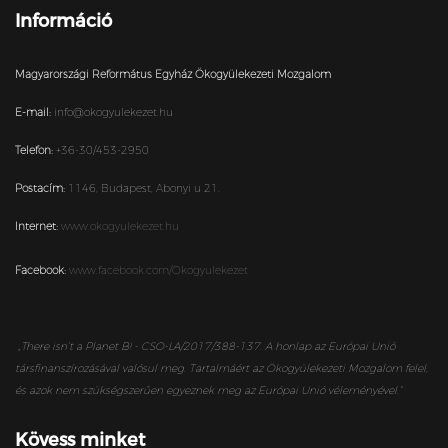
Információ
Magyarországi Református Egyház Ökogyülekezeti Mozgalom
E-mail:
info@okogyulekezet.hu
Telefon:
+36-30/453-2950
Postacím:
1146,
Budapest,
Abonyi u 21.
Internet:
www.okogyulekezet.hu
Facebook:
www.facebook.com/Okogyulekezet
„
There isn’t a Planet B! - CSO-LA/2017/388-137. A honlap az Európai Unió
társfinanszírozásával valósul meg. Tartalmáért az Ökogyülekezeti Mozgalom felel,
és azok nem szükségszerűen egyeznek meg az Európai Unió véleményével.”
Kövess minket