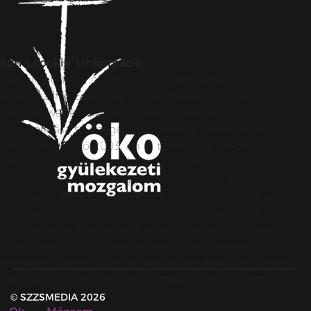
Süti („cookie”) Információ
Weboldalunkon „cookie”-kat (továbbiakban „süti”)
alkalmazunk. Ezek olyan fájlok, melyek információt
tárolnak webes böngészőjében. Ehhez az Ön
hozzájárulása szükséges. A „sütiket” az elektronikus
hírközlésről szóló 2003. évi C. törvény, az elektronikus
kereskedelmi szolgáltatások, az információs
társadalommal összefüggő szolgáltatások egyes
kérdéseiről szóló 2001. évi CVIII. törvény, valamint az
Európai Unió előírásainak megfelelően használjuk. Azon
weblapoknak, melyek az Európai Unió országain belül
működnek, a „sütik” használatához, és ezeknek a
felhasználó számítógépén vagy egyéb eszközén történő
tárolásához a felhasználók hozzájárulását kell kérniük.
© SZZSMEDIA 2026