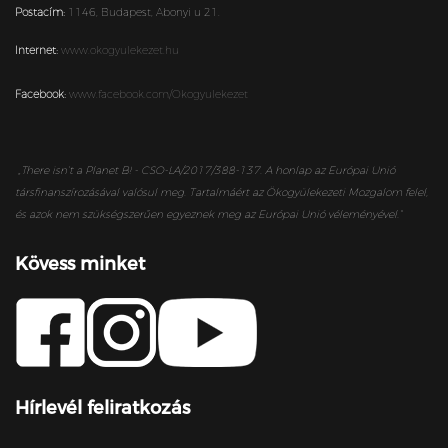
Postacím:
1146,
Budapest,
Abonyi u 21.
Internet:
www.okogyulekezet.hu
Facebook:
www.facebook.com/Okogyulekezet
„
There isn’t a Planet B! - CSO-LA/2017/388-137. A honlap az Európai Unió
társfinanszírozásával valósul meg. Tartalmáért az Ökogyülekezeti Mozgalom felel,
és azok nem szükségszerűen egyeznek meg az Európai Unió véleményével.”
Kövess minket
Hírlevél feliratkozás