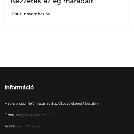
Nézzétek az ég maradait
-0001. november 30.
Információ
Magyarországi Református Egyház Ökogyülekezeti Mozgalom
E-mail:
info@okogyulekezet.hu
Telefon:
+36-30/453-2950