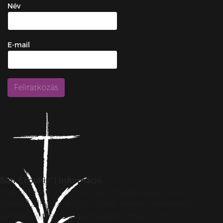
Név
E-mail
Süti („cookie”) Információ
Weboldalunkon „cookie”-kat (továbbiakban „süti”)
alkalmazunk. Ezek olyan fájlok, melyek információt
tárolnak webes böngészőjében. Ehhez az Ön