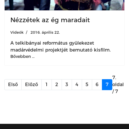
Nézzétek az ég maradait
Videók
2016. április 22.
A telkibányai református gyülekezet
madárvédelmi projektjét bemutató kisfilm.
Bővebben ...
7.
Első
Előző
1
2
3
4
5
6
7
oldal
/ 7