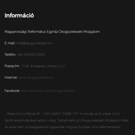
Információ
Magyarországi Református Egyház Ökogyülekezeti Mozgalom
E-mail:
info@okogyulekezet.hu
Telefon:
+36-30/453-2950
Postacím:
1146,
Budapest,
Abonyi u 21.
Internet:
www.okogyulekezet.hu
Facebook:
www.facebook.com/Okogyulekezet
„
There isn’t a Planet B! - CSO-LA/2017/388-137. A honlap az Európai Unió
társfinanszírozásával valósul meg. Tartalmáért az Ökogyülekezeti Mozgalom felel,
és azok nem szükségszerűen egyeznek meg az Európai Unió véleményével.”