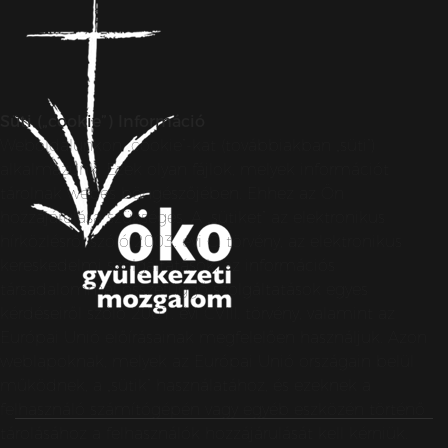
Süti („cookie”) Információ
Weboldalunkon „cookie”-kat (továbbiakban „süti”)
alkalmazunk. Ezek olyan fájlok, melyek információt
tárolnak webes böngészőjében. Ehhez az Ön
hozzájárulása szükséges. A „sütiket” az elektronikus
hírközlésről szóló 2003. évi C. törvény, az elektronikus
kereskedelmi szolgáltatások, az információs
társadalommal összefüggő szolgáltatások egyes
kérdéseiről szóló 2001. évi CVIII. törvény, valamint az
Európai Unió előírásainak megfelelően használjuk. Azon
weblapoknak, melyek az Európai Unió országain belül
működnek, a „sütik” használatához, és ezeknek a
felhasználó számítógépén vagy egyéb eszközén történő
tárolásához a felhasználók hozzájárulását kell kérniük.