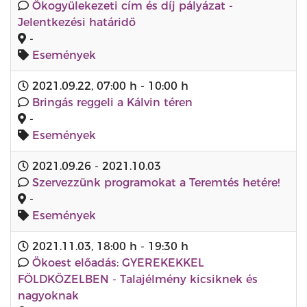
Ökogyülekezeti cím és díj pályázat -
Jelentkezési határidő
-
Események
2021.09.22
,
07:00 h
-
10:00 h
Bringás reggeli a Kálvin téren
-
Események
2021.09.26
-
2021.10.03
Szervezzünk programokat a Teremtés hetére!
-
Események
2021.11.03
,
18:00 h
-
19:30 h
Ökoest előadás: GYEREKEKKEL
FÖLDKÖZELBEN - Talajélmény kicsiknek és
nagyoknak