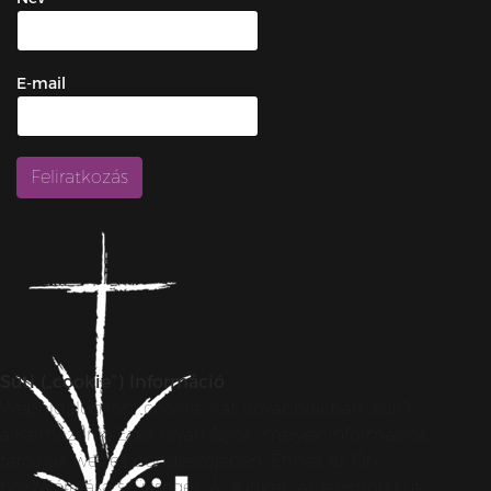
E-mail
Süti („cookie”) Információ
Weboldalunkon „cookie”-kat (továbbiakban „süti”)
alkalmazunk. Ezek olyan fájlok, melyek információt
tárolnak webes böngészőjében. Ehhez az Ön
hozzájárulása szükséges. A „sütiket” az elektronikus