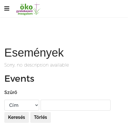
Események
Sorry, no description available
Events
Szűrő
Keresés
Törlés