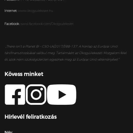
Internet:
www.okogyulekezet.hu
Facebook:
www.facebook.com/Okogyulekezet
„
There isn’t a Planet B! - CSO-LA/2017/388-137. A honlap az Európai Unió
társfinanszírozásával valósul meg. Tartalmáért az Ökogyülekezeti Mozgalom felel,
és azok nem szükségszerűen egyeznek meg az Európai Unió véleményével.”
Kövess minket
Hírlevél feliratkozás
Név