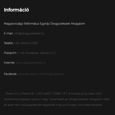
Információ
Magyarországi Református Egyház Ökogyülekezeti Mozgalom
E-mail:
info@okogyulekezet.hu
Telefon:
+36-30/453-2950
Postacím:
1146,
Budapest,
Abonyi u 21.
Internet:
www.okogyulekezet.hu
Facebook:
www.facebook.com/Okogyulekezet
„
There isn’t a Planet B! - CSO-LA/2017/388-137. A honlap az Európai Unió
társfinanszírozásával valósul meg. Tartalmáért az Ökogyülekezeti Mozgalom felel,
és azok nem szükségszerűen egyeznek meg az Európai Unió véleményével.”