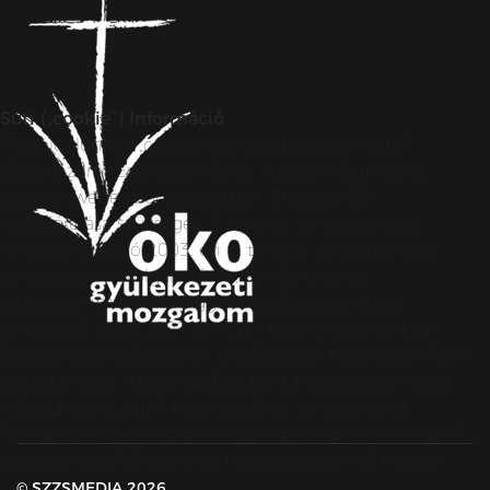
Süti („cookie”) Információ
Weboldalunkon „cookie”-kat (továbbiakban „süti”)
alkalmazunk. Ezek olyan fájlok, melyek információt
tárolnak webes böngészőjében. Ehhez az Ön
hozzájárulása szükséges. A „sütiket” az elektronikus
hírközlésről szóló 2003. évi C. törvény, az elektronikus
kereskedelmi szolgáltatások, az információs
társadalommal összefüggő szolgáltatások egyes
kérdéseiről szóló 2001. évi CVIII. törvény, valamint az
Európai Unió előírásainak megfelelően használjuk. Azon
weblapoknak, melyek az Európai Unió országain belül
működnek, a „sütik” használatához, és ezeknek a
felhasználó számítógépén vagy egyéb eszközén történő
tárolásához a felhasználók hozzájárulását kell kérniük.
© SZZSMEDIA 2026