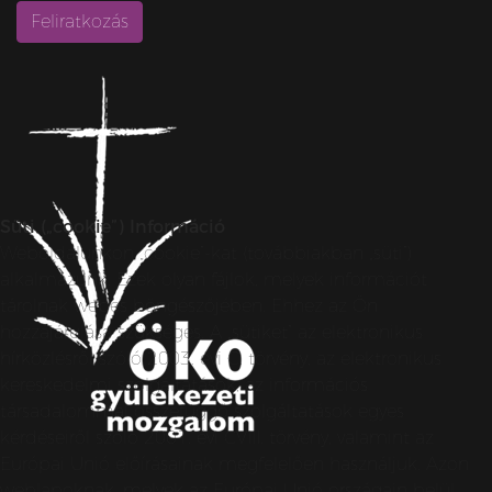
Süti („cookie”) Információ
Weboldalunkon „cookie”-kat (továbbiakban „süti”)
alkalmazunk. Ezek olyan fájlok, melyek információt
tárolnak webes böngészőjében. Ehhez az Ön
hozzájárulása szükséges. A „sütiket” az elektronikus
hírközlésről szóló 2003. évi C. törvény, az elektronikus
kereskedelmi szolgáltatások, az információs
társadalommal összefüggő szolgáltatások egyes
kérdéseiről szóló 2001. évi CVIII. törvény, valamint az
Európai Unió előírásainak megfelelően használjuk. Azon
weblapoknak, melyek az Európai Unió országain belül