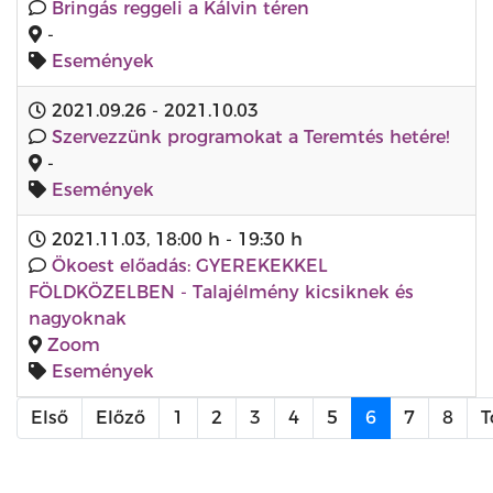
Bringás reggeli a Kálvin téren
-
Események
2021.09.26
-
2021.10.03
Szervezzünk programokat a Teremtés hetére!
-
Események
2021.11.03
,
18:00 h
-
19:30 h
Ökoest előadás: GYEREKEKKEL
FÖLDKÖZELBEN - Talajélmény kicsiknek és
nagyoknak
Zoom
Események
Első
Előző
1
2
3
4
5
6
7
8
T