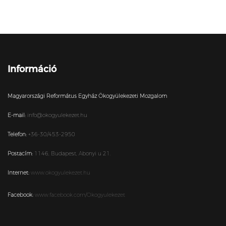
Információ
Magyarországi Református Egyház Ökogyülekezeti Mozgalom
E-mail:
info@okogyulekezet.hu
Telefon:
+36-30/453-2950
Postacím:
1146,
Budapest,
Abonyi u 21.
Internet:
www.okogyulekezet.hu
Facebook:
www.facebook.com/Okogyulekezet