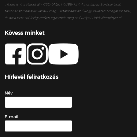
„
There isn’t a Planet B! - CSO-LA/2017/388-137. A honlap az Európai Unió
társfinanszírozásával valósul meg. Tartalmáért az Ökogyülekezeti Mozgalom felel,
és azok nem szükségszerűen egyeznek meg az Európai Unió véleményével.”
Kövess minket
Hírlevél feliratkozás
Név
E-mail