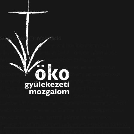
Süti („cookie”) Információ
Weboldalunkon „cookie”-kat (továbbiakban „süti”)
alkalmazunk. Ezek olyan fájlok, melyek információt
tárolnak webes böngészőjében. Ehhez az Ön
hozzájárulása szükséges. A „sütiket” az elektronikus
hírközlésről szóló 2003. évi C. törvény, az elektronikus
kereskedelmi szolgáltatások, az információs
társadalommal összefüggő szolgáltatások egyes
kérdéseiről szóló 2001. évi CVIII. törvény, valamint az
Európai Unió előírásainak megfelelően használjuk. Azon
weblapoknak, melyek az Európai Unió országain belül
működnek, a „sütik” használatához, és ezeknek a
felhasználó számítógépén vagy egyéb eszközén történő
tárolásához a felhasználók hozzájárulását kell kérniük.