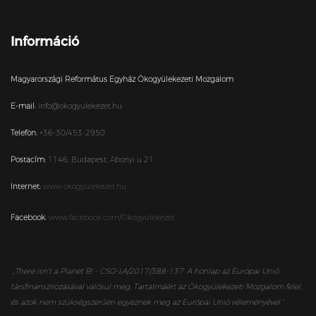
Információ
Magyarországi Református Egyház Ökogyülekezeti Mozgalom
E-mail:
info@okogyulekezet.hu
Telefon:
+36-30/453-2950
Postacím:
1146,
Budapest,
Abonyi u 21.
Internet:
www.okogyulekezet.hu
Facebook:
www.facebook.com/Okogyulekezet
„
There isn’t a Planet B! - CSO-LA/2017/388-137. A honlap az Európai Unió
társfinanszírozásával valósul meg. Tartalmáért az Ökogyülekezeti Mozgalom felel,
és azok nem szükségszerűen egyeznek meg az Európai Unió véleményével.”