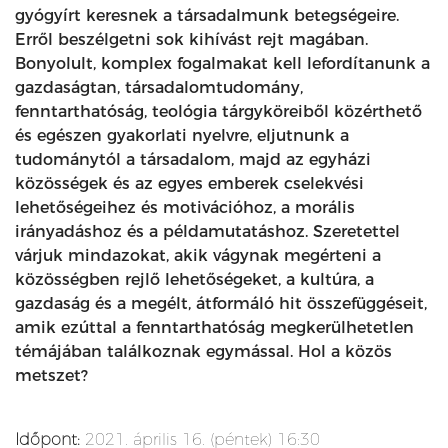
gyógyírt keresnek a társadalmunk betegségeire.
Erről beszélgetni sok kihívást rejt magában.
Bonyolult, komplex fogalmakat kell lefordítanunk a
gazdaságtan, társadalomtudomány,
fenntarthatóság, teológia tárgyköreiből közérthető
és egészen gyakorlati nyelvre, eljutnunk a
tudománytól a társadalom, majd az egyházi
közösségek és az egyes emberek cselekvési
lehetőségeihez és motivációhoz, a morális
irányadáshoz és a példamutatáshoz. Szeretettel
várjuk mindazokat, akik vágynak megérteni a
közösségben rejlő lehetőségeket, a kultúra, a
gazdaság és a megélt, átformáló hit összefüggéseit,
amik ezúttal a fenntarthatóság megkerülhetetlen
témájában találkoznak egymással. Hol a közös
metszet?
Időpont:
2021. április 16. (péntek) 16:30