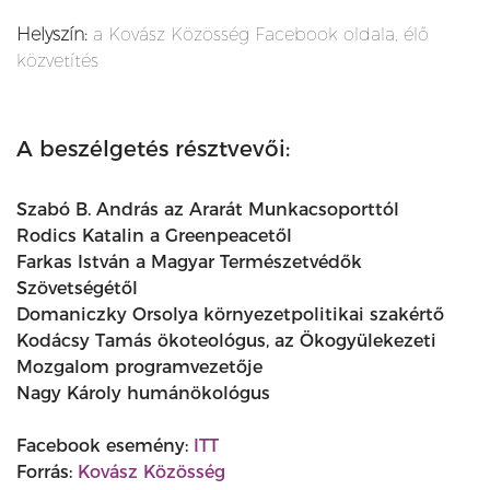
Helyszín:
a Kovász Közösség Facebook oldala, élő
közvetítés
A beszélgetés résztvevői:
Szabó B. András az Ararát Munkacsoporttól
Rodics Katalin a Greenpeacetől
Farkas István a Magyar Természetvédők
Szövetségétől
Domaniczky Orsolya környezetpolitikai szakértő
Kodácsy Tamás ökoteológus, az Ökogyülekezeti
Mozgalom programvezetője
Nagy Károly humánökológus
Facebook esemény:
ITT
Forrás:
Kovász Közösség