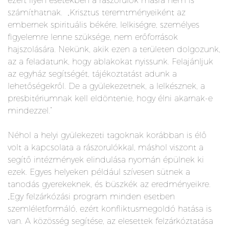
ezért ilyen esetekben a rászorulók másra nem is
számíthatnak. „Krisztus teremtményeiként az
embernek spirituális békére, lelkiségre, személyes
figyelemre lenne szüksége, nem erőforrások
hajszolására. Nekünk, akik ezen a területen dolgozunk,
az a feladatunk, hogy ablakokat nyissunk. Felajánljuk
az egyház segítségét, tájékoztatást adunk a
lehetőségekről. De a gyülekezetnek, a lelkésznek, a
presbitériumnak kell eldöntenie, hogy élni akarnak-e
mindezzel.”
Néhol a helyi gyülekezeti tagoknak korábban is élő
volt a kapcsolata a rászorulókkal, máshol viszont a
segítő intézmények elindulása nyomán épülnek ki
ezek. Egyes helyeken például szívesen sütnek a
tanodás gyerekeknek, és büszkék az eredményeikre.
„Egy felzárkózási program minden esetben
szemléletformáló, ezért konfliktusmegoldó hatása is
van. A közösség segítése, az elesettek felzárkóztatása