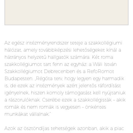
Az egész intézményrendszer teteje a szakkollégiumi
hálózat, amely továbbképzési lehetőségeket kínál a
hátrányos helyzetű hallgatók számára. Két roma
szakkollégiumot tart fenn az egyház: a Wáli István
Szakkollégiumot Debrecenben és a RefoRomot
Budapesten. „Régóta terv, hogy legyen egy harmadik
is, de ezek az intézmények azért jelentős ráfordítást
igényelnek, hiszen komoly támogatást kell nyújtaniuk
a rászorulóknak. Cserébe ezek a szakkollégisták – akik
romák és nem romák is vegyesen – önkéntes
munkákat vállalnak.”
Azok az ösztöndíjas tehetségek azonban, akik a piac