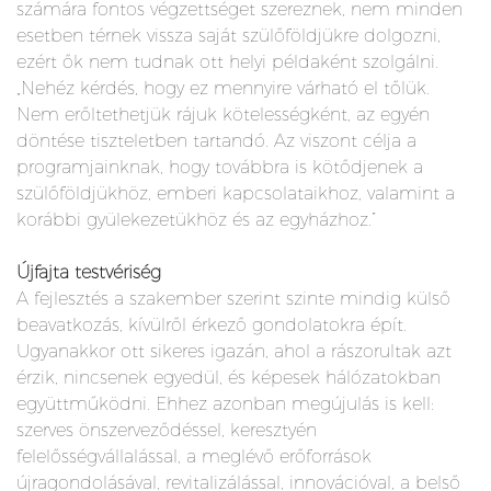
számára fontos végzettséget szereznek, nem minden
esetben térnek vissza saját szülőföldjükre dolgozni,
ezért ők nem tudnak ott helyi példaként szolgálni.
„Nehéz kérdés, hogy ez mennyire várható el tőlük.
Nem erőltethetjük rájuk kötelességként, az egyén
döntése tiszteletben tartandó. Az viszont célja a
programjainknak, hogy továbbra is kötődjenek a
szülőföldjükhöz, emberi kapcsolataikhoz, valamint a
korábbi gyülekezetükhöz és az egyházhoz.”
Újfajta testvériség
A fejlesztés a szakember szerint szinte mindig külső
beavatkozás, kívülről érkező gondolatokra épít.
Ugyanakkor ott sikeres igazán, ahol a rászorultak azt
érzik, nincsenek egyedül, és képesek hálózatokban
együttműködni. Ehhez azonban megújulás is kell:
szerves önszerveződéssel, keresztyén
felelősségvállalással, a meglévő erőforrások
újragondolásával, revitalizálással, innovációval, a belső