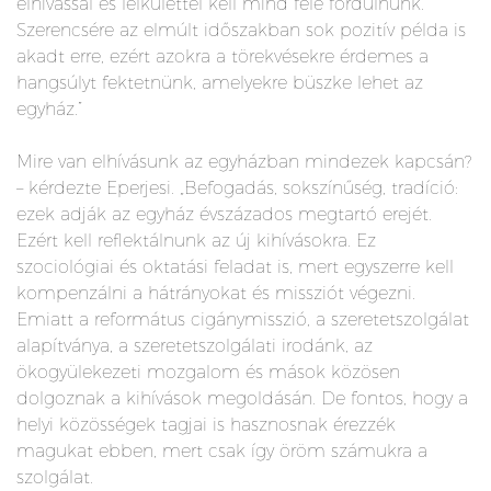
elhívással és lelkülettel kell mind felé fordulnunk.
Szerencsére az elmúlt időszakban sok pozitív példa is
akadt erre, ezért azokra a törekvésekre érdemes a
hangsúlyt fektetnünk, amelyekre büszke lehet az
egyház.”
Mire van elhívásunk az egyházban mindezek kapcsán?
– kérdezte Eperjesi. „Befogadás, sokszínűség, tradíció:
ezek adják az egyház évszázados megtartó erejét.
Ezért kell reflektálnunk az új kihívásokra. Ez
szociológiai és oktatási feladat is, mert egyszerre kell
kompenzálni a hátrányokat és missziót végezni.
Emiatt a református cigánymisszió, a szeretetszolgálat
alapítványa, a szeretetszolgálati irodánk, az
ökogyülekezeti mozgalom és mások közösen
dolgoznak a kihívások megoldásán. De fontos, hogy a
helyi közösségek tagjai is hasznosnak érezzék
magukat ebben, mert csak így öröm számukra a
szolgálat.