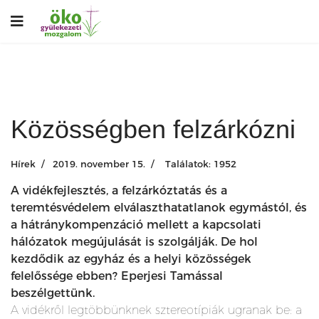
Közösségben felzárkózni
Hírek
2019. november 15.
Találatok: 1952
A vidékfejlesztés, a felzárkóztatás és a
teremtésvédelem elválaszthatatlanok egymástól, és
a hátránykompenzáció mellett a kapcsolati
hálózatok megújulását is szolgálják. De hol
kezdődik az egyház és a helyi közösségek
felelőssége ebben? Eperjesi Tamással
beszélgettünk.
A vidékről legtöbbünknek sztereotípiák ugranak be: a