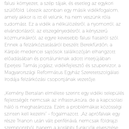
falusi környezet, a szép tájak, és esetleg az egykori
szülőföld. Létezik azonban egy másik vidékfogalom,
amely akkor is itt él velünk, ha nem veszünk róla
tudomást. Ez a vidék a nélkülözésről, a nyomorról, az
elvándorlásról, az elszegényedésről, a kényszerű
közmunkákról, az egyre kevesebb falusi fiatalról szól.
Ennek a felzárkóztatásáról beszélt Berekfürdőn, a
Kárpát-medencei sajtósok találkozóján elhangzott
előadásában és portálunknak adott interjújában
Eperjesi Tamás jogász, vidékfejlesztő és szupervizor, a
Magyarországi Református Egyház Szeretetszolgálati
Irodája felzárkózási csoportjának vezetője.
„Kemény Bertalan elmélete szerint egy vidéki település
fejlettségét nemcsak az infrastruktúra, de a kapcsolati
háló is meghatározza. Ezért a problémákat közösségi
szinten kell kezelni” – fogalmazott. „Az aprófalvak egy
része Trianon után vált perifériává; nemcsak földrajzi
szempontból, hanem a korábbi funkciók elvesztése