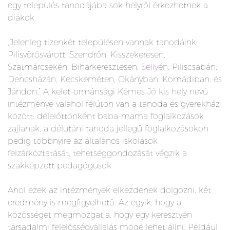
egy település tanodájába sok helyről érkezhetnek a
diákok.
„Jelenleg tizenkét településen vannak tanodáink:
Pilisvörösvárott, Szendrőn, Kisszekeresen,
Szatmárcsekén, Biharkeresztesen,
Sellyén
, Piliscsabán,
Dencsházán, Kecskeméten, Okányban, Komádiban, és
Jándon.” A kelet-ormánsági Kémes
Jó kis hely
nevű
intézménye valahol félúton van a tanoda és gyerekház
között: délelőttönként baba-mama foglalkozások
zajlanak, a délutáni tanoda jellegű foglalkozásokon
pedig többnyire az általános iskolások
felzárkóztatását, tehetséggondozását végzik a
szakképzett pedagógusok.
Ahol ezek az intézmények elkezdenek dolgozni, két
eredmény is megfigyelhető. Az egyik, hogy a
közösséget megmozgatja, hogy egy keresztyén
társadalmi felelősségvállalás mögé lehet állni. Például