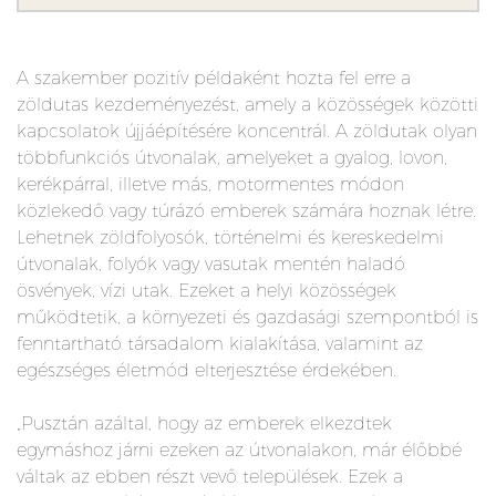
A szakember pozitív példaként hozta fel erre a
zöldutas kezdeményezést, amely a közösségek közötti
kapcsolatok újjáépítésére koncentrál. A zöldutak olyan
többfunkciós útvonalak, amelyeket a gyalog, lovon,
kerékpárral, illetve más, motormentes módon
közlekedő vagy túrázó emberek számára hoznak létre.
Lehetnek zöldfolyosók, történelmi és kereskedelmi
útvonalak, folyók vagy vasutak mentén haladó
ösvények, vízi utak. Ezeket a helyi közösségek
működtetik, a környezeti és gazdasági szempontból is
fenntartható társadalom kialakítása, valamint az
egészséges életmód elterjesztése érdekében.
„Pusztán azáltal, hogy az emberek elkezdtek
egymáshoz járni ezeken az útvonalakon, már élőbbé
váltak az ebben részt vevő települések. Ezek a