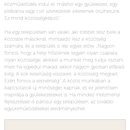
közművelődés indul el; máshol egy gyülekezet, egy
plébánia vagy civil szervezetek sikereinek örülhetünk.
Ez mind közösségképző.”
Ha egy településen van valaki, aki többet tesz bele a
közösbe másoknál, mintaadó lesz a közösség
számára, és a település is lép egyet előre. „Nagyon
fontos, hogy a helyi hősöknek legyen olyan csapata,
olyan közössége, akikkel a munkát meg tudja osztani,
mert ha egyedül marad, akkor nagyon gyorsan elfárad,
kiég. A sok keserűség visszavet, a közösség megtart.
Ezért fontos a testvériség.” A közös munkában a
kapcsolatok új minőséget kapnak, és ez jelentősen
inspirálja a gyülekezeteket is. Ha mindez intézményi
fejlesztéssel is párosul egy településen, az további
együttműködéseket eredményezhet.