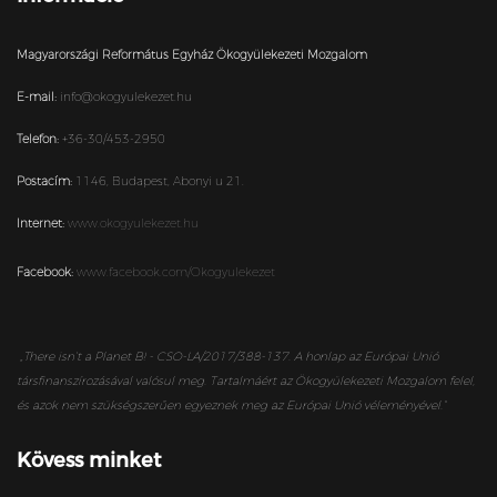
Magyarországi Református Egyház Ökogyülekezeti Mozgalom
E-mail:
info@okogyulekezet.hu
Telefon:
+36-30/453-2950
Postacím:
1146,
Budapest,
Abonyi u 21.
Internet:
www.okogyulekezet.hu
Facebook:
www.facebook.com/Okogyulekezet
„
There isn’t a Planet B! - CSO-LA/2017/388-137. A honlap az Európai Unió
társfinanszírozásával valósul meg. Tartalmáért az Ökogyülekezeti Mozgalom felel,
és azok nem szükségszerűen egyeznek meg az Európai Unió véleményével.”
Kövess minket