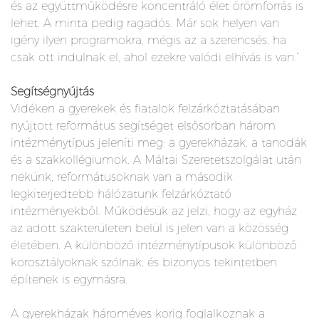
és az együttműködésre koncentráló élet örömforrás is
lehet. A minta pedig ragadós. Már sok helyen van
igény ilyen programokra, mégis az a szerencsés, ha
csak ott indulnak el, ahol ezekre valódi elhívás is van.”
Segítségnyújtás
Vidéken a gyerekek és fiatalok felzárkóztatásában
nyújtott református segítséget elsősorban három
intézménytípus jeleníti meg: a gyerekházak, a tanodák
és a szakkollégiumok. A Máltai Szeretetszolgálat után
nekünk, reformátusoknak van a második
legkiterjedtebb hálózatunk felzárkóztató
intézményekből. Működésük az jelzi, hogy az egyház
az adott szakterületen belül is jelen van a közösség
életében. A különböző intézménytípusok különböző
korosztályoknak szólnak, és bizonyos tekintetben
építenek is egymásra.
A gyerekházak hároméves korig foglalkoznak a