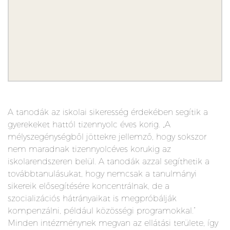
A tanodák az iskolai sikeresség érdekében segítik a
gyerekeket hattól tizennyolc éves korig. „A
mélyszegénységből jöttekre jellemző, hogy sokszor
nem maradnak tizennyolcéves korukig az
iskolarendszeren belül. A tanodák azzal segíthetik a
továbbtanulásukat, hogy nemcsak a tanulmányi
sikereik elősegítésére koncentrálnak, de a
szocializációs hátrányaikat is megpróbálják
kompenzálni, például közösségi programokkal.”
Minden intézménynek megvan az ellátási területe, így