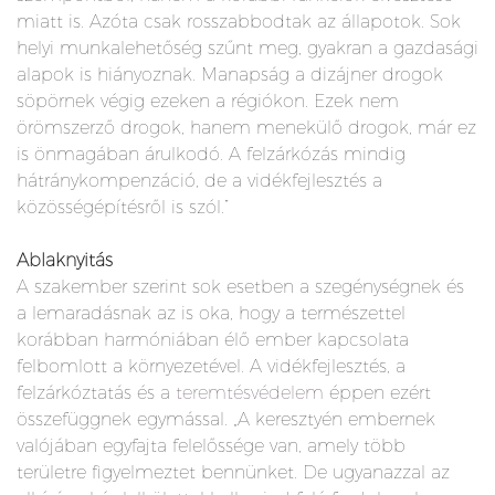
miatt is. Azóta csak rosszabbodtak az állapotok. Sok
helyi munkalehetőség szűnt meg, gyakran a gazdasági
alapok is hiányoznak. Manapság a dizájner drogok
söpörnek végig ezeken a régiókon. Ezek nem
örömszerző drogok, hanem menekülő drogok, már ez
is önmagában árulkodó. A felzárkózás mindig
hátránykompenzáció, de a vidékfejlesztés a
közösségépítésről is szól.”
Ablaknyitás
A szakember szerint sok esetben a szegénységnek és
a lemaradásnak az is oka, hogy a természettel
korábban harmóniában élő ember kapcsolata
felbomlott a környezetével. A vidékfejlesztés, a
felzárkóztatás és a
teremtésvédelem
éppen ezért
összefüggnek egymással. „A keresztyén embernek
valójában egyfajta felelőssége van, amely több
területre figyelmeztet bennünket. De ugyanazzal az