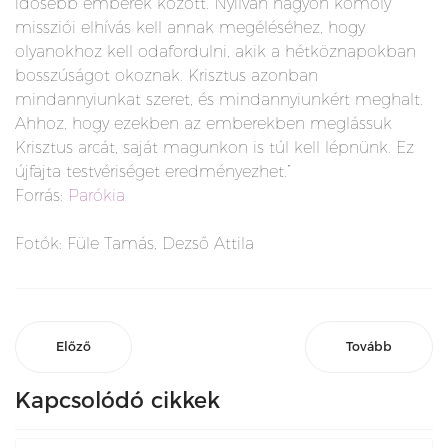
idősebb emberek között. Nyilván nagyon komoly
missziói elhívás kell annak megéléséhez, hogy
olyanokhoz kell odafordulni, akik a hétköznapokban
bosszúságot okoznak. Krisztus azonban
mindannyiunkat szeret, és mindannyiunkért meghalt.
Ahhoz, hogy ezekben az emberekben meglássuk
Krisztus arcát, saját magunkon is túl kell lépnünk. Ez
újfajta testvériséget eredményezhet.”
Forrás:
Parókia
Fotók: Füle Tamás, Dezső Attila
Előző
Tovább
Kapcsolódó cikkek