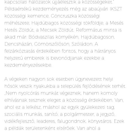
kapcsolati hálózatok újjáélesztik a közösségeket.”
Példaértékű kezdeményezés még az abaújvári IKSZT
közösségi kemence, Göncruszka közösségi
méhészete, Hajdúbagos közösségi tökföldje, a Mesés
Hetés Zöldút, a Mecsek Zöldút. Református minta is
akad már: Bódvaszilas környékén, Hajdúbagoson,
Dencsházán, Gömörszőlősön, Szóládon. A
felzárkóztatás érdekében fontos, hogy a hátrányos
helyzetű emberek is bevonódjanak ezekbe a
kezdeményezésekbe.
A végeken nagyon sok esetben úgynevezett helyi
hősök veszik nyakukba a település fejlődésének terhét.
„Nem nyolcórás munkát végeznek, hanem komoly
elhívásnak tesznek eleget a közösség érdekében. Van,
ahol ez a lelkész, máshol az egyik gyülekezeti tag,
szociális munkás, tanító, a polgármester, a jegyző,
vidékfejlesztő, leaderes, falugondnok, könyvtáros. Ezek
a példák területenként eltérőek. Van ahol a