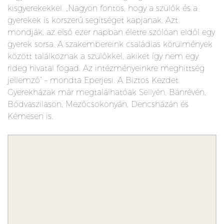
kisgyerekekkel. „Nagyon fontos, hogy a szülők és a
gyerekek is korszerű segítséget kapjanak. Azt
mondják, az első ezer napban életre szólóan eldől egy
gyerek sorsa. A szakembereink családias körülmények
között találkoznak a szülőkkel, akiket így nem egy
rideg hivatal fogad. Az intézményeinkre meghittség
jellemző” – mondta Eperjesi. A Biztos Kezdet
Gyerekházak már megtalálhatóak
Sellyén
, Bánrévén,
Bódvaszilason, Mezőcsokonyán, Dencsházán és
Kémesen is.