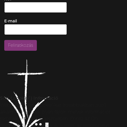
E-mail
Süti („cookie”) Információ
Weboldalunkon „cookie”-kat (továbbiakban „süti”)
alkalmazunk. Ezek olyan fájlok, melyek információt
tárolnak webes böngészőjében. Ehhez az Ön
hozzájárulása szükséges. A „sütiket” az elektronikus