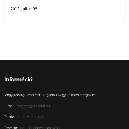
2013. július 08.
Információ
Magyarországi Református Egyház Ökogyülekezeti Mozgalom
E-mail:
info@okogyulekezet.hu
Telefon:
+36-30/453-2950
Postacím:
1146,
Budapest,
Abonyi u 21.