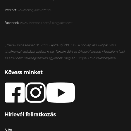
Internet:
www.okogyulekezet.hu
Facebook:
www.facebook.com/Okogyulekezet
„
There isn’t a Planet B! - CSO-LA/2017/388-137. A honlap az Európai Unió
társfinanszírozásával valósul meg. Tartalmáért az Ökogyülekezeti Mozgalom felel,
és azok nem szükségszerűen egyeznek meg az Európai Unió véleményével.”
Kövess minket
Hírlevél feliratkozás
Név