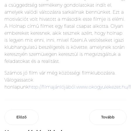
a csüggedtség termékeny gondolatokat indít el,
amelyek valódi változásra sarkallnak bennünket. Ezt a
motivációt volt hivatott a második este filmje is elérni.
A Holnap című filmet egy fiatal csapat alkotta. Olyan
embereket keresnek, akik tesznek azért, hogy holnap
is legyen mit enni, inni, mivel fűteni.A vetítéseket igazi
klubhangulatú beszélgetés is követte, amelynek során
keresztyén szemüvegen keresztül is megvizsgáltuk a
feladatokat és a realitást.
Számos jó film vár még közösségi filmklubozásra.
Válogassatok
honlapunk
http://filmajánlójából.www.okogyulekezet.hu/f
Előző
Tovább