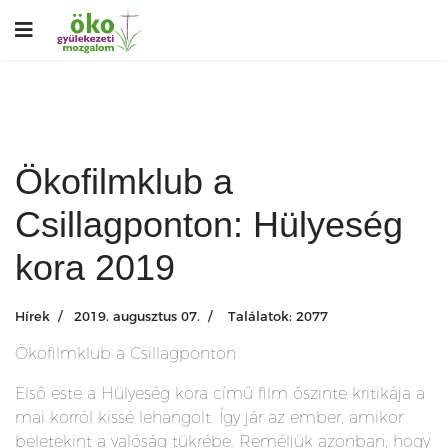
Ökofilmklub a
Csillagponton: Hülyeség
kora 2019
Hírek
2019. augusztus 07.
Találatok: 2077
Ökofilmklub a Csillagponton
Első este a Hülyeség kora című film őszinte kritikája a
mai korról kissé lehangolt. Így jár az ember, amikor
beletekint a valóság tükrébe. Reméljük azonban, hogy