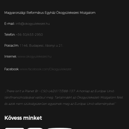
Magyarországi Református Egyház Ökogyülekezeti Mozgalom
E-mail:
info@okogyulekezet.hu
Telefon:
+36-30/453-2950
Postacím:
1146,
Budapest,
Abonyi u 21.
Internet:
www.okogyulekezet.hu
Facebook:
www.facebook.com/Okogyulekezet
„
There isn’t a Planet B! - CSO-LA/2017/388-137. A honlap az Európai Unió
társfinanszírozásával valósul meg. Tartalmáért az Ökogyülekezeti Mozgalom felel,
és azok nem szükségszerűen egyeznek meg az Európai Unió véleményével.”
Kövess minket