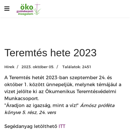
Teremtés hete 2023
Hírek
2023. október 05.
Találatok: 2451
A Teremtés hetét 2023-ban szeptember 24. és
október 1. között ünnepeljük, melynek témájául a
vizet jelölte ki az Ökumenikus Teremtésvédelmi
Munkacsoport.
"Áradjon az igazság, mint a víz!"
Ámósz próféta
könyve 5. rész, 24. vers
Segédanyag letölthető
ITT