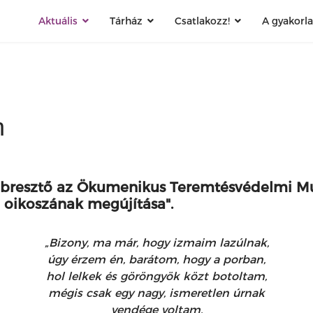
Aktuális
Tárház
Csatlakozz!
A gyakorl
n
tébresztő az Ökumenikus Teremtésvédelmi Mu
 oikoszának megújítása".
„Bizony, ma már, hogy izmaim lazúlnak,
úgy érzem én, barátom, hogy a porban,
hol lelkek és göröngyök közt botoltam,
mégis csak egy nagy, ismeretlen úrnak
vendége voltam.