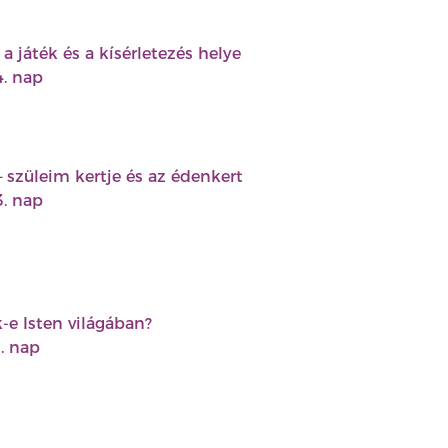
a játék és a kísérletezés helye
4. nap
– szüleim kertje és az édenkert
3. nap
-e Isten világában?
. nap