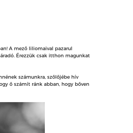
ban! A mező liliomaival pazarul
túláradó. Érezzük csak itthon magunkat
ennének számunkra, szőlőjébe hív
s hogy ő számít ránk abban, hogy bőven