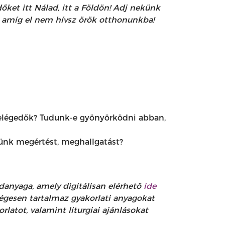
őket itt Nálad, itt a Földön! Adj nekünk
, amíg el nem hívsz örök otthonunkba!
egelégedők? Tudunk-e gyönyörködni abban,
ünk megértést, meghallgatást?
nyaga, amely digitálisan elérhető
ide
ségesen tartalmaz gyakorlati anyagokat
latot, valamint liturgiai ajánlásokat