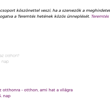
port köszönettel veszi, ha a szervezők a meghirdetet
ámogatva a Teremtés hetének közös ünneplését.
Teremtés 
 az otthon?
. nap
z otthonra – otthon, ami hat a világra
5. nap