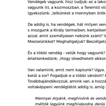
Vendégek vagyunk, hisz tudjuk: ez a lako
vagyunk itt, a kozmoszban, a Teremtő vi
igyekszünk: „lelkünket a mennyben örök o
De addig is, ha vendégek, hát milyen v
s mozgunk a Király termeiben, kertjeibe
azzal, amit személyesen nekünk szánt? V
Mesterünkkel? Meghallgatjuk? Beszélgetünk
És a többi vendég – velük hogy vagyunk? 
értetlenkedünk: „Hogy tévedhetett ekkor
Van valamink, amit nem kaptunk? Ugye, n
kerül a sor? Fogadjuk-e a többi vándort?
Továbbajándékozzuk, amink van, a hozzán
voltaképpeni vendéglátót addig is, amíg 
Mennyei Atyánk, meghívónk és vendég
méltók legyünk meghívásodra, derűs 