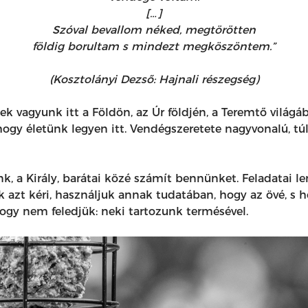
[…]
Szóval bevallom néked, megtörötten
földig borultam s mindezt megköszöntem.”
(Kosztolányi Dezső: Hajnali részegség)
k vagyunk itt a Földön, az Úr földjén, a Teremtő világá
a, hogy életünk legyen itt. Vendégszeretete nagyvonalú, 
, a Király, barátai közé számít bennünket. Feladatai l
sak azt kéri, használjuk annak tudatában, hogy az övé, 
ogy nem feledjük: neki tartozunk termésével.