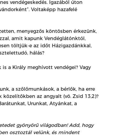
lenes vendégeskedés. Igazából úton
vándorként”. Voltaképp hazafelé
ezetten, menyegzős köntösben érkezünk,
zzal, amit kapunk Vendéglátónktól,
sen töltjük-e az időt Házigazdánkkal,
sztelettudó, hálás?
 is a Király meghívott vendégei? Vagy
nk, a szőlőmunkások, a bérlők, ha erre
 közelítőkben az angyalt (vö. Zsid 13,2)?
arátunkat, Urunkat, Atyánkat, a
etedet gyönyörű világodban! Add, hogy
en osztoztál velünk, és mindent