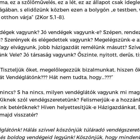
ma, ez a szőlőművelés, ez a lét, ez az állapot csak ideg
lágában, s elidőzünk közben ezen a bolygón „e testben, 
tthon várja” (2Kor 5,1–8).
endégek vagyunk? Jó vendégek vagyunk-e? Szépen, rend
n? Szerények és elégedettek vagyunk? Megelégszünk-e a
agy elvágyunk, jobb házigazdát remélünk másutt? Szíve
 Vele? Jó társaság vagyunk? Őszinte, nyitott, derűs, ti
Tiszteljük őket, megelőlegezzük bizalmunkat, hiszen ők
át Vendéglátónk??? Hát nem tudta, hogy…???”
incs? S ha nincs, milyen vendéglátók vagyunk mi magu
 Kiknek szól vendégszeretetünk? Felismerjük-e a hozzánk
k betérőknek? Híven helyettesítjük-e Házigazdánkat, B
majd visszatér?
látónk! Hálás szívvel köszönjük túláradó vendégszeret
és boldog vendégeid legyünk! Köszönjük, hogy mindenb