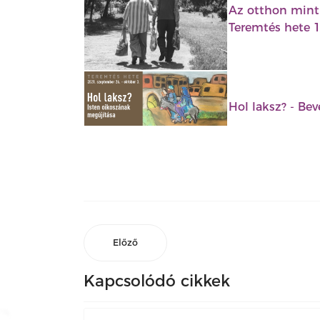
Az otthon mint
Teremtés hete 1
Hol laksz? - Be
Előző
Kapcsolódó cikkek