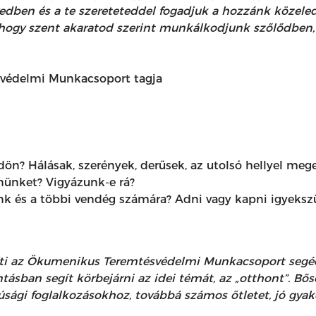
vedben és a te szereteteddel fogadjuk a hozzánk közeled
t, hogy szent akaratod szerint munkálkodjunk szőlődben
svédelmi Munkacsoport tagja
ldön? Hálásak, szerények, derűsek, az utolsó hellyel m
nünket? Vigyázunk-e rá?
k és a többi vendég számára? Adni vagy kapni igyeksz
ti az Ökumenikus Teremtésvédelmi Munkacsoport segéda
ntásban segít körbejárni az idei témát, az „otthont”. Bő
sági foglalkozásokhoz, továbbá számos ötletet, jó gyakor