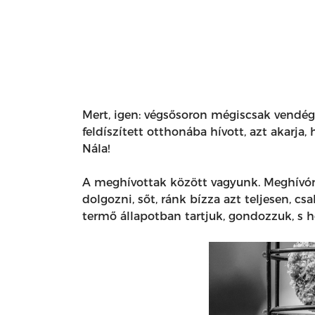
Mert, igen: végsősoron mégiscsak vendége
feldíszített otthonába hívott, azt akarj
Nála!
A meghívottak között vagyunk. Meghívónk
dolgozni, sőt, ránk bízza azt teljesen, c
termő állapotban tartjuk, gondozzuk, s h