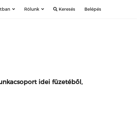
atban
Rólunk
Keresés
Belépés
nkacsoport idei füzetéből,