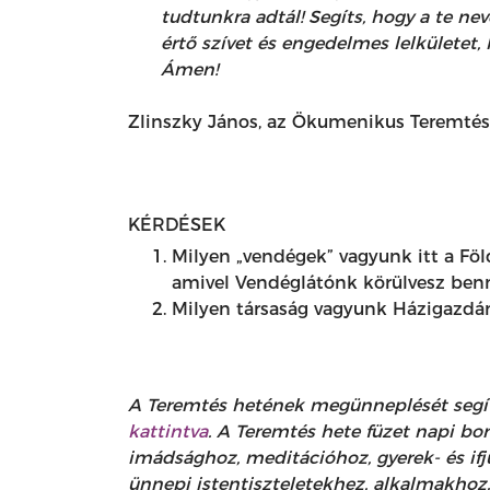
tudtunkra adtál! Segíts, hogy a te ne
értő szívet és engedelmes lelkülete
Ámen!
Zlinszky János, az Ökumenikus Teremté
KÉRDÉSEK
Milyen „vendégek” vagyunk itt a Fö
amivel Vendéglátónk körülvesz ben
Milyen társaság vagyunk Házigazdán
A Teremtés hetének megünneplését segí
kattintva
. A Teremtés hete füzet napi bo
imádsághoz, meditációhoz, gyerek- és ifjú
ünnepi istentiszteletekhez, alkalmakhoz.