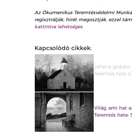
Az Ökumenikus Teremtésvédelmi Munkacso
regisztrálják, hírét megosztják, ezzel t
kattintva lehetséges.
Kapcsolódó cikkek:
Lehet-e globális
Teremtés hete: 6
Világ, ami hat a
Teremtés hete: 