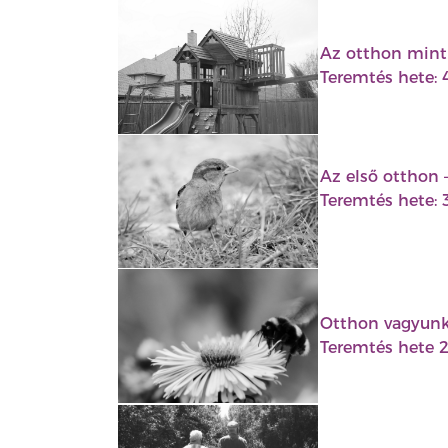
Az otthon mint 
Teremtés hete: 
Az első otthon 
Teremtés hete: 
Otthon vagyunk
Teremtés hete 2