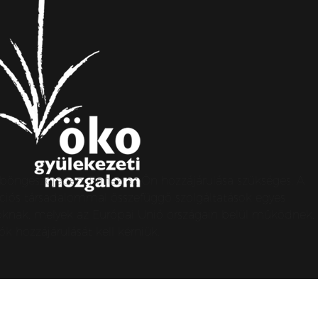
s böngészőjében. Ehhez az Ön hozzájárulása szükséges. A
ormációs társadalommal összefüggő szolgáltatások egyes
apoknak, melyek az Európai Unió országain belül működnek,
k hozzájárulását kell kérniük.