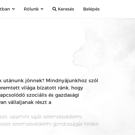
atban
Rólunk
Keresés
Belépés
kik utánunk jönnek? Mindnyájunkhoz szól
eremtett világa bízatott ránk, hogy
apcsolódó szociális és gazdasági
n vállaljanak részt a
seit, valamint saját teremtésvédelmi
ekezet teremtésvédelmi gondosságát hirdeti.