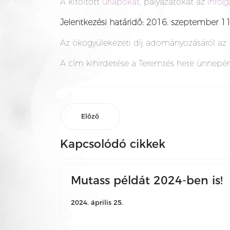
A kitöltött
űrlapokat
, pályázatokat az
info@
Jelentkezési határidő: 2016. szeptember 11
Az ökogyülekezeti díj adományozásáról az 
A cím kihirdetése a Teremtés hete ünnepén
Előző
Kapcsolódó cikkek
Mutass példát 2024-ben is!
2024. április 25.