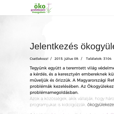
Jelentkezés ökogyüle
Csatlakozz!
2015. július 09.
Találatok: 3104
Tegyünk együtt a teremtett világ védelm
a kérdés, és a keresztyén embereknek kül
műveljük és őrizzük. A Magyarországi Ref
problémák kezelésében. Az Ökogyülekezet
problémamegoldásban.
Azok a közösségek, akik vállalják, hogy hár
programjukat is kidolgozzák,
ökogyülekezet