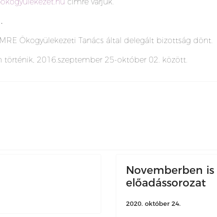
okogyulekezet.hu
címre várjuk.
.
MRE Ökogyülekezeti Tanács által delegált bizottság dönt.
 történik, 2016.szeptember 25-október 02. között.
Novemberben is f
előadássorozat
2020. október 24.