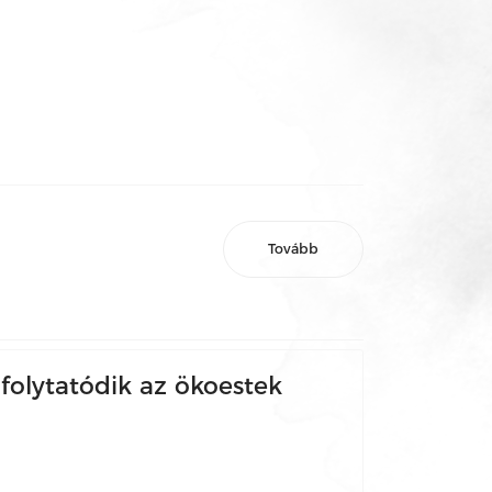
Tovább
olytatódik az ökoestek