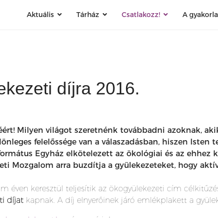
Aktuális
Tárház
Csatlakozz!
A gyakorl
kezeti díjra 2016.
éért! Milyen világot szeretnénk továbbadni azoknak, a
önleges felelőssége van a válaszadásban, hiszen Isten t
ormátus Egyház elkötelezett az ökológiai és az ehhez k
i Mozgalom arra buzdítja a gyülekezeteket, hogy aktíva
om éven keresztül teljesítik az ökogyülekezeti cím célkitűzé
i díjat
kapnak. A díj elnyerőinek járó emlékplakett a gyül