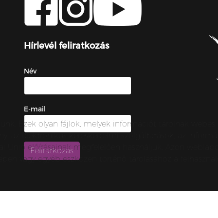
Hírlevél feliratkozás
Név
E-mail
zunk. Ezek olyan fájlok, melyek információt tárolnak webe
örvény, az elektronikus kereskedelmi szolgáltatások, az inf
urópai Unió előírásainak megfelelően használjuk. Azon webl
épén vagy egyéb eszközén történő tárolásához a felhasználó