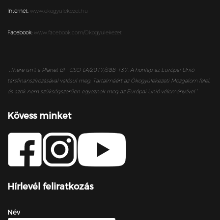
Internet:
www.okogyulekezet.hu
Facebook:
www.facebook.com/Okogyulekezet
„
There isn’t a Planet B! - CSO-LA/2017/388-137. A honlap az Európai Unió
társfinanszírozásával valósul meg. Tartalmáért az Ökogyülekezeti Mozgalom felel,
és azok nem szükségszerűen egyeznek meg az Európai Unió véleményével.”
Kövess minket
Hírlevél feliratkozás
Név