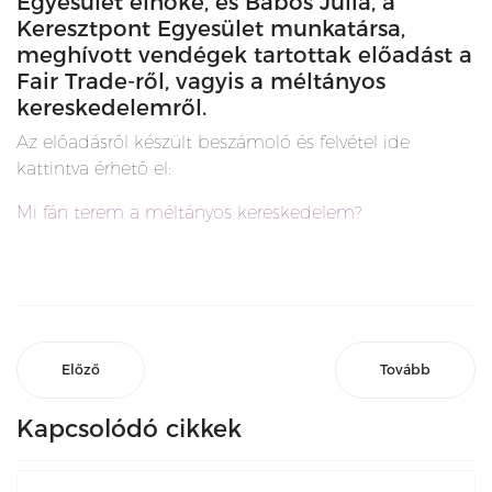
Egyesület elnöke, és Babos Júlia, a
Keresztpont Egyesület munkatársa,
meghívott vendégek tartottak előadást a
Fair Trade-ről, vagyis a méltányos
kereskedelemről.
Az előadásről készült beszámoló és felvétel ide
kattintva érhető el:
Mi fán terem a méltányos kereskedelem?
Előző
Tovább
Kapcsolódó cikkek