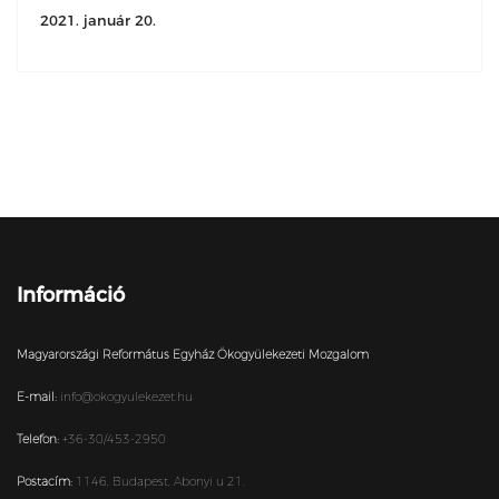
2021. január 20.
Információ
Magyarországi Református Egyház Ökogyülekezeti Mozgalom
E-mail:
info@okogyulekezet.hu
Telefon:
+36-30/453-2950
Postacím:
1146,
Budapest,
Abonyi u 21.