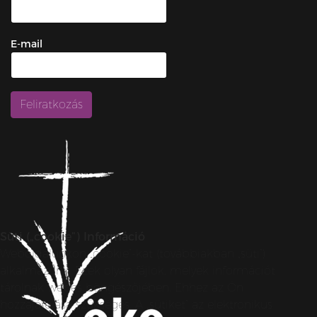
E-mail
Süti („cookie”) Információ
Weboldalunkon „cookie”-kat (továbbiakban „süti”)
alkalmazunk. Ezek olyan fájlok, melyek információt
tárolnak webes böngészőjében. Ehhez az Ön
hozzájárulása szükséges. A „sütiket” az elektronikus