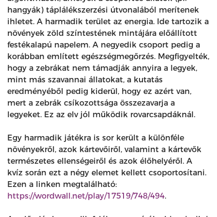
hangyák) táplálékszerzési útvonalából merítenek
ihletet. A harmadik terület az energia. Ide tartozik a
növények zöld színtestének mintájára előállított
festékalapú napelem. A negyedik csoport pedig a
korábban említett egészségmegőrzés. Megfigyelték,
hogy a zebrákat nem támadják annyira a legyek,
mint más szavannai állatokat, a kutatás
eredményéből pedig kiderül, hogy ez azért van,
mert a zebrák csíkozottsága összezavarja a
legyeket. Ez az elv jól működik rovarcsapdáknál.
Egy harmadik játékra is sor került a különféle
növényekről, azok kártevőiről, valamint a kártevők
természetes ellenségeiről és azok élőhelyéről. A
kvíz során ezt a négy elemet kellett csoportosítani.
Ezen a linken megtalálható:
https://wordwall.net/play/17519/748/494
.