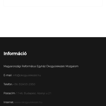
Információ
Magyarországi Református Egyház Ökogyülekezeti Mozgalom
E-mail:
info@okogyulekezet.hu
Telefon:
+36-30/453-2950
Postacím:
1146,
Budapest,
Abonyi u 21.
Internet:
www.okogyulekezet.hu