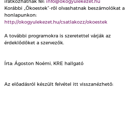
iratkozhatnak fel:
info@okogyulekezet.hu
Korábbi „Ökoestek”-ről olvashatnak beszámolókat a
honlapunkon:
http://okogyulekezet.hu/csatlakozz/okoestek
A további programokra is szeretettel várják az
érdeklődőket a szervezők.
Írta: Ágoston Noémi, KRE hallgató
Az előadásról készült felvétel itt visszanézhető: