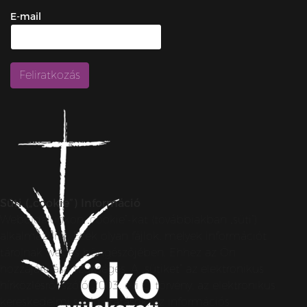
E-mail
Süti („cookie”) Információ
Weboldalunkon „cookie”-kat (továbbiakban „süti”)
alkalmazunk. Ezek olyan fájlok, melyek információt
tárolnak webes böngészőjében. Ehhez az Ön
hozzájárulása szükséges. A „sütiket” az elektronikus
hírközlésről szóló 2003. évi C. törvény, az elektronikus
kereskedelmi szolgáltatások, az információs