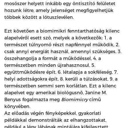
mosószer helyett inkább egy öntisztító felületet
hozunk létre, amely jelenséget megfigyelhetjük
többek között a lótuszlevélen.
Ezt követően a biomimikri fenntarthatóság kilenc
alapelvéről esett szó, melyek a következők: 1. a
természet túlnyomó részt napfénnyel működik, 2.
csak annyi energiát használ, amennyi szükséges, 3.
összehangolja a formát a működéssel, 4. a
természetben minden újrahasznosul, 5.
együttműködésre épít, 6. létalapja a sokféleség, 7.
helyi adottságokra épít, 8. kerüli a túlzásokat, 9. a
természetben semmi sem korlátlan. Ezt a kilenc
alapelvet egy amerikai biológusnő, Janine M.
Benyus fogalmazta meg
Biomimicry
című
könyvében.
Az előadás végén fényképekkel, gyakorlati
példákkal demonstrálták az elhangzottakat,
például a légy lábának mintájára kifejlesztett