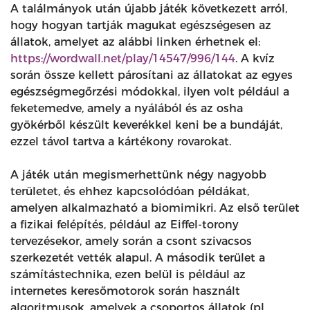
A találmányok után újabb játék következett arról,
hogy hogyan tartják magukat egészségesen az
állatok, amelyet az alábbi linken érhetnek el:
https://wordwall.net/play/14547/996/144
. A kvíz
során össze kellett párosítani az állatokat az egyes
egészségmegőrzési módokkal, ilyen volt például a
feketemedve, amely a nyálából és az osha
gyökérből készült keverékkel keni be a bundáját,
ezzel távol tartva a kártékony rovarokat.
A játék után megismerhettünk négy nagyobb
területet, és ehhez kapcsolódóan példákat,
amelyen alkalmazható a biomimikri. Az első terület
a fizikai felépítés, például az Eiffel-torony
tervezésekor, amely során a csont szivacsos
szerkezetét vették alapul. A második terület a
számítástechnika, ezen belül is például az
internetes keresőmotorok során használt
algoritmusok, amelyek a csoportos állatok (pl.