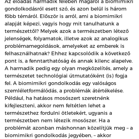
Az előadás harmadik felében magáról a biomimikri
gondolkodásról esett szó, és azon belül is három
főbb témáról. Először is arról, ami a biomimikri
alapját képezi, vagyis hogy mit tanulhatunk a
természettől? Melyek azok a természetben létező
jelenségek, folyamatok, illetve azok az analogikus
problémamegoldások, amelyeket az emberek is
felhasználhatnak? Ehhez kapcsolódik a következő
pont is, a fenntarthatóság és annak kilenc alapelve.
A harmadik pedig egy olyan megközelítés, amely a
természetet technológiai útmutatóként (is) fogja
fel. A biomimikri gondolkodás egy valóságos
szemléletformálódás, a problémák átértékelése.
Például, ha hatásos mosószert szeretnénk
kifejleszteni, akkor nem feltétlen lehet a
természethez fordulni ötletekért, ugyanis a
természetben nem létezik mosószer. Ha a
problémát azonban máshonnan közelítjük meg – a
biomimikri gondolkodás jegyében, – akkor