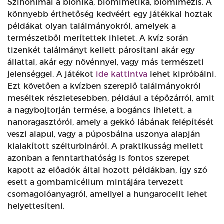
Szinonimái a bionika, biomimetika, biomimézis. A
könnyebb érthetőség kedvéért egy játékkal hoztak
példákat olyan találmányokról, amelyek a
természetből merítettek ihletet. A kvíz során
tizenkét találmányt kellett párosítani akár egy
állattal, akár egy növénnyel, vagy más természeti
jelenséggel. A játékot
ide kattintva
lehet kipróbálni.
Ezt követően a kvízben szereplő találmányokról
meséltek részletesebben, például a tépőzárról, amit
a nagybojtorján termése, a bogáncs ihletett, a
nanoragasztóról, amely a gekkó lábának felépítését
veszi alapul, vagy a púposbálna uszonya alapján
kialakított szélturbináról. A praktikusság mellett
azonban a fenntarthatóság is fontos szerepet
kapott az előadók által hozott példákban, így szó
esett a gombamicélium mintájára tervezett
csomagolóanyagról, amellyel a hungarocellt lehet
helyettesíteni.