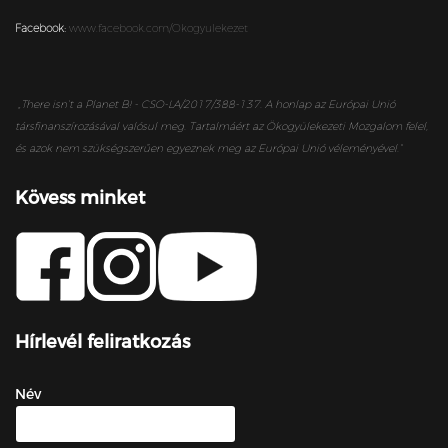
Facebook:
www.facebook.com/Okogyulekezet
„
There isn’t a Planet B! - CSO-LA/2017/388-137. A honlap az Európai Unió
társfinanszírozásával valósul meg. Tartalmáért az Ökogyülekezeti Mozgalom felel,
és azok nem szükségszerűen egyeznek meg az Európai Unió véleményével.”
Kövess minket
Hírlevél feliratkozás
Név