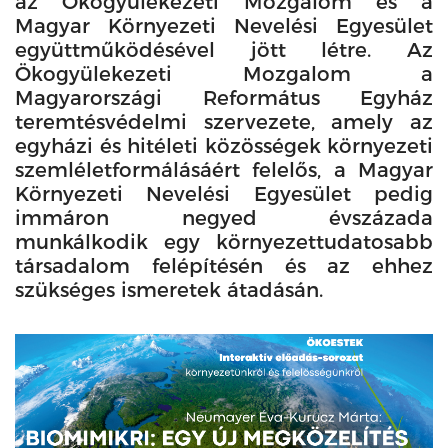
az Ökogyülekezeti Mozgalom és a
Magyar Környezeti Nevelési Egyesület
együttműködésével jött létre. Az
Ökogyülekezeti Mozgalom a
Magyarországi Református Egyház
teremtésvédelmi szervezete, amely az
egyházi és hitéleti közösségek környezeti
szemléletformálásáért felelős, a Magyar
Környezeti Nevelési Egyesület pedig
immáron negyed évszázada
munkálkodik egy környezettudatosabb
társadalom felépítésén és az ehhez
szükséges ismeretek átadásán.