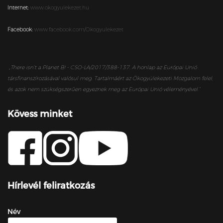
Internet:
www.okogyulekezet.hu
Facebook:
www.facebook.com/Okogyulekezet
„
There isn’t a Planet B! - CSO-LA/2017/388-137. A honlap az Európai Unió
társfinanszírozásával valósul meg. Tartalmáért az Ökogyülekezeti Mozgalom felel,
és azok nem szükségszerűen egyeznek meg az Európai Unió véleményével.”
Kövess minket
Hírlevél feliratkozás
Név