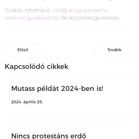
További információ:
info@okogyulekezet.hu
;
www.okogyulekezet.hu
; facebook/okogyulekezet
Előző
Tovább
Kapcsolódó cikkek
Mutass példát 2024-ben is!
2024. április 25.
Nincs protestáns erdő