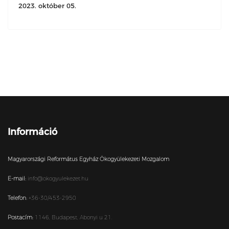
2023. október 05.
Információ
Magyarországi Református Egyház Ökogyülekezeti Mozgalom
E-mail:
info@okogyulekezet.hu
Telefon:
+36-30/453-2950
Postacím:
1146,
Budapest,
Abonyi u 21.