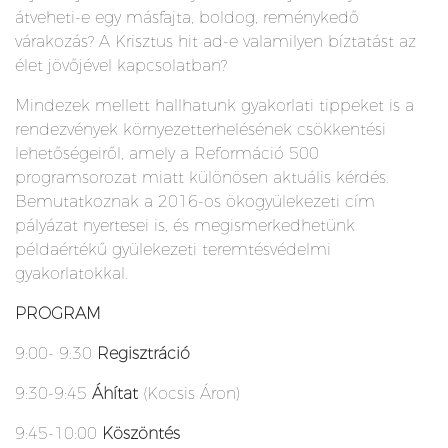
átveheti-e egy másfajta, boldog, reménykedő
várakozás? A Krisztus hit ad-e valamilyen bíztatást az
élet jövőjével kapcsolatban?
Mindezek mellett hallhatunk gyakorlati tippeket is a
rendezvények környezetterhelésének csökkentési
lehetőségeiről, amely a Reformáció 500
programsorozat miatt különösen aktuális kérdés.
Bemutatkoznak a 2016-os ökogyülekezeti cím
pályázat nyertesei is, és megismerkedhetünk
példaértékű gyülekezeti teremtésvédelmi
gyakorlatokkal.
PROGRAM
9:00- 9:30
Regisztráció
9:30-9:45
Áhítat
(Kocsis Áron)
9:45-10:00
Köszöntés