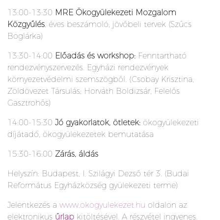
13:00-13:30
MRE Ökogyülekezeti Mozgalom
Közgyűlés
, éves beszámoló, jövőbeli tervek (Szűcs
Boglárka)
13:30-14:00
Előadás és workshop:
Fenntartható
rendezvényszervezés. Egyházi rendezvények
környezetvédelmi szemszögből. (Csobay Krisztina,
Zöldövezet Társulás; Horváth Boldizsár, Felelős
Gasztrohős)
14:00-15:30
Jó gyakorlatok, ötletek:
ökogyülekezeti
díjátadó, ökogyülekezetek bemutatása
15:30-16:00
Zárás, áldás
Helyszín: Budapest, I. Szilágyi Dezső tér 3. (Budai
Református Egyházközség gyülekezeti terme)
Jelentkezés a
www.okogyulekezet.hu
oldalon az
elektronikus
űrlap
kitöltésével. A részvétel ingyenes.