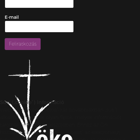
E-mail
Süti („cookie”) Információ
Weboldalunkon „cookie”-kat (továbbiakban „süti”)
alkalmazunk. Ezek olyan fájlok, melyek információt
tárolnak webes böngészőjében. Ehhez az Ön
hozzájárulása szükséges. A „sütiket” az elektronikus
hírközlésről szóló 2003. évi C. törvény, az elektronikus