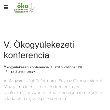
V. Ökogyülekezeti
konferencia
Ökogyülekezeti konferencia
2016. október 29.
Találatok: 2647
A Magyarországi Református Egyház Ökogyülekezeti
Mozgalma idén is megrendezi szokásos
konferenciáját. Az idei téma „keresztyén remények és
feladatok a teljesség elérkezéséig”.