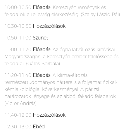
10:00-10:30
Előadás
: Keresztyén remények és
feladatok a teljesség elérkezéséig. (Szalay László Pál)
10:30-10:50
Hozzászólások
10:50-11:00
Szünet
11:00-11:20
Előadás
: Az éghajlatváltozás kihívásai
Magyarországon, a keresztyén ember felelőssége és
feladatai. (Gálos Borbála)
11:20-11:40
Előadás
: A klímaváltozás
természettudományos háttere, s a folyamat fizikai-
kémiai-biológiai következményei. A párizsi
határozatok lényege és az abból fakadó feladatok.
(Victor András)
11:40-12:00
Hozzászólások
12:30-13:00
Ebéd