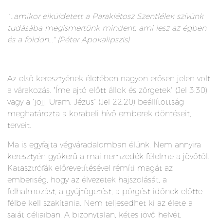
"...amikor elküldetett a Paraklétosz Szentlélek szívünk
tudásába megismertünk mindent, ami lesz az égben
és a földön..." (Péter Apokalipszis)
Az első keresztyének életében nagyon erősen jelen volt
a várakozás. "Íme ajtó előtt állok és zörgetek" (Jel 3:30)
vagy a "jöjj, Uram, Jézus" (Jel 22:20) beállítottság
meghatározta a korabeli hívő emberek döntéseit,
terveit.
Ma is egyfajta végváradalomban élünk. Nem annyira
keresztyén gyökerű a mai nemzedék félelme a jövőtől.
Katasztrófák előrevetítésével rémíti magát az
emberiség, hogy az élvezetek hajszolását, a
felhalmozást, a gyűjtögetést, a pörgést időnek előtte
félbe kell szakítania. Nem teljesedhet ki az élete a
saját céljaiban. A bizonytalan, kétes jövő helyét,