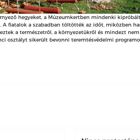
nyező hegyeket, a Múzeumkertben mindenki kipróbálta 
. A fiatalok a szabadban töltötték az időt, miközben ha
ereztek a természetről, a környezetükről és mindezt ne
gönci osztályt sikerült bevonni teremtésvédelmi progra