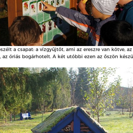
zélt a csapat: a vízgyűjtőt, ami az ereszre van kötve, az
 az óriás bogárhotelt. A két utóbbi ezen az őszön készült