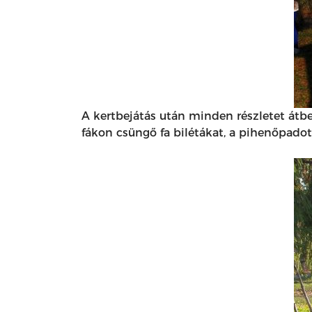
A kertbejátás után minden részletet átbes
fákon csüngő fa bilétákat, a pihenőpadot,