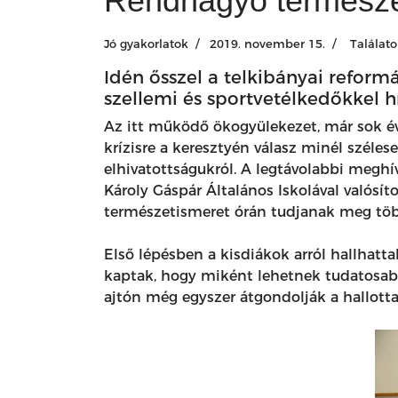
Rendhagyó természet
Jó gyakorlatok
2019. november 15.
Találato
Idén ősszel a telkibányai reformá
szellemi és sportvetélkedőkkel h
Az itt működő ökogyülekezet, már sok év
krízisre a keresztyén válasz minél széle
elhivatottságukról. A legtávolabbi meghí
Károly Gáspár Általános Iskolával valósí
természetismeret órán tudjanak meg töb
Első lépésben a kisdiákok arról hallhatt
kaptak, hogy miként lehetnek tudatosabb
ajtón még egyszer átgondolják a hallott