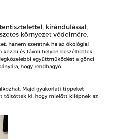
entisztelettel, kirándulással,
mészetes környezet védelmére.
et, hanem szeretné, ha az ökológiai
 közeli és távoli helyen beszélhettek
 a legközelebbi együttműködést a gönci
ibányára, hogy rendhagyó
álkozhat. Majd gyakorlati tippeket
töltöttek ki, hogy mielőtt kilépnek az