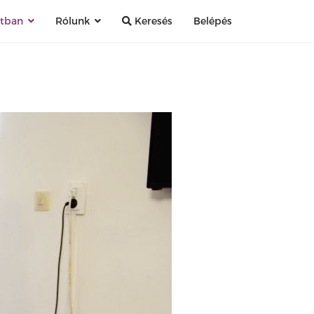
atban
Rólunk
Keresés
Belépés