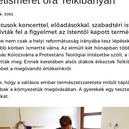
ismeret óra Telkibányán
k: 3092
tusok koncerttel, előadásokkal, szabadtéri ist
ívták fel a figyelmet az Istentől kapott ter
e nem csak a helyi reformátusság irányába tesz lépések
sebb körben ismertté válna. Az elmúlt két hónapban több
vás Kolozsvárra a Protestáns Teológiai Intézetbe szólt,
tották meg. Ennek keretében alsós diákok érkeztek Telk
bet a megóvandó értékeinkről.
ak, hogy a vallásos ember természetszeretete miből tápl
ak a környezetük megóvásában. A gyerekek egy tesztet 
akat.