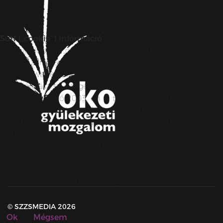
Süti („cookie”) Információ
Weboldalunkon „cookie”-kat (továbbiakban „süti”)
alkalmazunk. Ezek olyan fájlok, melyek információt
tárolnak webes böngészőjében. Ehhez az Ön
hozzájárulása szükséges. A „sütiket” az elektronikus
hírközlésről szóló 2003. évi C. törvény, az elektronikus
kereskedelmi szolgáltatások, az információs
társadalommal összefüggő szolgáltatások egyes
kérdéseiről szóló 2001. évi CVIII. törvény, valamint az
Európai Unió előírásainak megfelelően használjuk. Azon
weblapoknak, melyek az Európai Unió országain belül
működnek, a „sütik” használatához, és ezeknek a
felhasználó számítógépén vagy egyéb eszközén történő
tárolásához a felhasználók hozzájárulását kell kérniük.
© SZZSMEDIA 2026
Ok
Mégsem