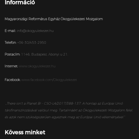
Információ
Magyarországi Református Egyház Ökogyülekezeti Mozgalom
E-mail:
info@okogyulekezet.hu
Telefon:
+36-30/453-2950
Postacím:
1146,
Budapest,
Abonyi u 21.
Internet:
www.okogyulekezet.hu
Facebook:
www.facebook.com/Okogyulekezet
„
There isn’t a Planet B! - CSO-LA/2017/388-137. A honlap az Európai Unió
társfinanszírozásával valósul meg. Tartalmáért az Ökogyülekezeti Mozgalom felel,
és azok nem szükségszerűen egyeznek meg az Európai Unió véleményével.”
Kövess minket