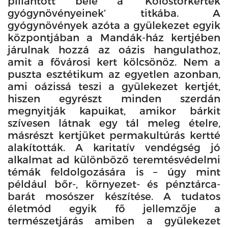
pillantott bele a ’Kolostorkertek
gyógynövényeinek’ titkába. A
gyógynövények azóta a gyülekezet egyik
központjában a Mandák-ház kertjében
járulnak hozzá az oázis hangulathoz,
amit a fővárosi kert kölcsönöz. Nem a
puszta esztétikum az egyetlen azonban,
ami oázissá teszi a gyülekezet kertjét,
hiszen egyrészt minden szerdán
megnyitják kapuikat, amikor bárkit
szívesen látnak egy tál meleg ételre,
másrészt kertjüket permakultúrás kertté
alakították. A karitatív vendégség jó
alkalmat ad különböző teremtésvédelmi
témák feldolgozására is – úgy mint
például bőr-, környezet- és pénztárca-
barát mosószer készítése. A tudatos
életmód egyik fő jellemzője a
természetjárás amiben a gyülekezet