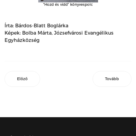
"Hozd és vidd" könyvespolc
Írta: Bárdos-Blatt Boglárka
Képek: Bolba Márta, Józsefvárosi Evangélikus
Egyházközség
Előző
Tovább