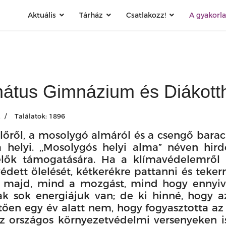
Aktuális
Tárház
Csatlakozz!
A gyakorl
mátus Gimnázium és Diákott
.
Találatok: 1896
lőről, a mosolygó almáról és a csengő barac
elyi. ,,Mosolygós helyi alma” néven hirde
elők támogatására. Ha a klímavédelemről 
dett ölelését, kétkerékre pattanni és teker
majd, mind a mozgást, mind hogy ennyivel
k sok energiájuk van; de ki hinné, hogy az
ően egy év alatt nem, hogy fogyasztotta az
 országos környezetvédelmi versenyeken i