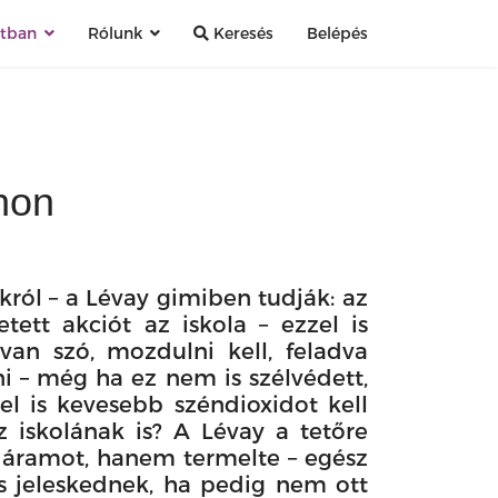
atban
Rólunk
Keresés
Belépés
hon
król – a Lévay gimiben tudják: az
tett akciót az iskola – ezzel is
van szó, mozdulni kell, feladva
ni – még ha ez nem is szélvédett,
 is kevesebb széndioxidot kell
 iskolának is? A Lévay a tetőre
 áramot, hanem termelte – egész
s jeleskednek, ha pedig nem ott