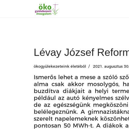
Lévay József Refor
ökogyülekezeteink életéből
2021. augusztus 30
Ismerős lehet a mese a szóló sző
alma csak akkor mosolygós, ha h
buzdítva diákjait a helyi term
például az autó kényelmes szélvé
de az egészségünk megköszöni 
belélegeznünk. A gimnazistákna
szerelt napelemeknek köszönhet
pontosan 50 MWh-t. A diákok az