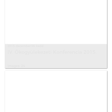
2015. december 08. kedd
IV. Ökogyülekezeti Konferencia 2015.
Images: 24