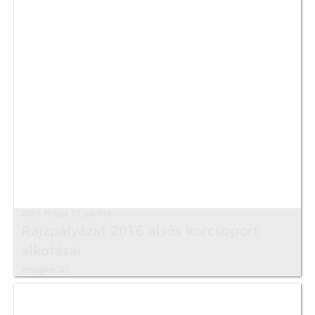
2016. május 27. péntek
Rajzpályázat 2016 alsós korcsoport
alkotásai
Images: 31