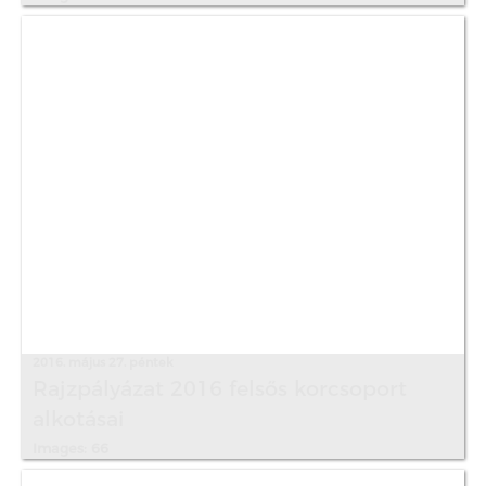
2016. május 27. péntek
Rajzpályázat 2016 felsős korcsoport
alkotásai
Images: 66