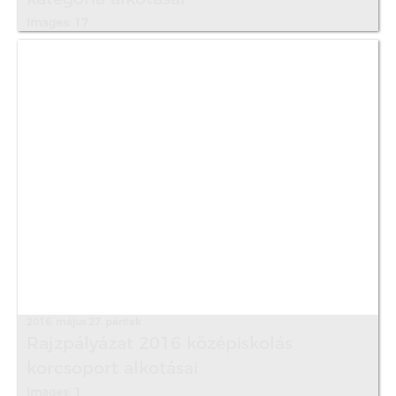
Images: 17
2016. május 27. péntek
Rajzpályázat 2016 középiskolás
korcsoport alkotásai
Images: 1