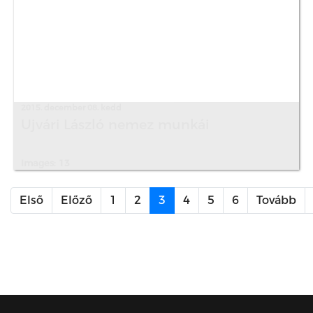
2015. december 08. kedd
Ujvári László nemez munkái
Images: 13
3. oldal / 6
Első
Előző
1
2
3
4
5
6
Tovább