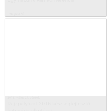
Egy házunk van konferencia
Images: 41
2016. május 27. péntek
Rajzpályázat 2016 készségfejlesztő
kategória alkotásai