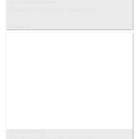
2016. augusztus 03. szerda
Misszió, tudomány, művészet
Images: 24
2016. június 07. kedd