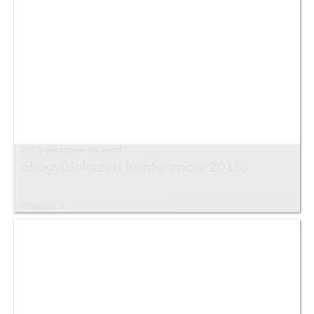
2015. december 08. kedd
ökogyülekezeti konferencia 2015.
Images: 2