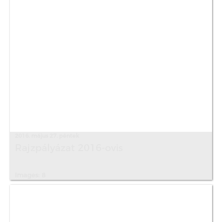
2016. május 27. péntek
Rajzpályázat 2016-ovis
Images: 8