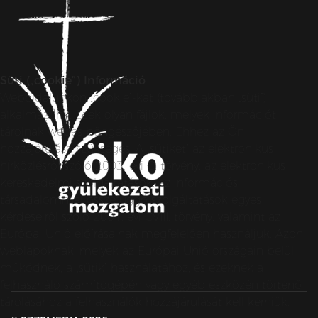
Süti („cookie”) Információ
Weboldalunkon „cookie”-kat (továbbiakban „süti”)
alkalmazunk. Ezek olyan fájlok, melyek információt
tárolnak webes böngészőjében. Ehhez az Ön
hozzájárulása szükséges. A „sütiket” az elektronikus
hírközlésről szóló 2003. évi C. törvény, az elektronikus
kereskedelmi szolgáltatások, az információs
társadalommal összefüggő szolgáltatások egyes
kérdéseiről szóló 2001. évi CVIII. törvény, valamint az
Európai Unió előírásainak megfelelően használjuk. Azon
weblapoknak, melyek az Európai Unió országain belül
működnek, a „sütik” használatához, és ezeknek a
felhasználó számítógépén vagy egyéb eszközén történő
tárolásához a felhasználók hozzájárulását kell kérniük.