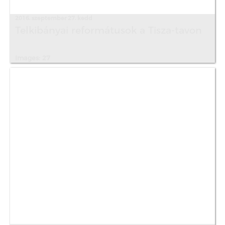
2016. szeptember 27. kedd
Telkibányai reformátusok a Tisza-tavon
Images: 27