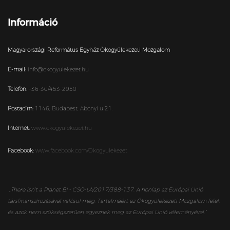
Információ
Magyarországi Református Egyház Ökogyülekezeti Mozgalom
E-mail:
info@okogyulekezet.hu
Telefon:
+36-30/453-2950
Postacím:
1146,
Budapest,
Abonyi u 21.
Internet:
www.okogyulekezet.hu
Facebook:
www.facebook.com/Okogyulekezet
„
There isn’t a Planet B! - CSO-LA/2017/388-137. A honlap az Európai Unió
társfinanszírozásával valósul meg. Tartalmáért az Ökogyülekezeti Mozgalom felel,
és azok nem szükségszerűen egyeznek meg az Európai Unió véleményével.”