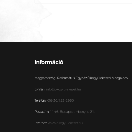
Információ
Magyarországi Református Egyház Ökogyülekezeti Mozgalom
E-mail:
info@okogyulekezet.hu
Telefon:
+36-30/453-2950
Postacím:
1146,
Budapest,
Abonyi u 21.
Internet:
www.okogyulekezet.hu