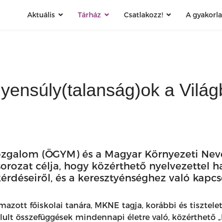
Aktuális
Tárház
Csatlakozz!
A gyakorl
gyensúly(talanság)ok a Vilá
zgalom (ÖGYM) és a Magyar Környezeti Neve
rozat célja, hogy közérthető nyelvezettel ha
rdéseiről, és a keresztyénséghez való kapcs
mazott főiskolai tanára, MKNE tagja, korábbi és tisztele
lt összefüggések mindennapi életre való, közérthető „