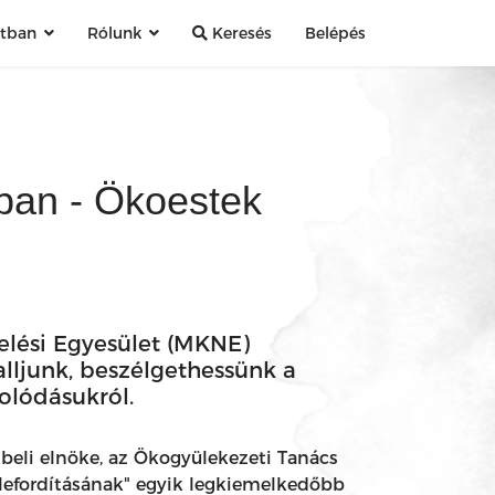
atban
Rólunk
Keresés
Belépés
gban - Ökoestek
lési Egyesület (MKNE)
lljunk, beszélgethessünk a
olódásukról.
tbeli elnöke, az Ökogyülekezeti Tanács
lefordításának" egyik legkiemelkedőbb