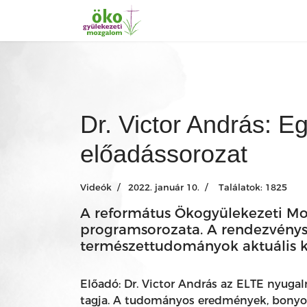
Dr. Victor András: E
előadássorozat
Videók
2022. január 10.
Találatok: 1825
A református Ökogyülekezeti Mo
programsorozata. A rendezvényso
természettudományok aktuális ké
Előadó: Dr. Victor András az ELTE nyugal
tagja. A tudományos eredmények, bonyolu