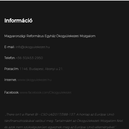
Információ
Magyarországi Református Egyház Ökogyülekezeti Mozgalom
E-mail:
info@okogyulekezet.hu
Telefon:
+36-30/453-2950
Postacím:
1146,
Budapest,
Abonyi u 21.
Internet:
www.okogyulekezet.hu
Facebook:
www.facebook.com/Okogyulekezet
„
There isn’t a Planet B! - CSO-LA/2017/388-137. A honlap az Európai Unió
társfinanszírozásával valósul meg. Tartalmáért az Ökogyülekezeti Mozgalom felel,
és azok nem szükségszerűen egyeznek meg az Európai Unió véleményével.”