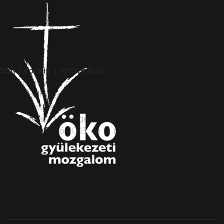
Süti („cookie”) Információ
Weboldalunkon „cookie”-kat (továbbiakban „süti”)
alkalmazunk. Ezek olyan fájlok, melyek információt
tárolnak webes böngészőjében. Ehhez az Ön
hozzájárulása szükséges. A „sütiket” az elektronikus
hírközlésről szóló 2003. évi C. törvény, az elektronikus
kereskedelmi szolgáltatások, az információs
társadalommal összefüggő szolgáltatások egyes
kérdéseiről szóló 2001. évi CVIII. törvény, valamint az
Európai Unió előírásainak megfelelően használjuk. Azon
weblapoknak, melyek az Európai Unió országain belül
működnek, a „sütik” használatához, és ezeknek a
felhasználó számítógépén vagy egyéb eszközén történő