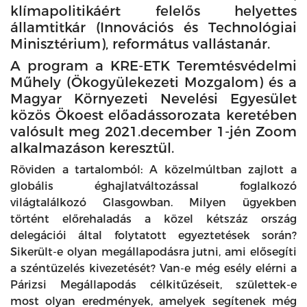
klímapolitikáért felelős helyettes
államtitkár (Innovációs és Technológiai
Minisztérium), református vallástanár.
A program a KRE-ETK Teremtésvédelmi
Műhely (Ökogyülekezeti Mozgalom) és a
Magyar Környezeti Nevelési Egyesület
közös Ökoest előadássorozata keretében
valósult meg 2021.december 1-jén Zoom
alkalmazáson keresztül.
Röviden a tartalomból: A közelmúltban zajlott a
globális éghajlatváltozással foglalkozó
világtalálkozó Glasgowban. Milyen ügyekben
történt előrehaladás a közel kétszáz ország
delegációi által folytatott egyeztetések során?
Sikerült-e olyan megállapodásra jutni, ami elősegíti
a széntüzelés kivezetését? Van-e még esély elérni a
Párizsi Megállapodás célkitűzéseit, születtek-e
most olyan eredmények, amelyek segítenek még