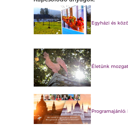
Egyházi és köz
Életünk mozgat
Programajánló: 