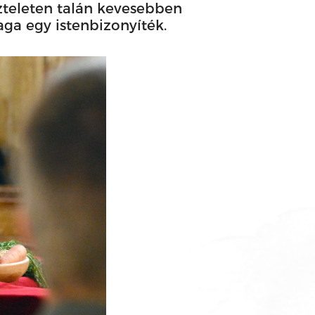
szteleten talán kevesebben
aga egy istenbizonyíték.