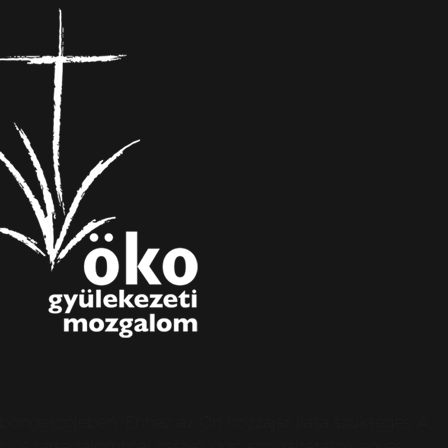
s böngészőjében. Ehhez az Ön hozzájárulása szükséges. A
ormációs társadalommal összefüggő szolgáltatások egyes