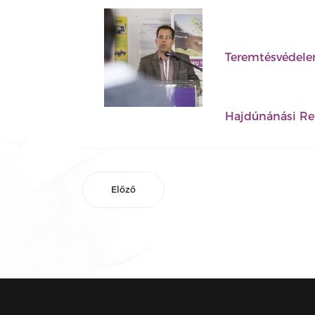
Teremtésvédele
Hajdúnánási Re
Előző