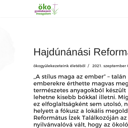
Hajdúnánási Reform
ökogyülekezeteink életéből
2021. szeptember 
,,A stílus maga az ember” – talán
emberekre érthette magvas meglá
természetes anyagokból készült 
lehetne kisebb bókkal illetni. Mí
ez elfoglaltságként sem utolsó, 
helyett a fókusz a lokális megold
Református Ízek Találkozóján az 
nyilvánvalóvá vált, hogy az ökoló