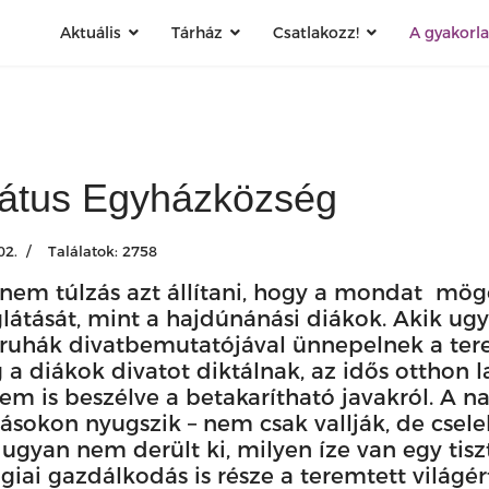
Aktuális
Tárház
Csatlakozz!
A gyakorl
átus Egyházközség
02.
Találatok: 2758
 nem túlzás azt állítani, hogy a mondat mögöt
tását, mint a hajdúnánási diákok. Akik ugya
ruhák divatbemutatójával ünnepelnek a tere
g a diákok divatot diktálnak, az idős otthon 
nem is beszélve a betakarítható javakról. A 
ásokon nyugszik – nem csak vallják, de csele
ugyan nem derült ki, milyen íze van egy tis
giai gazdálkodás is része a teremtett világér