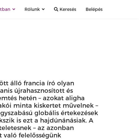
atban
Rólunk
Keresés
Belépés
t álló francia író olyan
nis újrahasznosított és
mtés hetén – azokat aligha
lakói minta kiskertet művelnek –
nagyszabású globális értekezések
kszik is ezt a hajdúnánásiak. A
zteletesnek – az azonban
t való felelősségünk