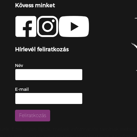
Kövess minket
Hírlevél feliratkozás
Név
E-mail
zunk. Ezek olyan fájlok, melyek információt tárolnak webe
örvény, az elektronikus kereskedelmi szolgáltatások, az inf