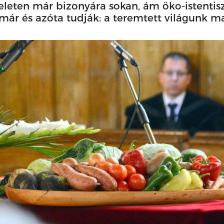
zteleten már bizonyára sokan, ám öko-istenti
már és azóta tudják: a teremtett világunk m