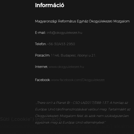
Információ
Magyarországi Református Egyház Ökogyülekezeti Mozgalom
E-mail:
info@okogyulekezet.hu
Telefon:
+36-30/453-2950
Postacím:
1146,
Budapest,
Abonyi u 21.
Internet:
www.okogyulekezet.hu
Facebook:
www.facebook.com/Okogyulekezet
„
There isn’t a Planet B! - CSO-LA/2017/388-137. A honlap az
Európai Unió társfinanszírozásával valósul meg. Tartalmáért az
Ökogyülekezeti Mozgalom felel, és azok nem szükségszerűen
Süti („cookie”) Információ
egyeznek meg az Európai Unió véleményével.”
Weboldalunkon „cookie”-kat (továbbiakban „süti”) alkalma
„sütiket” az elektronikus hírközlésről szóló 2003. évi C. t