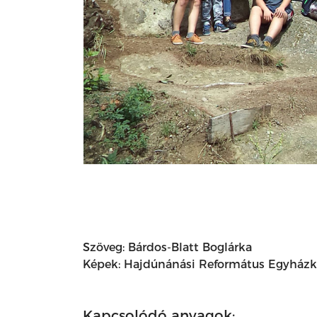
Szöveg: Bárdos-Blatt Boglárka
Képek: Hajdúnánási Református Egyházk
Kapcsolódó anyagok: